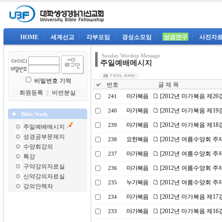
|
HOME
|
세계선교
|
각부모임
|
경성소모임
|
성경연구
|
사진자
Sunday Worship Message
주일예배메시지
비밀번호 기억
번호
글 제 목
회원등록
｜
비번분실
마가복음
[2012년 마가복음 제20
241
마가복음
[2012년 마가복음 제19
240
Bible Study
마가복음
[2012년 마가복음 제1
239
주일예배메시지
성경공부문제지
요한복음
[2012년 여름수양회 주
238
수양회강의
마가복음
[2012년 여름수양회 
237
특강
구약강의자료실
마가복음
[2012년 여름수양회 주
236
신약강의자료실
누가복음
[2012년 여름수양회 주
235
강의안책자
마가복음
[2012년 마가복음 제1
234
마가복음
[2012년 마가복음 제1
233