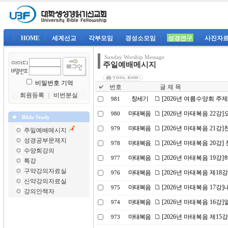
|
HOME
|
세계선교
|
각부모임
|
경성소모임
|
성경연구
|
사진자
Sunday Worship Message
주일예배메시지
비밀번호 기억
번호
글 제 목
회원등록
｜
비번분실
창세기
[2026년 여름수양회 주
981
마태복음
[2026년 마태복음 22
980
Bible Study
마태복음
[2026년 마태복음 21강]
979
주일예배메시지
성경공부문제지
마태복음
[2026년 마태복음 20강] 
978
수양회강의
마태복음
[2026년 마태복음 19
977
특강
구약강의자료실
마태복음
[2026년 마태복음 제18
976
신약강의자료실
마태복음
[2026년 마태복음 17강
975
강의안책자
마태복음
[2026년 마태복음 16
974
마태복음
[2026년 마태복음 제15
973