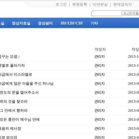
로그인
｜
회원등록
｜
비번분실
｜
현재접속자
료실
|
영상자료실
|
경성쉼터
|
JBF/EBF/CBF
|
기타
|
작성자
작성
 꿈꾸는 요셉
관리자
2013-1
2
] 벧엘로 올라가자
관리자
2013-1
] 야곱에서 이스라엘로
관리자
2013-0
] 야곱에게 많은 아들을 주신 하나님
관리자
2013-0
] 전도의 문을 열어주소서
관리자
2013-0
] 위의 것을 찾으라
관리자
2013-0
] 그 안에서 행하라
관리자
2013-0
] 모든 충만이 예수님 안에
관리자
2013-0
] 복음의 제사장
관리자
2013-0
 서로 받으라
관리자
2013-0