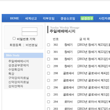
|
HOME
|
세계선교
|
각부모임
|
경성소모임
|
성경연구
|
사진자
Sunday Worship Message
주일예배메시지
비밀번호 기억
번호
글 제 목
창세기
[2013년 창세기 제23강]
회원등록
｜
비번분실
302
창세기
[2013년 창세기 제22강
301
Bible Study
창세기
[2013년 창세기 제21강
300
주일예배메시지
성경공부문제지
창세기
[2013년 창세기 제20강
299
수양회강의
골로새서
[2013년 골로새서 제4강
특강
298
구약강의자료실
골로새서
[2013년 골로새서 제3강
297
신약강의자료실
강의안책자
골로새서
[2013년 골로새서 제2강
296
골로새서
[2013년 골로새서 제1강
295
로마서
[2013년 로마서 제18강
294
로마서
[2013년 로마서 제17강]
293