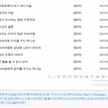
] 여호와께서 여기 계시거늘
관리자
2013-0
 에서와 야곱
관리자
2013-0
강] 내가 지시하는 땅에 거주하라
관리자
2013-0
 이삭의 결혼
관리자
2013-0
] 독자도 아끼지 않은 아브라함
관리자
2013-0
] 약속대로 이삭을 주신 하나님
관리자
2013-0
강] 아브라함은 강대한 나라가 되리라
관리자
2013-0
] 여러 민족의 아버지
관리자
2013-0
 뭇 별을 셀 수 있나 보라
관리자
2013-0
] 아브람에게 승리를 주시는 하나님
관리자
2013-0
1
,,,
31
32
33
34
35
36
37
38
39
국본부]
[유럽UBF]
[UBF국제본부]
[UBF TV]
[시카고UBF]
[Mother Barry's Homepage]
F]
[워싱턴UBF]
[노스웨스턴UBF]
[콜롬비아UBF]
[코스타리카UBF]
[프랑크푸르트UB
BF]
[상파울루UBF]