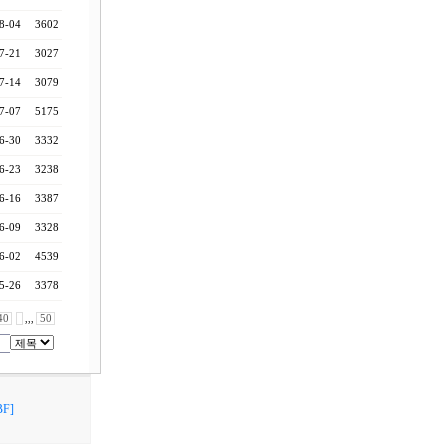
8-04
3602
7-21
3027
7-14
3079
7-07
5175
6-30
3332
6-23
3238
6-16
3387
6-09
3328
6-02
4539
5-26
3378
40
,,,
50
F]