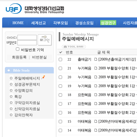
|
HOME
|
세계선교
|
각부모임
|
경성소모임
|
성경연구
|
사진자
Sunday Worship Message
주일예배메시지
비밀번호 기억
번호
글 제 목
회원등록
｜
비번분실
출애굽기
[2009년출애굽기제1강
22
누가복음
2009 부활절수양회 1
21
Bible Study
누가복음
2009 부활절수양회 1
20
주일예배메시지
성경공부문제지
누가복음
2009 부활절수양회 1강
19
수양회강의
요한복음
2009 부활절수양회 2
18
특강
구약강의자료실
요한복음
2009 부활절수양회 2
17
신약강의자료실
요한복음
2009 부활절수양회 2
16
강의안책자
마태복음
[2009년마태복음제46강
15
마태복음
[2009년마태복음제45강
14