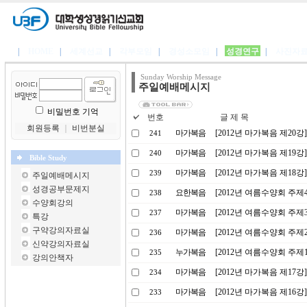
|
HOME
|
세계선교
|
각부모임
|
경성소모임
|
성경연구
|
사진자
Sunday Worship Message
주일예배메시지
비밀번호 기억
번호
글 제 목
회원등록
｜
비번분실
마가복음
[2012년 마가복음 제20강
241
마가복음
[2012년 마가복음 제19강
240
Bible Study
마가복음
[2012년 마가복음 제18
239
주일예배메시지
성경공부문제지
요한복음
[2012년 여름수양회 주제
238
수양회강의
마가복음
[2012년 여름수양회 주
237
특강
구약강의자료실
마가복음
[2012년 여름수양회 주제
236
신약강의자료실
누가복음
[2012년 여름수양회 주제
235
강의안책자
마가복음
[2012년 마가복음 제17
234
마가복음
[2012년 마가복음 제16
233