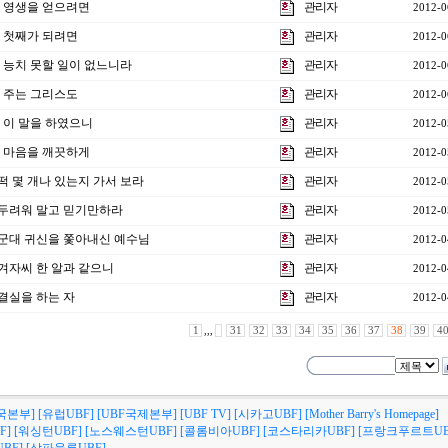
강] 영생을 얻으려면
관리자
2012-0
강] 첫째가 되려면
관리자
2012-0
강] 능치 못할 일이 없느니라
관리자
2012-0
강] 주는 그리스도
관리자
2012-0
] 이 말을 하였으니
관리자
2012-0
강] 마음을 깨끗하게
관리자
2012-0
 떡 몇 개나 있는지 가서 보라
관리자
2012-0
] 두려워 말고 믿기만하라
관리자
2012-0
] 군대 귀신을 쫓아내신 예수님
관리자
2012-0
] 겨자씨 한 알과 같으니
관리자
2012-0
 결실을 하는 자
관리자
2012-0
1
,,,
31
32
33
34
35
36
37
38
39
4
국본부]
[유럽UBF]
[UBF국제본부]
[UBF TV]
[시카고UBF]
[Mother Barry's Homepage]
F]
[워싱턴UBF]
[노스웨스턴UBF]
[콜롬비아UBF]
[코스타리카UBF]
[프랑크푸르트UB