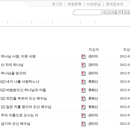
로그인
｜
회원등록
｜
비번분실
｜
현재접속자
료실
|
영상자료실
|
경성쉼터
|
JBF/EBF/CBF
|
기타
|
작성자
작성
] 하나님 사랑, 이웃 사랑
관리자
2012-0
] 산 자의 하나님
관리자
2012-0
강] 하나님을 믿으라
관리자
2012-0
4강] 네가 나를 사랑하느냐
휴화산
2012-0
제3강] 버림받으신 하나님의 아들
휴화산
2012-0
2강] 죄인을 부르러 오신 예수님
휴화산
2012-0
1강] 잃은 자를 찾으러 오신 예수님
휴화산
2012-0
강] 주의 이름으로 오시는 이
관리자
2012-0
강] 섬기러 오신 예수님
관리자
2012-0