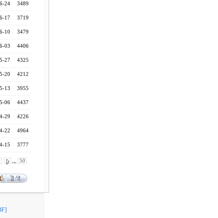
6-24
3489
6-17
3719
6-10
3479
6-03
4406
5-27
4325
5-20
4212
5-13
3955
5-06
4437
4-29
4226
4-22
4964
4-15
3777
0
,,,
50
F]