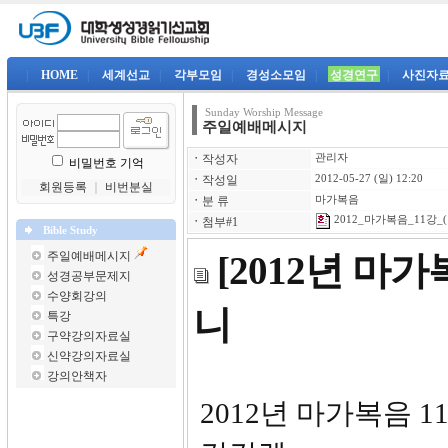
|
HOME
|
세계선교
|
각부모임
|
경성소모임
|
성경연구
|
사진자
Sunday Worship Message
주일예배메시지
ㆍ
작성자
관리자
비밀번호 기억
ㆍ
작성일
2012-05-27 (일) 12:20
회원등록
｜
비번분실
ㆍ
분 류
마가복음
2012_마가복음_11강_(
ㆍ
첨부#1
Bible Study
주일예배메시지
[2012년 마
성경공부문제지
수양회강의
니
특강
구약강의자료실
신약강의자료실
강의안책자
2012