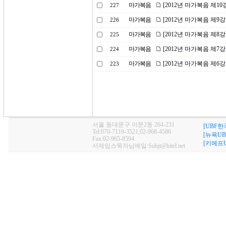
마가복음
[2012년 마가복음 제1
227
마가복음
[2012년 마가복음 제9강
226
마가복음
[2012년 마가복음 제8
225
마가복음
[2012년 마가복음 제7
224
마가복음
[2012년 마가복음 제6
223
서울 동대문구 이문2동 264-231
[UBF한
Tel:070-7119-3521,02-968-4586
[뉴욕UB
Fax:02-965-8594
[키에프U
서제임스목자님메일:Suhjt@hitel.net