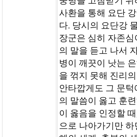
둥병을 고침받기 위
사환을 통해 요단 강
다. 당시의 요단강 
장군은 심히 자존심
의 말을 듣고 나서
병이 깨끗이 낫는 
을 꺾지 못해 진리의
안타깝게도 그 문턱
의 말씀이 옳고 훈
이 옳음을 인정할 때
으로 나아가기만 하