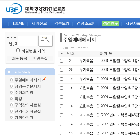
|
HOME
|
세계선교
|
각부모임
|
경성소모임
|
성경연구
|
사진자
Sunday Worship Message
주일예배메시지
비밀번호 기억
번호
글 제 목
회원등록
｜
비번분실
누가복음
2009 부활절수양회 1
21
누가복음
2009 부활절수양회 1
20
Bible Study
누가복음
2009 부활절수양회 1강
19
주일예배메시지
성경공부문제지
요한복음
2009 부활절수양회 2
18
수양회강의
요한복음
2009 부활절수양회 2
17
특강
구약강의자료실
요한복음
2009 부활절수양회 2
16
신약강의자료실
마태복음
[2009년마태복음제46강
15
강의안책자
마태복음
[2009년마태복음제45강
14
마태복음
[2009년마태복음제44강
13