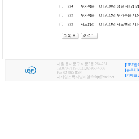
누가복음
[2020년 성탄 제1강]
224
누가복음
[2022년 누가복음 
223
사도행전
[2023년 사도행전 제
222
서울 동대문구 이문2동 264-231
[UBF한
Tel:070-7119-3521,02-968-4586
[뉴욕UB
Fax:02-965-8594
[키에프U
서제임스목자님메일:Suhjt@hitel.net