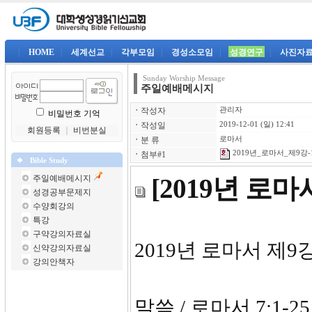
|
HOME
|
세계선교
|
각부모임
|
경성소모임
|
성경연구
|
사진자
Sunday Worship Message
주일예배메시지
ㆍ
작성자
관리자
비밀번호 기억
ㆍ
작성일
2019-12-01 (일) 12:41
회원등록
｜
비번분실
ㆍ
분 류
로마서
2019년_로마서_제9강-1
ㆍ
첨부#1
Bible Study
주일예배메시지
[2019년 로
성경공부문제지
수양회강의
특강
구약강의자료실
2019년 로마서 제9
신약강의자료실
강의안책자
말씀 / 로마서 7:1-25