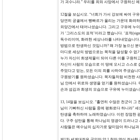
가 괴수니라.” 우리를 죄와 사망에서 구원하신 
12절을 보십시오. “너희가 가서 강보에 싸여 
당연히 궁궐에서 빵빠르가 울리는 가운데 화려하
외양간에서 태어나셨습니다. 그리고 구유에 누이셨
가 ‘그리스도의 표적’이라고 했습니다. ‘표적(si
독수리이며, 화려한 세상나라를 나타내었습니다. 
방법으로 탄생하신 것입니까? 왜 가장 높으신 분
마디로 세상의 방법으로는 목적을 달성할 수 없
누가 자신이 희생제물이 되어 다른 이를 구원하고
자신이 사람의 모습으로 이 땅에 오시고 스스로 
주었다고 믿는, 모든 이의 죄를 사하여 주셨습니
구원받기를 원하셨습니다. 목자들처럼 비천한 사람
님 안에서 위로와 생명을 얻기를 원하셨습니다. 
손과 섬김과 희생의 모습으로 구유에 누이셨습니
13, 14절을 보십시오. “홀연히 수많은 천군이
님이 기뻐하신 사람들 중에 평화로다 하니라” 세
탄생을 축하하며 노래하였습니다. 이런 장엄한 광
다. 구주 성탄을 통해 하나님의 영광이 드러나고
사람들은 예수님의 십자가로 말미암아 하나님과 
제1차 세계대전은 군인만 약 1 천만 명이 전사