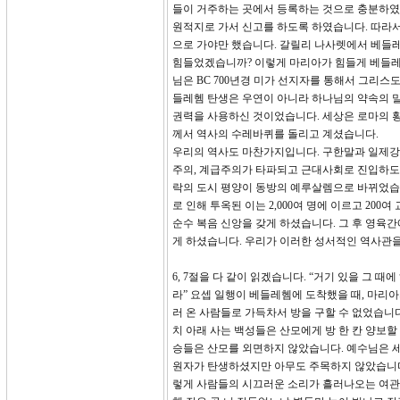
들이 거주하는 곳에서 등록하는 것으로 충분하였
원적지로 가서 신고를 하도록 하였습니다. 따라서
으로 가야만 했습니다. 갈릴리 나사렛에서 베들레
힘들었겠습니까? 이렇게 마리아가 힘들게 베들레
님은 BC 700년경 미가 선지자를 통해서 그리스
들레헴 탄생은 우연이 아니라 하나님의 약속의 말
권력을 사용하신 것이었습니다. 세상은 로마의 
께서 역사의 수레바퀴를 돌리고 계셨습니다.
우리의 역사도 마찬가지입니다. 구한말과 일제강
주의, 계급주의가 타파되고 근대사회로 진입하도
락의 도시 평양이 동방의 예루살렘으로 바뀌었습니
로 인해 투옥된 이는 2,000여 명에 이르고 20
순수 복음 신앙을 갖게 하셨습니다. 그 후 영육
게 하셨습니다. 우리가 이러한 성서적인 역사관을
6, 7절을 다 같이 읽겠습니다. “거기 있을 그
라” 요셉 일행이 베들레헴에 도착했을 때, 마리
러 온 사람들로 가득차서 방을 구할 수 없었습니다
치 아래 사는 백성들은 산모에게 방 한 칸 양보
승들은 산모를 외면하지 않았습니다. 예수님은 
원자가 탄생하셨지만 아무도 주목하지 않았습니다
렇게 사람들의 시끄러운 소리가 흘러나오는 여관 