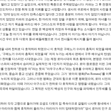
은 떨리고 있었다’고 실었으며, 세계적인 특종으로 주목받았습니다. 카파는 그 후 전쟁의
년 인도차이나 전쟁 취재 도중 지뢰를 밟고 사망합니다. 생사의 귀로에서 현장의 사진을 
. ‘만약 당신의 사진이 만족스럽지 않다면 그것은 충분히 가까이 가지 않았기 때문이다’
끼지 않았던 카파의 모습에서, 한 마리의 어린 양을 구원하기 위해, 잃어버린 자녀를 다
오시고 자기 목숨을 버리신 예수 그리스도의 무한한 사랑을 생각하게 됩니다. 우리는 20
데믹 상황을 겪고 있습니다. 연일 온 백성에게 걱정과 두려움을 주는 소식들이 전해지고 
 오늘 한 아기가 우리를 위해 태어났습니다. 그런데 이 아기는 예사 아기가 아닙니다.
 시간 우리 모두 다윗의 동네 베들레헴으로 가서 천사들의 메시지를 들어 봅시다.
가 영을 내려 천하로 다 호적하라 하였으니 이 호적은 구레뇨가 수리아 총독이 되었을 때에
, ‘구레뇨가 수리아 총독이 되었을 때’ 저자 누가는 세계사 편에서 구주 예수님의 탄
가 천하를 다스리던 시대였습니다. 그는 제정 로마시대의 최초 황제이며, 본명은 가이
스와의 내전에서 승리하고 실제적인 제 1인자가 되었습니다. 로마 원로원은 이런 그에
를 인정하여 “존엄한 자”라는 뜻의 "아우구스투스"라는 칭호를 수여하고 황제의 자
며, 풍습과 종교 신념도 존중해 주었습니다. 그가 ‘로마의 평화(Pax Romana)’를 
를 누리게 되었습니다. 그러나 이런 평화는 군대의 힘으로 이룬 평화였으며, 로마 시민의
화였습니다. 이때 가이사 아구스도가 천하로 다 호적하라고 명령을 내렸습니다. 그의 
방곡곡에 하달되었습니다. 그 목적은 식민지 백성의 인구와 재산을 파악해서 인두세를 
 호적하러 각각 고향으로 돌아가매 요셉도 다윗의 집 족속이므로 갈릴리 나사렛 동네에서 
 마리아와 함께 호적하러 올라가니 마리아가 이미 잉태하였더라” 당시 로마의 인구 