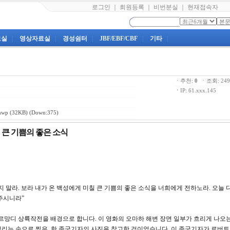
로그인
｜
회원등록
｜
비번분실
｜
현재접속자
료실
|
영상자료실
|
경성쉼터
|
JBF/EBF/CBF
|
기타
|
ㆍ추천:
0
ㆍ조회: 2
ㆍ
IP: 61.xxx.145
hwp
(32KB) (Down:375)
칠 큰 기쁨의 좋은 소식
워하지 말라. 보라 내가 온 백성에게 미칠 큰 기쁨의 좋은 소식을 너희에게 전하노라. 오늘
주시니라”
노르망디 상륙작전을 배경으로 합니다. 이 영화의 오마하 해변 장면 일부가 흐리게 나오는
리는 손으로 찍은, 한 종군기자의 사진을 참고한 것이었습니다. 이 종군기자가 로버