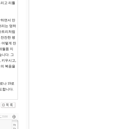
그리고 리틀
각하면서 만
머리는 멍하
스마트리처럼
 잔잔한 평
 어떻게 잔
개월쯤 지
습니다. 그
 키우시고,
탄의 복음을
로나 19로
도합니다.
3500