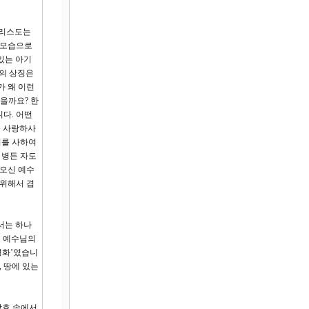
그리스도는
 모습으로
있는 아기
대의 상징은
가 왜 이런
을까요? 한
다. 어떤
를 사랑하사
죄를 사하여
 병든 자도
 오신 예수
 위해서 겸
서는 하나
이 예수님의
평화’였습니
 땅에 있는
참호 속에서