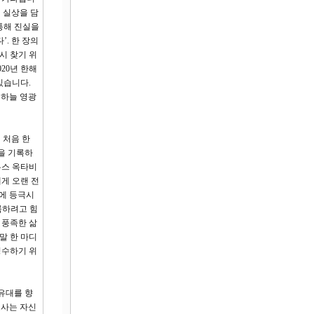
 실상을 담
통해 진실을
. 한 장의
시 찾기 위
20년 한해
있습니다.
 하늘 영광
 처음 한
생을 기록하
우스 옥타비
게 오랜 전
리에 등극시
이룩하려고 힘
 풍족한 삶
말 한 마디
징수하기 위
유대를 향
조사는 자신