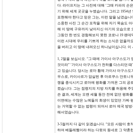
다. 라이프지는 그 사진에 대해 ‘그때 카파의 손
기 위해 세계 곳곳을 누볐습니다. 그리고 1954
표현해야 한다고 믿은 그는, 이런 말을 남겼습니다
소중한 사진 그 순간 포착을 위해 자기 목숨도 아
해 이 땅에 구유까지 낮아지신 아기의 모습으로 
그동안 한 번도 경험해보지 못한 코로나 19 팬
이런 시대에 우리를 기쁘게 하는 소식은 없을까요?
을 버리고 이 땅에 내려오신 하나님이십니다. 이
1, 2절을 보십시오. “그 때에 가이사 아구스도
것이라” ‘가이사 아구스도가 천하를 다스리던 때’
고 있습니다. 당시는 로마 황제 가이사 아구스도
우스로, 카이사르가 암살된 후 마르쿠스 안토니우
쟁을 종식시키고 로마에 평화를 가져온 그의 공로
켰습니다. 그는 점령지의 지방 자치를 허용해 주었으
쓴 결과, 세계는 오랜 세월 동안 전에 없던 평화
이면에는 수많은 노예들의 희생이 있었던 가짜 평
는 거역할 수 없는 법령이 되어서 로마 제국 방
해서였습니다.
3-5절까지 다 같이 읽겠습니다. “모든 사람이
하여 베들레헴이라 하는 다윗의 동네로 그 약혼한