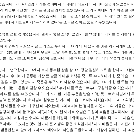
습니다. B.C. 490년경 마라톤 평야에서 아테네와 페르시아 사이에 전쟁이 있었습니다
움이라 처음부터 전쟁의 승패는 결정된 것처럼 보였습니다. 그러나 아테네의 지휘관 밀티
을 궤멸시키는 대승을 거두었습니다. 이 놀라운 소식을 전하고자 아테네의 연락병 
에 있는 아테네 시민들에게 ‘우리가 이겼다’는 소식을 전하고 숨을 거두었습니다.
소식을 전한 것이었습니다. 얼마나 좋은 소식이었던지 ‘온 백성에게 미치는 큰 기쁨의 
무엇입니까?
위하여 구주가 나셨으니 곧 그리스도 주시니라” 여기서 ‘나셨다’는 것은 과거시제이고, 
점의 성탄절에 태어나신 예수님이 그날 이후 늘, 오늘 현재 계속 그리스도 주시라는 것
고 들어도 기쁘고, 마음에 평강이 임합니다. 이는 하나님이 우리의 죄와 죽음의 문제를
.
산다고 생각합니다. 그래서 보다 행복한 삶을 살고자 정말 열심히 노력을 합니다. 그런데
옵니다. 우리에게 공통된 가장 큰 슬픔의 나쁜 소식은 죽도록 수고하다가 한 줌의 흙으
것 같은 고통이 있습니다. 죽음은 누구도 비껴갈 수 없습니다. 뿐만 아니라 한 번 죽는 
누가 이런 고통을 해결할 수 있습니까? 누가 나를 죽음으로부터 구원해줄 수 있습니까?
이 나를 살릴 수 있습니다. ‘그리스도’란 ‘기름 부음을 받은 자’란 뜻으로 하나님께서 
하나님’이란 뜻입니다. 하나님이 힘없는 한 아기의 모습으로 태어나셨습니다. 그리고 외양
 한 아들을 우리에게 주신 바 되었는데 그의 어깨에는 정사를 메었고 그의 이름은 기묘
강의 왕이라 할 것임이라”(사9:6). 이 한 아기 예수님은 구원의 복음을 전파하시며, 
입니다. 마침내는 우리의 죄 문제를 해결하기 위해 십자가에 못 박혀 죽으시고 사흘 
우리에게 오셨다는 것이 얼마나 큰 기쁨의 좋은 소식입니까? 사도 바울은 디모데전서 1
이 받을만한 이 말이여 그리스도 예수께서 죄인을 구원하시려고 세상에 임하셨도다. 죄인