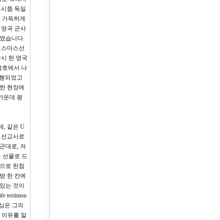
1시쯤 독일
로 가득하게
 영국 군사
하였습니다.
크리스마스선
시 한 영국
참호에서 나
진행되었고
인한 현장에
가운데 평
, 같은 U
카 선교사로
군대로, 저
 선물로 드
염으로 한참
방 한 칸에
 있는 것이
stimon
되심은 그의
 이유를 알