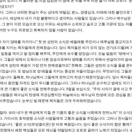
히 있으니 저 놀라운 빛 지금 캄캄한 이 밤에 온 하늘 두루 비춘 줄 너 어찌 모르나” 
셨도다!!
 그러나 삭막한 현실이 주는 상대적 박탈감, 분노, 경쟁심과, 미래에 대한 불안으로 
니다. 세상에서 내가 가장 불행하다고 생각하는 사람들도 있습니다. 그러나 예수님은 
 그 분이 이런 모습으로 오신 이유는 세상에서 소외되고 슬프고 고통 가운데 있는 자
 어떤 누구도 위로받고 회복되지 않을 사람이 없습니다.
에서 자기 양떼를 지키더니” 첫 번 성탄의 소식은 베들레헴 주민이나 예루살렘 종교지도
를 지키는 목자들에게 전해졌습니다. 당시 목자들은 비가 오지 않는 건기(4-11월)에 
밀 밑동을 먹이고 밭 정리를 해주며, 주인에게 보수를 받았습니다. 오늘 말씀의 ‘밖에서’
미한다고 합니다. 그들은 밖에서 도둑이나 다른 짐승으로부터 양떼를 지키기 위해서 번갈아가며 밤
에게 성탄의 복음이 가장 먼저 전해졌을까요? 첫째로, 그들은 성탄의 소식을 들을 준
이었습니다. 또 밤낮으로 양 떼들을 지키는 충성된 자들이었습니다. 무엇보다도 그들은
습니다. 둘째로, 하나님께서 그들에게 전하고자 하셨기 때문이었습니다. 당시 목자들
에서 증언할 자격도 없이 무시를 받았습니다. 그러나 하나님은 순수하고 밤에도 자기 
 큰 기쁨의 좋은 소식을 전해주셨습니다. 9절을 보십시오. “주의 사자가 곁에 서고 
 사람들은 예수님의 탄생에 무관심했지만 하늘에서는 예수님의 탄생에 모든 관심을 쏟
 비추었습니다. 눈부신 빛 때문에 목자들은 크게 두려워하였습니다.
 말라. 보라 내가 온 백성에게 미칠 큰 기쁨의 좋은 소식을 너희에게 전하노라” 이 소식은
다. 가이사의 호적명령 소식은 사람들에게 고통과 슬픔을 주었습니다. 그러나 천사들이
습니다. ‘좋은 소식(유앙겔리온)’은 바로 복음입니다. 당시 좋은 소식이라 함은 황제
전쟁에서 패한 백성들은 모든 재산을 약탈당하고 포로로 끌려가 노예가 되었습니다. 