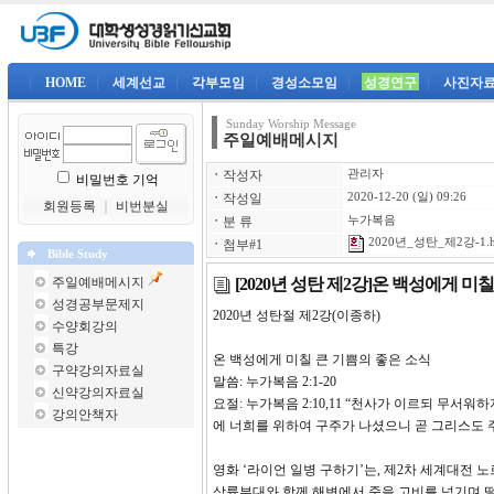
|
HOME
|
세계선교
|
각부모임
|
경성소모임
|
성경연구
|
사진자
Sunday Worship Message
주일예배메시지
ㆍ
작성자
관리자
비밀번호 기억
ㆍ
작성일
2020-12-20 (일) 09:26
회원등록
｜
비번분실
ㆍ
분 류
누가복음
2020년_성탄_제2강-1.
ㆍ
첨부#1
Bible Study
[2020년 성탄 제2강]온 백성에게 미
주일예배메시지
성경공부문제지
2020년 성탄절 제2강(이종하)
수양회강의
특강
온 백성에게 미칠 큰 기쁨의 좋은 소식
구약강의자료실
말씀: 누가복음 2:1-20
신약강의자료실
요절: 누가복음 2:10,11 “천사가 이르되 무서
강의안책자
에 너희를 위하여 구주가 나셨으니 곧 그리스도 
영화 ‘라이언 일병 구하기’는, 제2차 세계대전 
상륙부대와 함께 해변에서 죽을 고비를 넘기며 떨