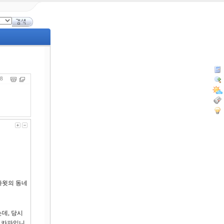
498
 다윗의 동네
데, 당시
트 카파입니