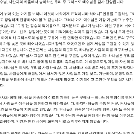
예수님, 사탄과의 싸움에서 승리하신 우리 주 그리스도 예수님을 감사 찬양합니다.
구유에 뉘어 있는 아기를 보리니 이것이 너희에게 표적이니라 하더니” 인류를 구원하실 
고 장엄하게 탄생하셔야 할 것 같습니다. 그러나 아기 예수님은 가장 가난하고 누추한
습니다. ‘구유’는 짐승의 먹이통으로, 지저분하고 냄새가 납니다. 이런 구유에 뉘어 
gn)’이란 표시, 신호, 상징이란 뜻이며 기적이라는 의미도 담겨 있습니다. 당시 로마 군
이에 비해 그리스도의 상징은 구유에 누인 연약한 아기였습니다. 그러면 인류의 구주
이 가장 낮은 곳에 태어나셨습니까? 황제로 오셨으면 더 쉽게 세상을 구원할 수 있지 않
기 때문이었습니다. 근본문제는 백성들의 죄문제로, 하나님은 사람의 피를 요구하셨습니
자 하겠습니까? 설사 그럴지라도 전 인류를 구원할 능력이 없습니다. 하나님은 우리
십자가에서 못 박히시고 창에 찔려 피흘려 죽으심으로, 이 희생으로 말미암아 자신의 
다. 하나님은 이처럼 우리를 사랑하셨습니다. 세상에서 소외받고 세상이 포기한 약자나
들, 사람들에게 버림받아서 상처가 많은 사람들도 가장 낮고, 가난하며, 운명적으로
우리를 부요하게 하시기 위해서 가난하게 되셨고, 이기적이고 교만한 우리를 섬기시기
다.
 그 천사와 함께 하나님을 찬송하여 이르되 지극히 높은 곳에서는 하나님께 영광이요 땅에
상 사람들은 예수님을 외면하고 배척하였습니다. 하지만 하늘의 수많은 천군, 천사들
경을 목자들이 지켜보고 있었습니다. 천사들의 찬송은 ‘하나님께 영광, 사람들 중에 
 사람들에게 평화가 임하게 되었습니다. 예수님의 순종을 통해 하나님의 뜻을 이루셨고,
화평하며, 인간과 인간 사이에 화평이 비로소 이루어지게 되었습니다.
한 끔직한 전쟁이었습니다. 처음에는 2-3개월 지속될 것으로 생각했으나 예상과는 달리 