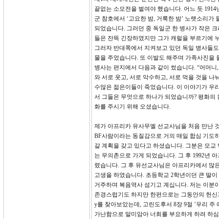
끝없는 소모전을 벌여야 했습니다. 어느 듯 191
군 참호에서 ‘고요한 밤, 거룩한 밤’ 노랫소리가
되었습니다. 그러던 중 독일군 한 병사가 작은 
들은 잔뜩 긴장하였지만 그가 캐럴을 부르기에 누
그러자 반대쪽에서 지켜보고 있던 독일 병사들도 
물을 주었습니다. 또 이발도 해주며 가족사진을 
병사는 편지에서 다음과 같이 썼습니다. “어머니,
와 서로 웃고, 서로 악수하고, 서로 먹을 것을 
수많은 젊은이들이 죽었습니다. 이 이야기가 우리
서 그들은 무엇으로 하나가 되었습니까? 평화의 
화를 주시기 위해 오셨습니다.
제가 아프리카 유사무엘 선교사님을 처음 만난 것은
BF사람이라는 동질감으로 거의 매일 합심 기도하
갈 계획을 갖고 있다고 하셨습니다. 그분은 모교 
는 무의촌으로 가게 되었습니다. 그 후 1992년
렸습니다. 그 후 유선교사님은 아프리카에서 많은
고생을 하였습니다. 초등학교 2학년이던 큰 딸
거주하며 복음역사 섬기고 계십니다. 저는 이분이
존경스럽기도 하지만 한편으로는 그동안의 헌신과 수고
y를 찾아보았는데, 고린도후서 8장 9절 ’우리
가난함으로 말미암아 너희를 부요하게 하려 하심이