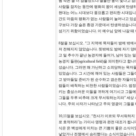
헴 작은 골 너 잠들었느냐 별들만 높이 빛나고 잠잠
사람들 잠자는 동안에 평화의 왕이 세상에 탄생하
현대는 어느 시대보다 풍요롭고 편리한 시대입니다.
간도 마음의 평화가 없는 사람들이 늘어나고 있습
구보다 가장 슬픈 환경 가운데서 탄생하셨습니다.
섬기기 위함이었습니다. 이 예수님 앞에 나갈 때
8절을 보십시오. “그 지역에 목자들이 밤에 밖
저 전해지지 않았습니다. 뜻밖에도 밤에 자기 양떼
고 밀 추수가 끝난 농경지에 들어가, 남아 있는 
농경지 들판(agricultural field)을 의
섰습니다. 그러면 왜 가난하고 소외당하는 목자들
있었습니다. 그 시간에 깨어 있는 사람들은 그들
고 받아들일 준비가 된 순수하고 겸손한 자들이었
람들이 배척하는 비천한 사람들이었습니다. 법정
키는 충성스러운 이들을 귀하게 여기시고 그들에게
그들을 두루 비추매 크게 무서워하는지라” 세상
니다. 주의 사자가 나타났고 주의 영광이 그들을
10,11절을 보십시오. “천사가 이르되 무서워하지
로 호적하라’는 가이사 명령과 완전 대조가 됩니
식은 온 백성에게 미치는 큰 기쁨의 좋은 소식이었
낳았거나 전쟁에서 승리했다는 소식이었습니다. 