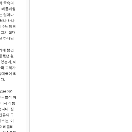
각 족속의
고 베들레헴
는 얼마나
러나 하나
 예수님의 베
 그의 절대
신 하나님
기에 봉건
통했던 환
였는데, 이
한국 교회가
강대국이 되
다.
이 없음이러
나 호적 하
가이사의 통
니다. 짐
인류의 구
스는, 이
오 베들레