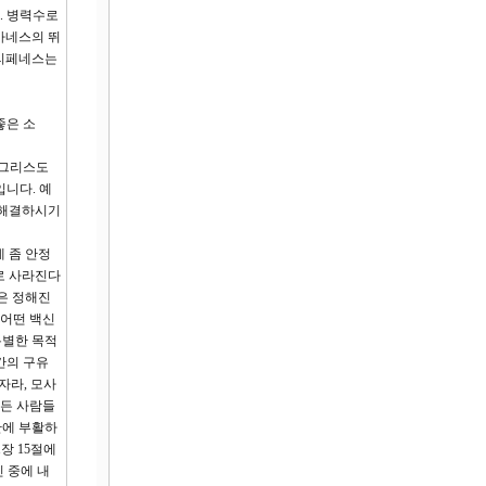
. 병력수로
아네스의 뛰
필리페네스는
좋은 소
‘그리스도
입니다. 예
 해결하시기
 좀 안정
로 사라진다
것은 정해진
 어떤 백신
특별한 목적
간의 구유
자라, 모사
병든 사람들
만에 부활하
장 15절에
 중에 내