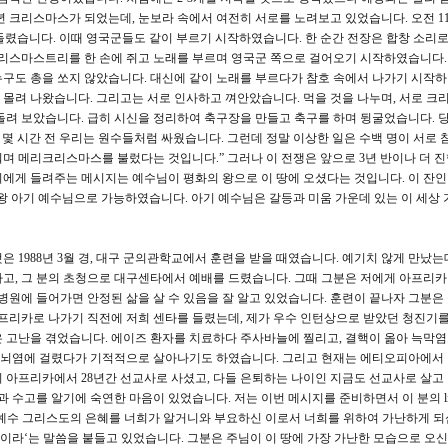
4년 크리스마스가 되었는데, 눈보라 속에서 여전히 서로를 노려보고 있었습니다. 오전 1
 들렸습니다. 이때 영국군들도 같이 부르기 시작하였습니다. 한 순간 전장은 합창 소리
크리스마스트리를 한 손에 쥐고 노래를 부르며 영국군 쪽으로 걸어오기 시작하였습니다.
구도 총을 쏘지 않았습니다. 대신에 같이 노래를 부르다가 참호 속에서 나가기 시작
몰려 나왔습니다. 그리고는 서로 인사하고 껴안았습니다. 먹을 것을 나누며, 서로 
돌려 보았습니다. 급히 시신을 정리하여 축구장을 만들고 축구를 하며 뒹굴었습니다. 당
 몇 시간 전 우리는 원수들처럼 싸웠습니다. 그런데 정말 이상한 일은 수백 명이 서로 
나눠며 메리크리스마스를 불렀다는 것입니다.” 그러나 이 전쟁은 앞으로 3년 반이나 더 
에게 들려주는 메시지는 예수님이 평화의 왕으로 이 땅에 오셨다는 것입니다. 이 잔
왕 아기 예수님으로 가능하였습니다. 아기 예수님은 갈등과 미움 가운데 있는 이 세상 
 1988년 3월 경, 대구 군의관학교에서 훈련을 받을 때였습니다. 예기치 않게 만났는데
고, 그 분의 초청으로 대구센타에서 예배를 드렸습니다. 그때 그분은 저에게 아프리
병원에 들어가면 안정된 삶을 살 수 있음을 잘 알고 있었습니다. 훈련이 끝나자 그분은 
 아프리카로 나가기 직전에 저희 센타를 들렸는데, 제가 우수 인턴상으로 받았던 청진기를
 고난을 겪었습니다. 에이즈 환자를 치료하다 주사바늘에 찔리고, 결핵이 옮아 늑막
이 뇌염에 걸렸다가 기적적으로 살아나기도 하였습니다. 그리고 현재는 에티오피아에서 
 아프리카에서 28년간 선교사로 사셨고, 다들 은퇴하는 나이인 지금도 선교사로 살고
를 알기에 숙연한 마음이 있었습니다. 저는 이번 메시지를 준비하면서 이 분의 life te
 주 예수 그리스도의 은혜를 너희가 알거니와 부요하신 이로서 너희를 위하여 가난하게 
라‘는 말씀을 붙들고 있었습니다. 그분은 주님이 이 땅에 가장 가난한 모습으로 오신