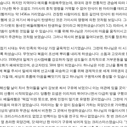
습니다. 하지만 지역마다 예외를 허용해주었는데, 유대의 경우 전통적인 관습에 따라 
 가난한 목수 요셉도 가이사의 호적 명령을 거역할 수 없어 만삭이 된 마리아를 데리
헴까지는 약 145Km 거리였습니다. 건장한 사람이라도 힘든 길인데 만삭이 된 마리아
헴에 오고 여기서 예수님이 탄생하신 것은 가이사의 명령에 의한 것처럼 보입니다. 그
도가 다윗의 동네인 베들레헴에서 탄생하실 것이라고 예언하셨습니다(미 5:2). 따라서,
씀이 성취된 것임을 알 수 있습니다. 이를 위해 하나님은 가이사의 마음을 움직이시고
황제가 주관하는 것처럼 보였습니다. 그러나 역사의 본질을 들여다보면, 천지를 창조하
점기 시대는 우리 민족의 역사상 가장 굴욕적인 시기였습니다. 그런데 하나님은 이 시
록 하셨습니다. 무엇보다 복음이 조선에 뿌리를 내리게 하셨습니다. 소돔과 고모라로 
다. 1930년대 일제가 신사참배를 강요하자 많은 성도들이 조직적으로 거부운동을 벌
0여 교회가 폐쇄되었으며, 순교자만도 50여 명이 되었습니다. 하나님은 이런 고난을 통해 
간에 복을 주셔서 말세의 때에 선교사를 파송하고 이를 위해 경제적으로 세계 10위권의 
 가질 때, 세상의 흐름에 마음을 빼앗기지 않고 하나님의 구원역사에 충성할 수 있습니
 때에 해산할 날이 차서 첫아들을 낳아 강보로 싸서 구유에 뉘었으니 이는 여관에 있을 곳
아의 산통이 시작되었습니다. 당황한 요셉은 이리저리 뛰어다니면서 다급히 방을 구했으
. 베들레헴은 ‘떡집’이란 뜻으로, 본래 인정이 많기로 유명한 곳이었습니다. 그런데 
할 마음의 여유가 없었습니다. 마리아는 할 수 없이 짐승들이 거하는 외양간으로 가야했습
세상의 냉대와 무관심 속에서 비천한 그 곳에서 탄생하셨습니다. 하나님의 아들이시며 
. 크리스마스트리도 없었고 반짝이는 장식용 전구도 하나 없었습니다. 첫 번 크리스마
옆 초라한 외양간에, 갓 태어난 한 아이가 구유에 뉘어져 있는 크리스마스였습니다. “