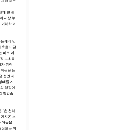
온 세상 모든
인해 한 순
이 세상 누
를 이해하고
자들에게 먼
가축을 이끌
는 바로 이
새워 보초를
비가 되어
 복음을 듣
은 성안 사
양떼를 지
주의 영광이
고 있었습
 ‘온 천하
 가져온 소
가 아들을
승전보는 이