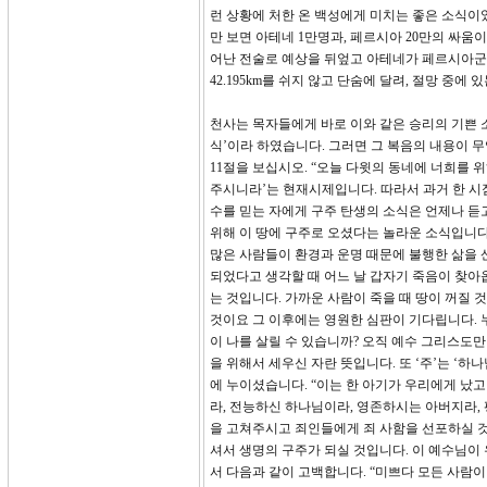
런 상황에 처한 온 백성에게 미치는 좋은 소식이었
만 보면 아테네 1만명과, 페르시아 20만의 싸
어난 전술로 예상을 뒤엎고 아테네가 페르시아군
42.195km를 쉬지 않고 단숨에 달려, 절망 중
천사는 목자들에게 바로 이와 같은 승리의 기쁜 
식’이라 하였습니다. 그러면 그 복음의 내용이 
11절을 보십시오. “오늘 다윗의 동네에 너희를 
주시니라’는 현재시제입니다. 따라서 과거 한 시
수를 믿는 자에게 구주 탄생의 소식은 언제나 듣
위해 이 땅에 구주로 오셨다는 놀라운 소식입니다
많은 사람들이 환경과 운명 때문에 불행한 삶을 
되었다고 생각할 때 어느 날 갑자기 죽음이 찾아
는 것입니다. 가까운 사람이 죽을 때 땅이 꺼질 
것이요 그 이후에는 영원한 심판이 기다립니다. 
이 나를 살릴 수 있습니까? 오직 예수 그리스도만
을 위해서 세우신 자란 뜻입니다. 또 ‘주’는 ‘
에 누이셨습니다. “이는 한 아기가 우리에게 났고
라, 전능하신 하나님이라, 영존하시는 아버지라, 평
을 고쳐주시고 죄인들에게 죄 사함을 선포하실 것
셔서 생명의 구주가 되실 것입니다. 이 예수님이 
서 다음과 같이 고백합니다. “미쁘다 모든 사람