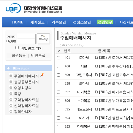
|
HOME
|
세계선교
|
각부모임
|
경성소모임
|
성경연구
|
사진자
Sunday Worship Message
주일예배메시지
비밀번호 기억
번호
글 제 목
회원등록
｜
비번분실
로마서
[2013년 로마서 제17
401
시편
[2016년 추수감사절
400
Bible Study
고린도후서
[2017년 고린도후서 
399
주일예배메시지
성경공부문제지
로마서
[2013년 로마서 제1
398
수양회강의
마가복음
[2018년 마가복음 제
397
특강
구약강의자료실
누가복음
[2017년 누가복음 제
396
신약강의자료실
베드로전서
[2016년 베드로전서
395
강의안책자
이사야
[2017년 성탄 제2강
394
마태복음
[2014년 마태복음 제
393