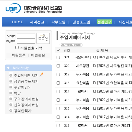
|
HOME
|
세계선교
|
각부모임
|
경성소모임
|
성경연구
|
사진자
Sunday Worship Message
주일예배메시지
비밀번호 기억
번호
글 제 목
회원등록
｜
비번분실
디모데후서
[2021년 디모데후서 
321
사도행전
[2023년 사도행전 제
320
Bible Study
누가복음
[2017년 누가복음 제
319
주일예배메시지
성경공부문제지
요한복음
[2021년 요한복음 제
318
수양회강의
로마서
[2020년 로마서 제13
317
특강
구약강의자료실
누가복음
[2022년 누가복음 제
316
신약강의자료실
누가복음
[2017년 누가복음 제5
315
강의안책자
누가복음
[2017년 누가복음 제
314
로마서
[2019년 로마서 제1강
313