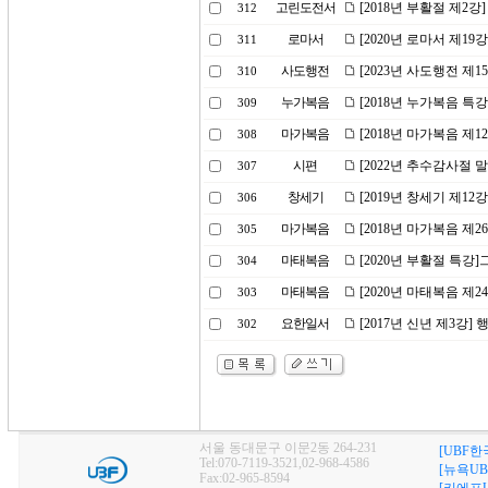
고린도전서
[2018년 부활절 제2강
312
로마서
[2020년 로마서 제19
311
사도행전
[2023년 사도행전 
310
누가복음
[2018년 누가복음 특
309
마가복음
[2018년 마가복음 제1
308
시편
[2022년 추수감사절 
307
창세기
[2019년 창세기 제1
306
마가복음
[2018년 마가복음 제
305
마태복음
[2020년 부활절 특
304
마태복음
[2020년 마태복음 제
303
요한일서
[2017년 신년 제3강
302
서울 동대문구 이문2동 264-231
[UBF한
Tel:070-7119-3521,02-968-4586
[뉴욕UB
Fax:02-965-8594