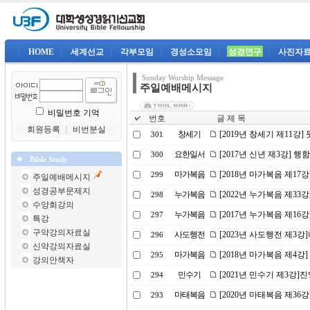
|
HOME
|
세계선교
|
각부모임
|
경성소모임
|
성경연구
|
사진자
Sunday Worship Message
주일예배메시지
비밀번호 기억
번호
글 제 목
회원등록
｜
비번분실
창세기
[2019년 창세기 제11강
301
요한일서
[2017년 신년 제3강]
300
Bible Study
마가복음
[2018년 마가복음 제17
299
주일예배메시지
성경공부문제지
누가복음
[2022년 누가복음 제3
298
수양회강의
누가복음
[2017년 누가복음 제16
297
특강
구약강의자료실
사도행전
[2023년 사도행전 제3
296
신약강의자료실
마가복음
[2018년 마가복음 제4강
295
강의안책자
민수기
[2021년 민수기 제3강
294
마태복음
[2020년 마태복음 제36
293