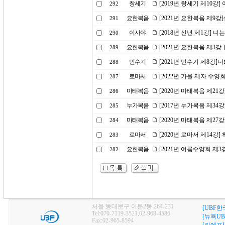
창세기
[2019년 창세기 제10강
292
요한복음
[2021년 요한복음 제9강
291
이사야
[2018년 신년 제1강] 
290
요한복음
[2021년 요한복음 제3
289
민수기
[2021년 민수기 제8강
288
로마서
[2022년 가을 제자 수
287
마태복음
[2020년 마태복음 제21
286
누가복음
[2017년 누가복음 제34
285
마태복음
[2020년 마태복음 제27
284
로마서
[2020년 로마서 제14강
283
요한복음
[2021년 여름수양회 제
282
서울 동대문구 이문2동 264-231
[UBF한
Tel:070-7119-3521,02-968-4586
[뉴욕UB
Fax:02-965-8594