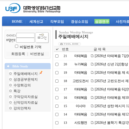
|
HOME
|
세계선교
|
각부모임
|
경성소모임
|
성경연구
|
사진자
Sunday Worship Message
주일예배메시지
비밀번호 기억
번호
글 제 목
회원등록
｜
비번분실
마태복음
[2026년 마태복음 7
21
누가복음
[2026년 신년 2강]
20
Bible Study
마태복음
[2026년 마태복음 제
19
주일예배메시지
성경공부문제지
고린도전서
[2025년 고린도전서 
18
수양회강의
마태복음
[2026년 마태복음 6
17
특강
구약강의자료실
마태복음
[2026년 마태복음 제
16
신약강의자료실
이사야
[2025년 성탄 메시지 
15
강의안책자
마태복음
[2026년 마태복음 제
14
사도행전
[2026년 봄학기 특강
13