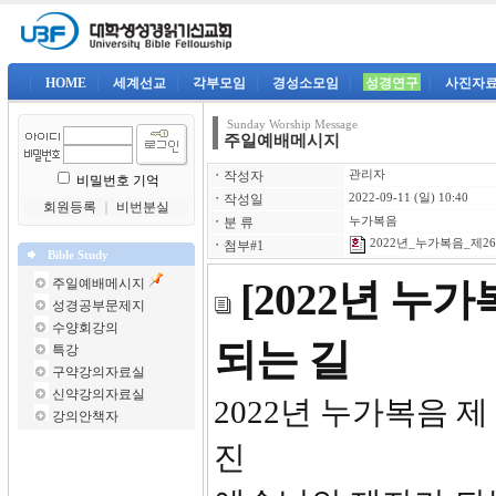
|
HOME
|
세계선교
|
각부모임
|
경성소모임
|
성경연구
|
사진자
Sunday Worship Message
주일예배메시지
ㆍ
작성자
관리자
비밀번호 기억
ㆍ
작성일
2022-09-11 (일) 10:40
회원등록
｜
비번분실
ㆍ
분 류
누가복음
2022년_누가복음_제26강
ㆍ
첨부#1
Bible Study
주일예배메시지
[2022년 누
성경공부문제지
수양회강의
되는 길
특강
구약강의자료실
신약강의자료실
2022년 
강의안책자
진