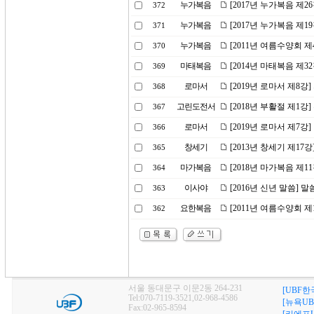
누가복음
[2017년 누가복음 제2
372
누가복음
[2017년 누가복음 제1
371
누가복음
[2011년 여름수양회 
370
마태복음
[2014년 마태복음 제
369
로마서
[2019년 로마서 제8
368
고린도전서
[2018년 부활절 제1강
367
로마서
[2019년 로마서 제7강
366
창세기
[2013년 창세기 제1
365
마가복음
[2018년 마가복음 제1
364
이사야
[2016년 신년 말씀] 
363
요한복음
[2011년 여름수양회 
362
서울 동대문구 이문2동 264-231
[UBF한
Tel:070-7119-3521,02-968-4586
[뉴욕UB
Fax:02-965-8594