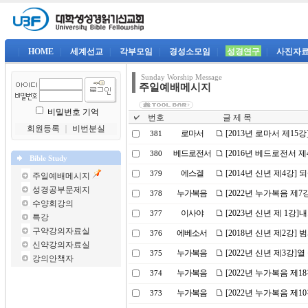
|
HOME
|
세계선교
|
각부모임
|
경성소모임
|
성경연구
|
사진자
Sunday Worship Message
주일예배메시지
비밀번호 기억
번호
글 제 목
회원등록
｜
비번분실
로마서
[2013년 로마서 제15
381
베드로전서
[2016년 베드로전서 
380
Bible Study
에스겔
[2014년 신년 제4강]
379
주일예배메시지
성경공부문제지
누가복음
[2022년 누가복음 제
378
수양회강의
이사야
[2023년 신년 제 1강
377
특강
구약강의자료실
에베소서
[2018년 신년 제2강
376
신약강의자료실
누가복음
[2022년 신년 제3강]
375
강의안책자
누가복음
[2022년 누가복음 제
374
누가복음
[2022년 누가복음 제1
373