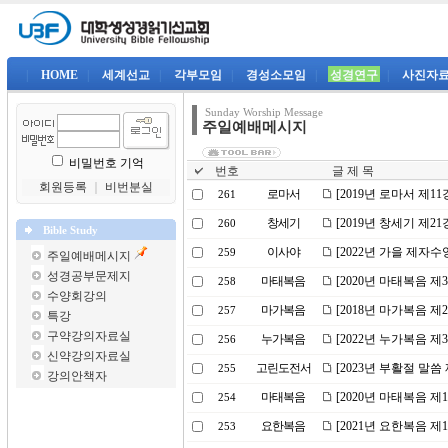
|
HOME
|
세계선교
|
각부모임
|
경성소모임
|
성경연구
|
사진자
Sunday Worship Message
주일예배메시지
비밀번호 기억
번호
글 제 목
회원등록
｜
비번분실
로마서
[2019년 로마서 제
261
창세기
[2019년 창세기 제
260
Bible Study
이사야
[2022년 가을 제자
259
주일예배메시지
성경공부문제지
마태복음
[2020년 마태복음 
258
수양회강의
마가복음
[2018년 마가복음 
257
특강
구약강의자료실
누가복음
[2022년 누가복음 
256
신약강의자료실
고린도전서
[2023년 부활절 말씀
255
강의안책자
마태복음
[2020년 마태복음 
254
요한복음
[2021년 요한복음 제
253