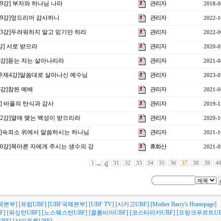
19강] 부자와 하나님 나라
관리자
2018-0
제29강]엎드리어 감사하니
관리자
2022-1
제13강]두려워하지 말고 믿기만 하라
관리자
2022-0
7강] 서로 받으라
관리자
2020-0
제7강]듣는 자는 살아나리라
관리자
2021-0
 주제4강]말씀대로 살아나신 예수님
관리자
2023-0
5강]참된 예배
관리자
2021-0
강] 바울의 탄식과 감사
관리자
2019-1
제32강]열매 맺는 백성이 받으리라
관리자
2020-1
4강]속죄소 위에서 말씀하시는 하나님
관리자
2021-1
제10강]목마른 자에게 주시는 생수의 강
휴화산
2021-0
1
,,,
31
32
33
34
35
36
37
38
39
4
국본부]
[유럽UBF]
[UBF국제본부]
[UBF TV]
[시카고UBF]
[Mother Barry's Homepage]
F]
[워싱턴UBF]
[노스웨스턴UBF]
[콜롬비아UBF]
[코스타리카UBF]
[프랑크푸르트UB