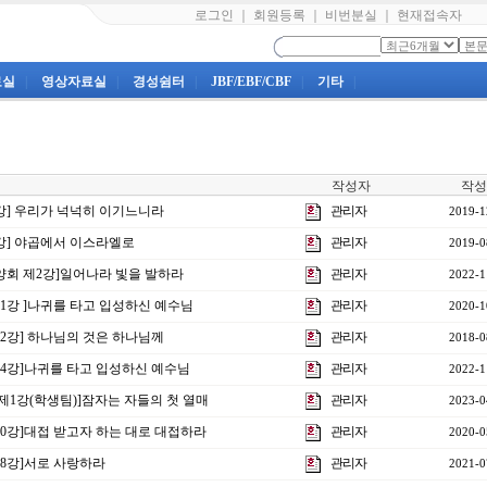
로그인
｜
회원등록
｜
비번분실
｜
현재접속자
료실
|
영상자료실
|
경성쉼터
|
JBF/EBF/CBF
|
기타
|
작성자
작성
11강] 우리가 넉넉히 이기느니라
관리자
2019-1
21강] 야곱에서 이스라엘로
관리자
2019-0
수양회 제2강]일어나라 빛을 발하라
관리자
2022-1
제31강 ]나귀를 타고 입성하신 예수님
관리자
2020-1
제22강] 하나님의 것은 하나님께
관리자
2018-0
제34강]나귀를 타고 입성하신 예수님
관리자
2022-1
 제1강(학생팀)]잠자는 자들의 첫 열매
관리자
2023-0
제10강]대접 받고자 하는 대로 대접하라
관리자
2020-0
18강]서로 사랑하라
관리자
2021-0