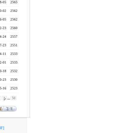
8-05
2565
0-02
2562
6-05
2562
2-23
2560
4-24
2557
7-23
2551
4-11
2533
2-01
2533
0-18
2532
0-23
2530
5-16
2523
0
,,,
50
F]