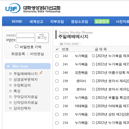
|
HOME
|
세계선교
|
각부모임
|
경성소모임
|
성경연구
|
사진자
Sunday Worship Message
주일예배메시지
비밀번호 기억
번호
글 제 목
회원등록
｜
비번분실
누가복음
[2023년 누가복음 제
242
누가복음
[2022년 누가복음 제
241
Bible Study
요한복음
[2021년 여름수양회
240
주일예배메시지
성경공부문제지
로마서
[2019년 로마서 제4
239
수양회강의
로마서
[2019년 로마서 제1
238
특강
구약강의자료실
누가복음
[2022년 부활절 특
237
신약강의자료실
마태복음
[2020년 마태복음 제
236
강의안책자
누가복음
[2020년 성탄 제2강
235
누가복음
[2022년 누가복음 제
234