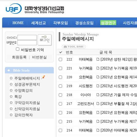
|
HOME
|
세계선교
|
각부모임
|
경성소모임
|
성경연구
|
사진자
Sunday Worship Message
주일예배메시지
비밀번호 기억
번호
글 제 목
회원등록
｜
비번분실
마태복음
[2019년 성탄 제2강
222
누가복음
[2022년 누가복음 제
221
Bible Study
요한복음
[2021년 요한복음 제
220
주일예배메시지
성경공부문제지
사도행전
[2023년 사도행전 제
219
수양회강의
이사야
[2022년 가을 제자 
218
특강
구약강의자료실
고린도전서
[2023년 부활절 제 2
217
신약강의자료실
요한복음
[2021년 요한복음 제
216
강의안책자
누가복음
[2022년 누가복음 제
215
마태복음
[2020년 마태복음 제
214