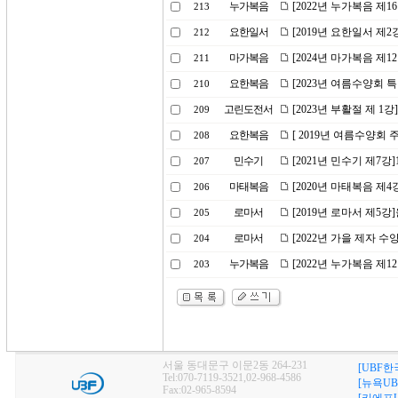
누가복음
[2022년 누가복음 제
213
요한일서
[2019년 요한일서 제
212
마가복음
[2024년 마가복음 
211
요한복음
[2023년 여름수양회 
210
고린도전서
[2023년 부활절 제 1
209
요한복음
[ 2019년 여름수양회
208
민수기
[2021년 민수기 제7강
207
마태복음
[2020년 마태복음 제
206
로마서
[2019년 로마서 제5강
205
로마서
[2022년 가을 제자 
204
누가복음
[2022년 누가복음 제
203
서울 동대문구 이문2동 264-231
[UBF한
Tel:070-7119-3521,02-968-4586
[뉴욕UB
Fax:02-965-8594