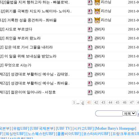
리스닝
3강]율법을 지켜 행하고자 하는 - 빠블로박..
2011-0
리스닝
2강]위기를 극복한 지도자 느헤미야- 노아자..
2011-0
리스닝
1강] 거룩한 성을 중건하자 - 최바울
2011-0
1강] 사도로 부르셨다
관리자
2011-0
0강] 죄인을 부르러 왔노라
관리자
2011-0
9강] 깊은 데로 가서 그물을 내리라
관리자
2011-0
8강] 이 일을 위해 보내심을 받았노라
관리자
2011-0
7강] 무엇으로 사는가
관리자
2011-0
제2강] 성경대로 부활하신 예수님 - 김태영..
관리자
2011-0
제2강] 성경대로 부활하신 예수님 - 최바울..
관리자
2011-0
 제1강] 젊은이여 일어나라 - 서정호
관리자
2011-0
1
,,,
41
42
43
44
45
46
47
4
국본부]
[유럽UBF]
[UBF국제본부]
[UBF TV]
[시카고UBF]
[Mother Barry's Homepage]
F]
[워싱턴UBF]
[노스웨스턴UBF]
[콜롬비아UBF]
[코스타리카UBF]
[프랑크푸르트UB