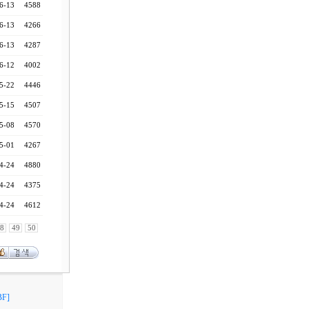
6-13
4588
6-13
4266
6-13
4287
6-12
4002
5-22
4446
5-15
4507
5-08
4570
5-01
4267
4-24
4880
4-24
4375
4-24
4612
8
49
50
F]