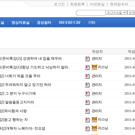
로그인
｜
회원등록
｜
비번분실
｜
현재접속자
료실
|
영상자료실
|
경성쉼터
|
JBF/EBF/CBF
|
기타
|
작성자
작성
프준비특강(2)] 강권하여 내 집을 채우라
관리자
2011-0
리스닝
프준비특강(1)]항상 기도하고 낙심하지 말라..
2011-0
7강] 너희가 먹을 것을 주라
관리자
2011-0
16강] 두려워하지 말고 믿기만 하라
관리자
2011-0
5강] 그 분이 누구시기에
관리자
2011-0
14강] 말씀을듣고지키라
관리자
2011-0
13강]죄사함과 사랑
관리자
2011-0
리스닝
2강]듣고 행하는 자
2011-0
리스닝
제4강]개혁자 느헤미야- 진요셉
2011-0