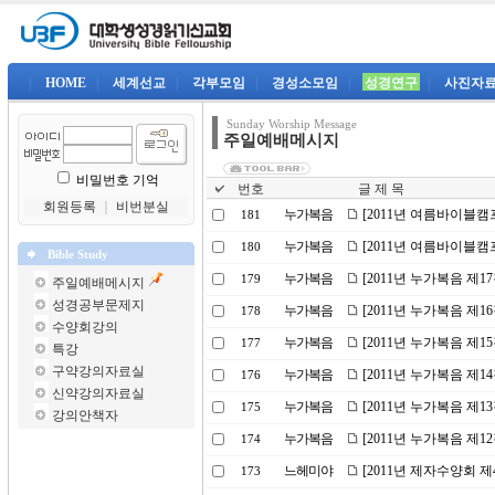
|
HOME
|
세계선교
|
각부모임
|
경성소모임
|
성경연구
|
사진자
Sunday Worship Message
주일예배메시지
비밀번호 기억
번호
글 제 목
회원등록
｜
비번분실
누가복음
[2011년 여름바이블캠
181
누가복음
[2011년 여름바이블캠
180
Bible Study
누가복음
[2011년 누가복음 제1
179
주일예배메시지
성경공부문제지
누가복음
[2011년 누가복음 제
178
수양회강의
누가복음
[2011년 누가복음 제1
177
특강
구약강의자료실
누가복음
[2011년 누가복음 제
176
신약강의자료실
누가복음
[2011년 누가복음 제
175
강의안책자
누가복음
[2011년 누가복음 제1
174
느헤미야
[2011년 제자수양회 
173