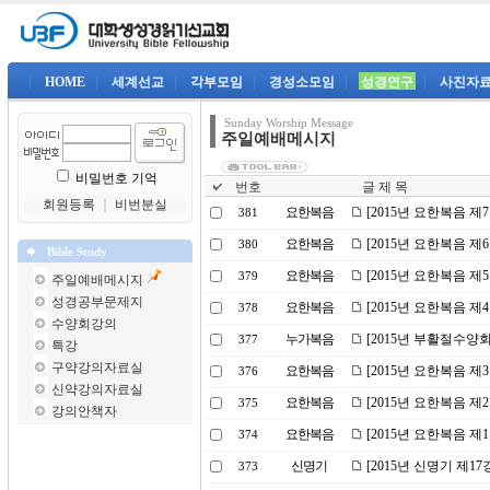
|
HOME
|
세계선교
|
각부모임
|
경성소모임
|
성경연구
|
사진자
Sunday Worship Message
주일예배메시지
비밀번호 기억
번호
글 제 목
회원등록
｜
비번분실
요한복음
[2015년 요한복음 제
381
요한복음
[2015년 요한복음 제
380
Bible Study
요한복음
[2015년 요한복음 
379
주일예배메시지
성경공부문제지
요한복음
[2015년 요한복음 제
378
수양회강의
누가복음
[2015년 부활절수양
377
특강
구약강의자료실
요한복음
[2015년 요한복음 제
376
신약강의자료실
요한복음
[2015년 요한복음 제
375
강의안책자
요한복음
[2015년 요한복음 제
374
신명기
[2015년 신명기 제1
373