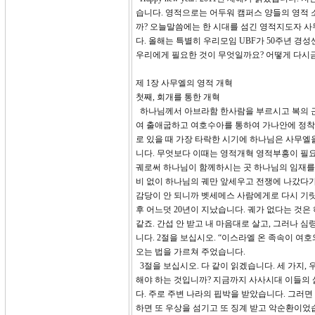
습니다. 영적으로는 어두워 캠퍼스 양들의 영적 
까? 오늘말씀에는 한 시대를 섬긴 영적지도자 사
다. 올해는 특별히 우리모임 UBF가 50주년 경성
우리에게 필요한 것이 무엇일까요? 어떻게 다시금
제 1장 사무엘의 영적 개혁
첫째, 회개를 통한 개혁
하나님께서 아브라함 한사람을 부르시고 복의 근
여 출애굽하고 여호수아를 통하여 가나안에 정착
로 있을 때 가장 타락한 시기에 하나님은 사무
니다. 무엇보다 이때는 영적개혁 영적부흥이 필요
궤로써 하나님이 함께하시는 곳 하나님의 임재를
비 없이 하나님의 궤만 앞세우고 전쟁에 나갔다
감당이 안 되니까 벳세메스 사람에게로 다시 기
후 어느덧 20년이 지났습니다. 궤가 없다는 것은
같죠. 간섭 안 받고 내 마음대로 살고, 그러나 
니다. 2절을 보십시오. “이스라엘 온 족속이 
오는 법을 가르쳐 주었습니다.
3절을 보십시오. 다 같이 읽겠습니다. 세 가지
해야 하는 것입니까? 지금까지 사사시대 이들의
다. 주로 주변 나라의 핍박을 받았습니다. 그러
하면 또 우상을 섬기고 또 징계 받고 악순환이었