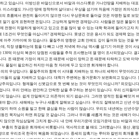
하고 있습니다. 이방신은 바알신으로서 바알과 아스다롯은 가나안땅을 지배하는 대표
. 이스라엘도 가나안 땅에 정착하여 살다보니 우상을 섬기며 처음에 가졌던 죄의식조
죄의 흐름에서 완전히 돌이키지 않으면 다시 우상문화로 돌아갈 것은 자명한 일로 보았
로 알기 쉽게 표현하면 돈입니다. 고상하게 말하면 경제입니다. 사람들은 많은 물질이 
경제 전쟁이 치열하게 벌어지고 있고요 돈을 많이 벌 수 있는 대학 학과에 들어가고자 
제 1조건이 무엇인줄 아십니까? 경제력입니다. 못생긴 것은 용서가 되도 경제력 없는 
에 아주 가까이에 와 있습니다. 물질주의 영향은 교회 안에도 깊이 들어와 있는 것을 부
데, 직장 생활하는데 힘을 다 빼고 나면 저녁에 하나님 역사를 섬기기 어려운 것이 사
 130억 이상의 복권이 당첨된 사람들을 추적 조사했는데 열 명이 조사되었습니다. 결
니다. 돈 때문에 가정이 깨지고 돈 때문에 사업이 망하고 돈 때문에 타락하고 도박 마
. 물질이 필요하긴 하지만 마음 첫 자리에 두고 있으면 회개해야 합니다.
의의 우상입니다. 물질주의와 함께 이 시대를 지배하는 또 하나의 세력이 무엇이라고
은이들의 삶을 지배하고 있습니다. 대학가 주변에는 동거문화가 보편화되고 있습니다. 
상주의입니다. 형제들이 신붓감으로 첫 번째 보는 것이 무엇인지 아십니까? 외모입니다.
 겁니다. 우리 안에는 편안하고 안락한 삶을 추구하는 본성이 있습니다. 우리 신자들마
지 않습니다. 쉽게 안일해지고 의존적이 되기 쉽습니다. 그러면 영적인 힘을 빼앗겨 버
해야 합니다. 새해에는 누구나 새롭게 잘해보고 싶습니다. 우리도 잘해보려고 신년 수
맞이 하며 소원을 빌고 한해 결심을 하는 사람이 많습니다. 우리도 내년에는 신년수
동진 목자님이 하면 최강일 것 같습니다. 그러나 우리를 새롭게 하는 것은 새해가 아
렇지 않으면 작심삼일에 그치게 됩니다. 내 안에 우리가운데 모임가운데 있는 바알과 아
 부흥의 첫걸음은 회개에서 비롯됩니다. 역사적으로 볼 때도 그러했습니다. 원산 ,평양
향으로 우리조국 한국이 복음화 되었습니다. 중세의 암흑기는 루터와 칼빈의 회개를 