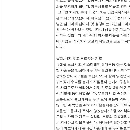
혁으로 끝이 났습니다. 영국과 미국의 대부흥도
회를 무력하게 합니다. 의존심으로 병들고 영적 
그러면 회개한 후에 어떻게 하는 것입니까? 다시
은 하나밖에 없습니다. 하나님도 섬기고 동시에 
님만 섬기라 하십니다. 옛 성경에는 그만 섬기라
하나님만 바라보는 것입니다. 세상을 섬기기보다
섬기는 것입니다. 하나님의 역사도 마을을 다하
다. 사람을 의지하지 않고 하나님만을 믿고 의지
니다.
둘째, 쉬지 않고 부르짖는 기도
7절을 보십시오. 이스라엘이 회개운동 하는 것
엘 자손들은 합심하여 두려워 떨었습니다. 회개
청하였습니다. 8절을 보십시오. 다 같이 읽겠습
부르짖어 우리를 블레셋 사람들의 손에서 구원하
인 사람으로 변화되어서 이제 기도의 종에게 기
여 기도에 동참하였습니다. 부흥의 비결 승리의 
코틀랜드의 종교개혁은 두 기도의 종들에 의해 
않으면 제 목숨을 취하소서. 존웰치는 밤새도록 
코틀랜드를 제게 주시지 않겠습니까? 종교개혁의
드리는 간절한 기도는 승리의, 부흥의 원동력입니
서 역사하실 것을 믿습니다. 하나님은 회개하고 간
날에 여호와께서 블레셋 사람에게 큰 우뢰를 발