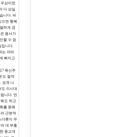
 우상이었
차 다 상실
습니다. 바
있으면 행복
치열하게 경
것은 용서가
인할 수 없
실입니다.
과는 어떠
약에 빠지고
요? 육신주
돈도 절약
 성격 나
저도 이시대
립니다. 먼
양회도 하고
양회를 동해
니라 근본적
스다롯이 무
의 대 부흥
통한 종교개