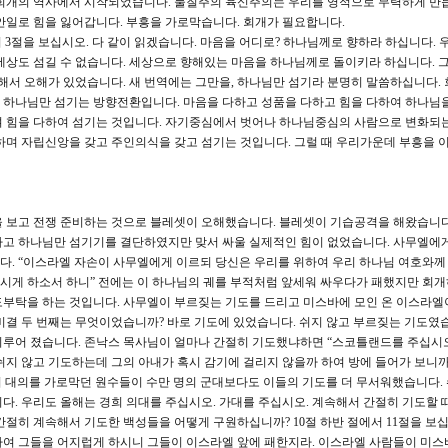
 회개의 역사에서 시작되었습니다. 물질주의 육신주의는 우리를 영적으로 무력하게 만듭
안일로 힘을 잃어갑니다. 부흥을 가로막습니다. 회개가 필요합니다.
 3절을 보십시오. 다 같이 읽겠습니다. 마음을 어디로? 하나님께로 향하라 하십니다. 
세상도 섬길 수 없습니다. 세상으로 향해있는 마음을 하나님께로 돌이키라 하십니다. 
 해서 오해가 있었습니다. 새 번역에는 그만을, 하나님만 섬기라 분명히 말씀하십니다.
 하나님만 섬기는 방향전환입니다. 마음을 다하고 성품을 다하고 힘을 다하여 하나님
여 힘을 다하여 섬기는 것입니다. 자기중심에서 벗어나 하나님중심의 사람으로 변화되
하며 자립신앙을 갖고 주인의식을 갖고 섬기는 것입니다. 그럴 때 우리가운데 부흥을 이
을 보고 전쟁 준비하는 것으로 블레셋이 오해했습니다. 블레셋이 기습공격을 해왔습니다
하고 하나님만 섬기기를 결단하였지만 맞서 싸울 실제적인 힘이 없었습니다. 사무엘에
니다. “이스라엘 자손이 사무엘에게 이르되 당신은 우리를 위하여 우리 하나님 여호와께
시게 하소서 하니” 전에는 이 하나님의 궤를 부적처럼 앞세워 싸우다가 패했지만 회개
도부탁을 하는 것입니다. 사무엘이 부르짖는 기도를 드리고 미스바에 모인 온 이스라엘
비결 두 번째는 무엇이었습니까? 바로 기도에 있었습니다. 쉬지 않고 부르짖는 기도였습
이루어 졌습니다. 존낙스 목사님이 얼마나 간절히 기도했냐하면 “스코틀랜드를 주십시오
쉬지 않고 기도하는데 그의 아내가 혹시 감기에 걸리지 않을까 하여 방에 들어가 보니까
 대의를 가로막던 원수들이 수만 명의 군대보다도 이들의 기도를 더 무서워했습니다. 
다. 우리도 올해는 경희 의대를 주십시오. 가대를 주십시오. 계속해서 간절히 기도할 
절히 계속해서 기도한 백성들을 어떻게 구원하십니까? 10절 하반 절에서 11절을 보십
하여 그들을 어지럽게 하시니 그들이 이스라엘 앞에 패한지라. 이스라엘 사람들이 미스