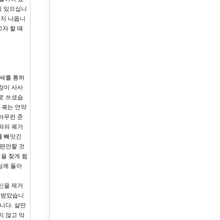
이 있으십니
는지 나옵니
고자 할 때
세를 통하
장이 사사
로 쓰셨습
 궤는 언약
아무런 준
와의 궤가
를 빼앗긴
 편안할 것
님을 찾게 됩
님께 돌아
신을 제거
 받았습니
니다. 살만
지 않고 악