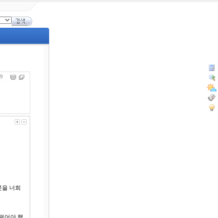
059
롯을 너희
 떨어야 했