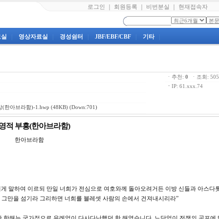
로그인
｜
회원등록
｜
비번분실
｜
현재접속자
료실
|
영상자료실
|
경성쉼터
|
JBF/EBF/CBF
|
기타
|
ㆍ추천:
0
ㆍ조회: 5
ㆍ
IP: 61.xxx.74
(한아브라함)-1.hwp
(48KB) (Down:701)
 영적 부흥(한아브라함)
 한아브라함
족속에게 말하여 이르되 만일 너희가 전심으로 여호와께 돌아오려거든 이방 신들과 아스다
 그만을 섬기라 그리하면 너희를 블레셋 사람의 손에서 건져내시리라”
습니다. 지난 한해는 국가적으로 유례없이 다사다난했던 한 해였습니다. 느닷없이 전쟁의 공포에