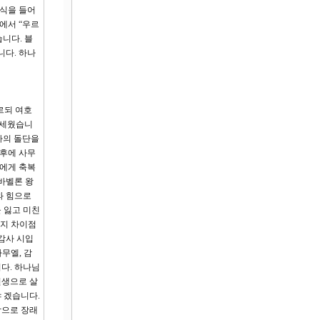
소식을 들어
에서 “우르
니다. 블
니다. 하나
르되 여호
 세웠습니
사의 돌단을
 후에 사무
람에게 축복
바벨론 왕
와 힘으로
 잃고 미친
가지 차이점
감사 시입
무엘, 감
다. 하나님
선생으로 살
 겠습니다.
감으로 장래