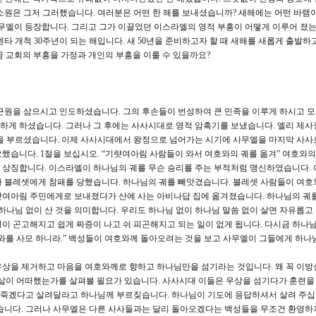
소원은 그저 그러했습니다. 여러분은 어떤 한 해를 보내셨습니까? 새해에는 어떤 바램
무엘이 등장합니다. 그리고 그가 이끌었던 이스라엘의 영적 부흥이 어떻게 이루어 졌
센타 개척 30주년이 되는 해입니다. 새 50년을 준비하고자 할 때 새해를 새롭게 출발하
 교회의 부흥을 가정과 개인의 부흥을 이룰 수 있을까요?
원을 삼으시고 인도하셨습니다. 그의 후손들이 번성하여 큰 민족을 이루게 하시고 모
하게 하셨습니다. 그러나 그 후에는 사사시대로 영적 암흑기를 보냈습니다. 엘리 제사
엘을 부르셨습니다. 이제 사사시대에서 왕정으로 넘어가는 시기에 사무엘을 마지막 사사
했습니다. 1절을 보십시오. “기럇여아림 사람들이 와서 여호와의 궤를 옮겨” 여호와의
 상징합니다. 이스라엘이 하나님의 궤를 무슨 승리를 주는 부적처럼 맹신하였습니다. 
가 블레셋에게 참패를 당했습니다. 하나님의 궤를 빼앗겼습니다. 블레셋 사람들이 여호
랏여아림 주민에게로 보내졌다가 산에 사는 아비나답 집에 옮겨졌습니다. 하나님의 궤
 하나님 없이 산 것을 의미합니다. 우리도 하나님 없이 하나님 말씀 없이 살면 자유롭고
심령이 곤고해지고 쉽게 짜증이 나고 쉬 피곤해지고 되는 일이 없게 됩니다. 다시금 하나
여호와를 사모 하니라.” 백성들이 여호와께 돌아오려는 것을 보고 사무엘이 그들에게 하나
, 우상을 제거하고 마음을 여호와께로 향하고 하나님만을 섬기라는 것입니다. 왜 꼭 이방
 삶이 어떠했는가를 살펴볼 필요가 있습니다. 사사시대 이들은 우상을 섬기다가 훈련을
면 죽겠다고 살려달라고 하나님께 부르짖습니다. 하나님이 기도에 응답하셔서 살려 주십
습니다. 그러나 사무엘은 다른 사사들과는 달리 돌아오겠다는 백성들을 무조건 환영하