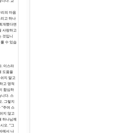
니다. 교
우리의 마음
그리고 하나
 회개했다면
을 사랑하고
는 것입니
룰 수 있습
. 이스라
게 도움을
 쉬지 말고
하고 영적
이 합심하
니다. 스
. 그렇지
 “주여 스
쉬지 않고
때 하나님께
시오. “그
바에서 나