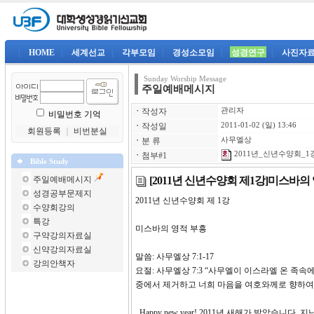
|
HOME
|
세계선교
|
각부모임
|
경성소모임
|
성경연구
|
사진자
Sunday Worship Message
주일예배메시지
ㆍ
작성자
관리자
비밀번호 기억
ㆍ
작성일
2011-01-02 (일) 13:46
회원등록
｜
비번분실
ㆍ
분 류
사무엘상
2011년_신년수양회_1강
ㆍ
첨부#1
Bible Study
[2011년 신년수양회 제1강]미스바의
주일예배메시지
성경공부문제지
2011년 신년수양회 제 1강
수양회강의
특강
미스바의 영적 부흥
구약강의자료실
신약강의자료실
말씀: 사무엘상 7:1-17
강의안책자
요절: 사무엘상 7:3 “사무엘이 이스라엘 온 
중에서 제거하고 너희 마음을 여호와께로 향하여
Happy new year! 2011년 새해가 밝았