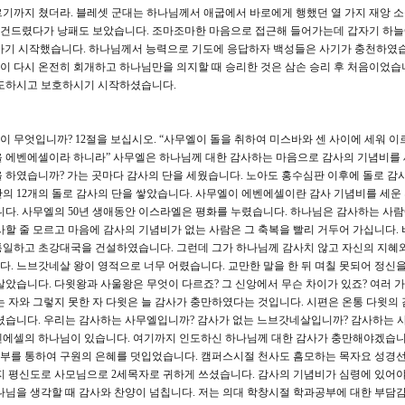
기까지 쳤더라. 블레셋 군대는 하나님께서 애굽에서 바로에게 행했던 열 가지 재앙 
못 건드렸다가 낭패도 보았습니다. 조마조마한 마음으로 접근해 들어가는데 갑자기 하늘
가기 시작했습니다. 하나님께서 능력으로 기도에 응답하자 백성들은 사기가 충천하였습
 다시 온전히 회개하고 하나님만을 의지할 때 승리한 것은 삼손 승리 후 처음이었습
인도하시고 보호하시기 시작하셨습니다.
이 무엇입니까? 12절을 보십시오. “사무엘이 돌을 취하여 미스바와 센 사이에 세워 이
을 에벤에셀이라 하니라” 사무엘은 하나님께 대한 감사하는 마음으로 감사의 기념비를
 하였습니까? 가는 곳마다 감사의 단을 세웠습니다. 노아도 홍수심판 이후에 돌로 감
의 12개의 돌로 감사의 단을 쌓았습니다. 사무엘이 에벤에셀이란 감사 기념비를 세운
니다. 사무엘의 50년 생애동안 이스라엘은 평화를 누렸습니다. 하나님은 감사하는 사
사할 줄 모르고 마음에 감사의 기념비가 없는 사람은 그 축복을 빨리 거두어 가십니다. 
통일하고 초강대국을 건설하였습니다. 그런데 그가 하나님께 감사치 않고 자신의 지혜
. 느브갓네살 왕이 영적으로 너무 어렸습니다. 교만한 말을 한 뒤 며칠 못되어 정신을
살았습니다. 다윗왕과 사울왕은 무엇이 다르죠? 그 신앙에서 무슨 차이가 있죠? 여러 
는 자와 그렇지 못한 자 다윗은 늘 감사가 충만하였다는 것입니다. 시편은 온통 다윗의 
셨습니다. 우리는 감사하는 사무엘입니까? 감사가 없는 느브갓네살입니까? 감사하는 사
벤에셀의 하나님이 있습니다. 여기까지 인도하신 하나님께 대한 감사가 충만해야겠습니
공부를 통하여 구원의 은혜를 덧입었습니다. 캠퍼스시절 천사도 흠모하는 목자요 성경
지 평신도로 사모님으로 2세목자로 귀하게 쓰셨습니다. 감사의 기념비가 심령에 있어야
님을 생각할 때 감사와 찬양이 넘칩니다. 저는 의대 학창시절 학과공부에 대한 부담