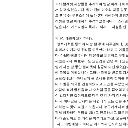
가서 블레셋 사람들을 추격하여 벧갈 아래에 이르
서 알고 있었습니다. 얼마 전에 여호와 궤를 잘
르 꽝”하는 우뢰소리에 놀라 혼비백산하여 도망
레셋을 벧갈 아래까지 추격하였습니다. 이스라엘이
님은 다시 이스라엘의 목자가 되사 그 백성을 
제 2장 에벤에셀의 하나님
영적개혁을 통하여 대승 한 후에 사무엘이 한 것
와께서 여기까지 우리를 도우셨다 하고 그 이름
다. 아브라함도 하나님의 은혜를 체험하고 무엇을
세웠습니다. 여호수아도 요단강을 건넌 후에 요단
엘이 사는 날 동안 블레셋의 침공이 다신 없었습
에 축복을 더하십니다. 그러나 축복을 받고도 감
느브갓네살이 하나님의 큰 권세를 받아 천하를 
대 바벨론 제국을 건설하였다고 교만을 부렸습니다
사람이 되어 궁전을 떠나 소처럼 풀을 뜯어먹고 
이 있겠지만 결정적으로 다른 것 한 가지 감사하
니다. 하나님은 감사하는 다윗에게 모든 것을 주
사하는 다윗이 되길 기도합니다. 누구에게나 에
께서 방황하던 우리를 UBF로 인도하시고 말씀
다가 졸업하고 한 가정을 이루기도 하고, 오늘까
저도 에벤에셀의 하나님 여기까지 인도하신 하나