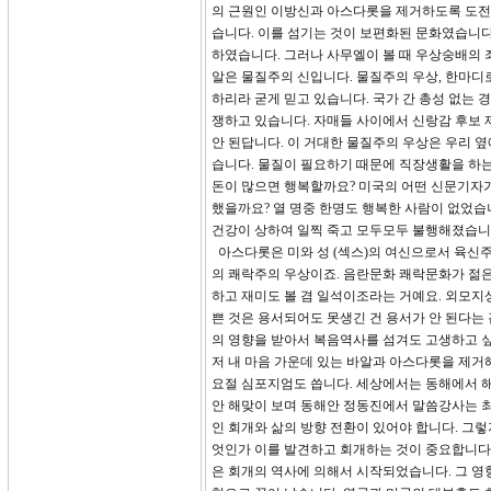
의 근원인 이방신과 아스다롯을 제거하도록 도전
습니다. 이를 섬기는 것이 보편화된 문화였습니다
하였습니다. 그러나 사무엘이 볼 때 우상숭배의 
알은 물질주의 신입니다. 물질주의 우상, 한마디
하리라 굳게 믿고 있습니다. 국가 간 총성 없는 
쟁하고 있습니다. 자매들 사이에서 신랑감 후보 
안 된답니다. 이 거대한 물질주의 우상은 우리 옆
습니다. 물질이 필요하기 때문에 직장생활을 하는
돈이 많으면 행복할까요? 미국의 어떤 신문기자가
했을까요? 열 명중 한명도 행복한 사람이 없었습
건강이 상하여 일찍 죽고 모두모두 불행해졌습니다
아스다롯은 미와 성 (섹스)의 여신으로서 육신주
의 쾌락주의 우상이죠. 음란문화 쾌락문화가 젊
하고 재미도 볼 겸 일석이조라는 거예요. 외모지
쁜 것은 용서되어도 못생긴 건 용서가 안 된다는
의 영향을 받아서 복음역사를 섬겨도 고생하고 싶
저 내 마음 가운데 있는 바알과 아스다롯을 제거
요절 심포지엄도 씁니다. 세상에서는 동해에서 해
안 해맞이 보며 동해안 정동진에서 말씀강사는 최
인 회개와 삶의 방향 전환이 있어야 합니다. 그
엇인가 이를 발견하고 회개하는 것이 중요합니다.
은 회개의 역사에 의해서 시작되었습니다. 그 영