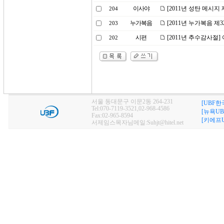
이사야
[2011년 성탄 메시지
204
누가복음
[2011년 누가복음 
203
시편
[2011년 추수감사절
202
서울 동대문구 이문2동 264-231
[UBF한
Tel:070-7119-3521,02-968-4586
[뉴욕UB
Fax:02-965-8594
[키에프U
서제임스목자님메일:Suhjt@hitel.net