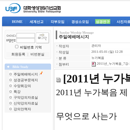
|
HOME
|
세계선교
|
각부모임
|
경성소모임
|
성경연구
|
사진자
Sunday Worship Message
주일예배메시지
ㆍ
작성자
관리자
비밀번호 기억
ㆍ
작성일
2011-05-01 (일) 12:28
회원등록
｜
비번분실
ㆍ
분 류
누가복음
2011년_누가복음_7강-1
ㆍ
첨부#1
Bible Study
주일예배메시지
[2011년 누
성경공부문제지
수양회강의
2011년 누
특강
구약강의자료실
신약강의자료실
강의안책자
무엇으로 사는가