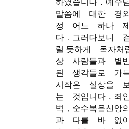
하였습니다．예수
말씀에 대한 경
정 어느 하나 
다．그러다보니 
럴 듯하게 목자처
상 사람들과 별
된 생각들로 가
시작은 실상을 
는 것입니다．죄
벽，순수복음신앙의
과 다를 바 없