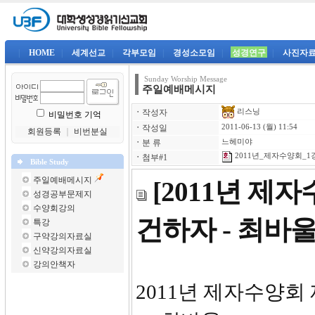
|
HOME
|
세계선교
|
각부모임
|
경성소모임
|
성경연구
|
사진자
Sunday Worship Message
주일예배메시지
리스닝
ㆍ
작성자
비밀번호 기억
ㆍ
작성일
2011-06-13 (월) 11:54
회원등록
｜
비번분실
ㆍ
분 류
느헤미야
2011년_제자수양회_1강
ㆍ
첨부#1
Bible Study
주일예배메시지
[2011년 제
성경공부문제지
수양회강의
건하자 - 최바
특강
구약강의자료실
신약강의자료실
강의안책자
2011년