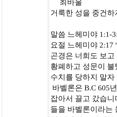
최바울
거룩한 성을 중건하
말씀 느헤미야 1:1-3:
요절 느헤미야 2:1
곤경은 너희도 보고
황폐하고 성문이 불
수치를 당하지 말자 
바벨론은 B.C 60
잡아서 끌고 갔습니다
들을 바벨론이라는 