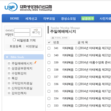
|
HOME
|
세계선교
|
각부모임
|
경성소모임
|
성경연구
|
사진자
Sunday Worship Message
주일예배메시지
비밀번호 기억
번호
글 제 목
회원등록
｜
비번분실
마태복음
[2014년 마태복음 제2
341
마태복음
[2014년 마태복음 제22
340
Bible Study
마태복음
[2014년 여름수양회 준비
339
주일예배메시지
성경공부문제지
마태복음
[2014년 마태복음 제20
338
수양회강의
마태복음
[2014년 마태복음 제19
337
특강
구약강의자료실
마태복음
[2014년 마태복음 제1
336
신약강의자료실
마태복음
[2014년 마태복음 제17
335
강의안책자
마태복음
[2014년 마태복음 제16
334
마태복음
[2014년 마태복음 제15
333