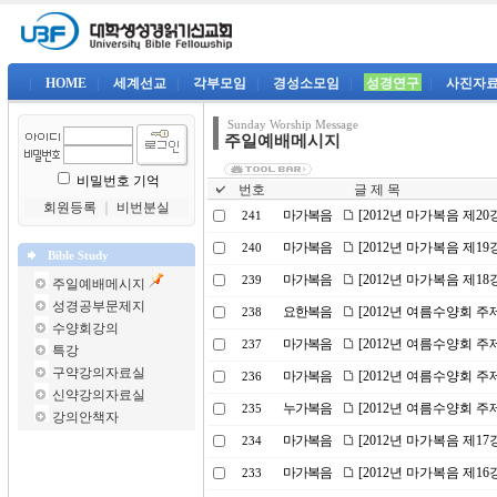
|
HOME
|
세계선교
|
각부모임
|
경성소모임
|
성경연구
|
사진자
Sunday Worship Message
주일예배메시지
비밀번호 기억
번호
글 제 목
회원등록
｜
비번분실
마가복음
[2012년 마가복음 제20
241
마가복음
[2012년 마가복음 제19
240
Bible Study
마가복음
[2012년 마가복음 제1
239
주일예배메시지
성경공부문제지
요한복음
[2012년 여름수양회 주
238
수양회강의
마가복음
[2012년 여름수양회 
237
특강
구약강의자료실
마가복음
[2012년 여름수양회 주
236
신약강의자료실
누가복음
[2012년 여름수양회 주
235
강의안책자
마가복음
[2012년 마가복음 제1
234
마가복음
[2012년 마가복음 제1
233