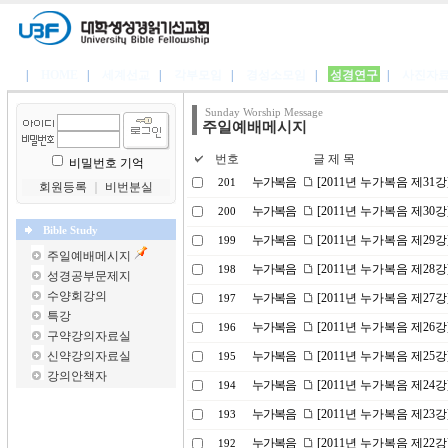
|
HOME
|
세계선교
|
각부모임
|
경성소모임
|
성경연구
|
사진자
Sunday Worship Message
주일예배메시지
번호
글 제 목
비밀번호 기억
누가복음
[2011년 누가복음 제31
201
회원등록
｜
비번분실
누가복음
[2011년 누가복음 제30
200
Bible Study
누가복음
[2011년 누가복음 제2
199
주일예배메시지
누가복음
[2011년 누가복음 제28
198
성경공부문제지
수양회강의
누가복음
[2011년 누가복음 제27
197
특강
누가복음
[2011년 누가복음 제2
196
구약강의자료실
신약강의자료실
누가복음
[2011년 누가복음 제25
195
강의안책자
누가복음
[2011년 누가복음 제24
194
누가복음
[2011년 누가복음 제2
193
누가복음
[2011년 누가복음 제22
192