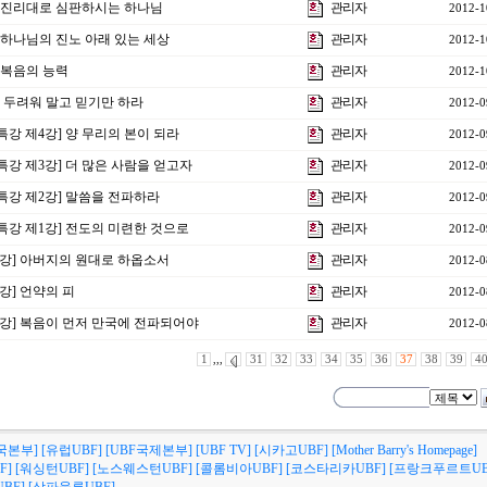
강] 진리대로 심판하시는 하나님
관리자
2012-1
] 하나님의 진노 아래 있는 세상
관리자
2012-1
] 복음의 능력
관리자
2012-1
] 두려워 말고 믿기만 하라
관리자
2012-0
특강 제4강] 양 무리의 본이 되라
관리자
2012-0
특강 제3강] 더 많은 사람을 얻고자
관리자
2012-0
특강 제2강] 말씀을 전파하라
관리자
2012-0
특강 제1강] 전도의 미련한 것으로
관리자
2012-0
23강] 아버지의 원대로 하옵소서
관리자
2012-0
2강] 언약의 피
관리자
2012-0
21강] 복음이 먼저 만국에 전파되어야
관리자
2012-0
1
,,,
31
32
33
34
35
36
37
38
39
4
국본부]
[유럽UBF]
[UBF국제본부]
[UBF TV]
[시카고UBF]
[Mother Barry's Homepage]
F]
[워싱턴UBF]
[노스웨스턴UBF]
[콜롬비아UBF]
[코스타리카UBF]
[프랑크푸르트UB