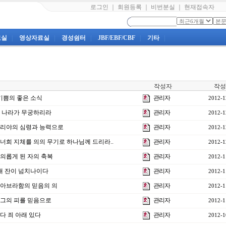
로그인
｜
회원등록
｜
비번분실
｜
현재접속자
료실
|
영상자료실
|
경성쉼터
|
JBF/EBF/CBF
|
기타
|
작성자
작성
 기쁨의 좋은 소식
관리자
2012-1
 그 나라가 무궁하리라
관리자
2012-1
] 엘리야의 심령과 능력으로
관리자
2012-1
] 너희 지체를 의의 무기로 하나님께 드리라..
관리자
2012-1
] 의롭게 된 자의 축복
관리자
2012-1
] 내 잔이 넘치나이다
관리자
2012-1
강] 아브라함의 믿음의 의
관리자
2012-1
] 그의 피를 믿음으로
관리자
2012-1
 다 죄 아래 있다
관리자
2012-1