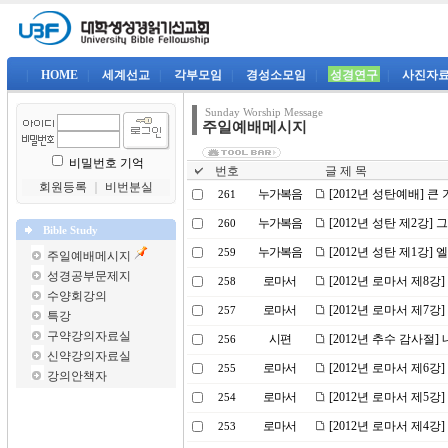
|
HOME
|
세계선교
|
각부모임
|
경성소모임
|
성경연구
|
사진자
Sunday Worship Message
주일예배메시지
비밀번호 기억
번호
글 제 목
회원등록
｜
비번분실
누가복음
[2012년 성탄예배] 큰
261
누가복음
[2012년 성탄 제2강]
260
Bible Study
누가복음
[2012년 성탄 제1강
259
주일예배메시지
성경공부문제지
로마서
[2012년 로마서 제8강
258
수양회강의
로마서
[2012년 로마서 제7강
257
특강
구약강의자료실
시편
[2012년 추수 감사절
256
신약강의자료실
로마서
[2012년 로마서 제6
255
강의안책자
로마서
[2012년 로마서 제5강
254
로마서
[2012년 로마서 제4강]
253