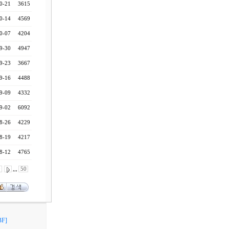
0-21
3615
0-14
4569
0-07
4204
9-30
4947
9-23
3667
9-16
4488
9-09
4332
9-02
6092
8-26
4229
8-19
4217
8-12
4765
0
,,,
50
F]