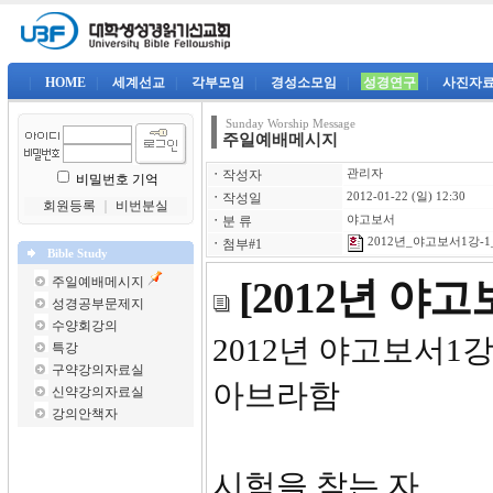
|
HOME
|
세계선교
|
각부모임
|
경성소모임
|
성경연구
|
사진자
Sunday Worship Message
주일예배메시지
ㆍ
작성자
관리자
비밀번호 기억
ㆍ
작성일
2012-01-22 (일) 12:30
회원등록
｜
비번분실
ㆍ
분 류
야고보서
2012년_야고보서1강-1
ㆍ
첨부#1
Bible Study
주일예배메시지
[2012년 야
성경공부문제지
수양회강의
2012
특강
구약강의자료실
아브라함
신약강의자료실
강의안책자
시험을 참는 자