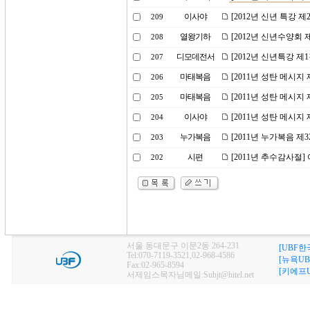
이사야
[2012년 신년 특강 
209
열왕기하
[2012년 신년수양회 
208
디모데전서
[2012년 신년특강 
207
마태복음
[2011년 성탄 메시
206
마태복음
[2011년 성탄 메시
205
이사야
[2011년 성탄 메시지
204
누가복음
[2011년 누가복음 
203
시편
[2011년 추수감사절
202
서울 동대문구 이문2동 264-231
[UBF한
Tel:070-7119-3521,02-968-4586
[뉴욕UB
Fax:02-965-8594
[키에프U
서제임스목자님메일:Suhjt@hitel.net