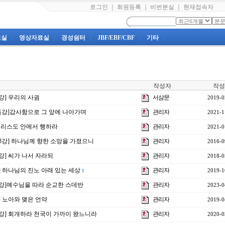
로그인
｜
회원등록
｜
비번분실
｜
현재접속자
료실
|
영상자료실
|
경성쉼터
|
JBF/EBF/CBF
|
기타
|
작성자
작성
1강] 우리의 사귐
서삼문
2019-0
 특강]감사함으로 그 앞에 나아가며
관리자
2021-1
]그리스도 안에서 행하라
관리자
2021-0
23강] 하나님께 향한 소망을 가졌으니
관리자
2016-0
8강] 씨가 나서 자라되
관리자
2018-0
강] 하나님의 진노 아래 있는 세상
관리자
2019-1
1
제7강]예수님을 따라 순교한 스데반
관리자
2023-0
강] 노아와 맺은 언약
관리자
2019-0
제3강] 회개하라 천국이 가까이 왔느니라
관리자
2020-0