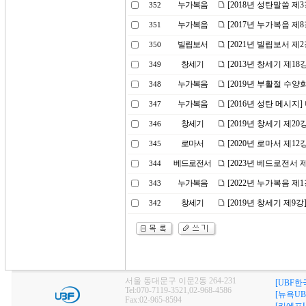
누가복음
[2018년 성탄말씀 
352
누가복음
[2017년 누가복음 제
351
빌립보서
[2021년 빌립보서 
350
창세기
[2013년 창세기 제18
349
누가복음
[2019년 부활절 수양
348
누가복음
[2016년 성탄 메시지
347
창세기
[2019년 창세기 제2
346
로마서
[2020년 로마서 제1
345
베드로전서
[2023년 베드로전서 
344
누가복음
[2022년 누가복음 
343
창세기
[2019년 창세기 제9
342
서울 동대문구 이문2동 264-231
[UBF한
Tel:070-7119-3521,02-968-4586
[뉴욕UB
Fax:02-965-8594