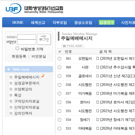
|
HOME
|
세계선교
|
각부모임
|
경성소모임
|
성경연구
|
사진자
Sunday Worship Message
주일예배메시지
비밀번호 기억
번호
글 제 목
회원등록
｜
비번분실
요한일서
[2019년 요한일서 제
361
시편
[2021년 추수감사절
360
Bible Study
골로새서
[2021년 신년 제2강
359
주일예배메시지
성경공부문제지
사도행전
[2016년 사도행전 제
358
수양회강의
마가복음
[2018년 마가복음 제
357
특강
구약강의자료실
로마서
[2019년 로마서 제2
356
신약강의자료실
사도행전
[2023년 사도행전 
355
강의안책자
창세기
[2019년 창세기 제7
354
마태복음
[2020년 마태복음 
353