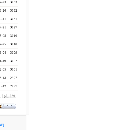
2-23
3033
3-26
3032
9-11
3031
7-21
3027
5-05
3010
2-25
3010
8-04
3009
1-19
3002
2-05
3001
3-13
2997
5-12
2997
0
,,,
50
F]