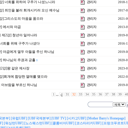
제3강] 너희를 위하여 구주가 나셨느니라
관리자
2018-1
8강] 죄인을 불러 회개시키러 오신 예수님
관리자
2017-0
제2강]그리스도의 마음을 품으라
관리자
2021-0
강] 에서와 야곱
관리자
2013-0
회 제2강] 청년아 일어나라
관리자
2019-0
] 너희를 위해 구주가 나셨다
관리자
2016-1
0강] 야곱에게 열두 아들을 주신 하나님
관리자
2019-0
2강] 하나님의 주권과 긍휼
관리자
2020-0
1
제2강]왕 같은 제사장
관리자
2023-0
제1강]회개에 합당한 열매를 맺으라
관리자
2022-0
강] 아브람을 부르신 하나님
관리자
2019-0
1
,,,
31
32
33
34
35
36
37
38
39
4
국본부]
[유럽UBF]
[UBF국제본부]
[UBF TV]
[시카고UBF]
[Mother Barry's Homepage]
F]
[워싱턴UBF]
[노스웨스턴UBF]
[콜롬비아UBF]
[코스타리카UBF]
[프랑크푸르트UB