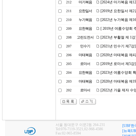
마가복음
[2024년 마가복음 
212
요한일서
[2019년 요한일서 제
211
누가복음
[2022년 누가복음 제
210
요한복음
[ 2019년 여름수양회
209
고린도전서
[2023년 부활절 제 1
208
민수기
[2021년 민수기 제7강
207
마태복음
[2020년 마태복음 제
206
로마서
[2019년 로마서 제5
205
요한복음
[2023년 여름수양회
204
마태복음
[2020년 마태복음 제
203
로마서
[2022년 가을 제자 
202
서울 동대문구 이문2동 264-231
[UBF한
Tel:070-7119-3521,02-968-4586
[뉴욕UB
Fax:02-965-8594