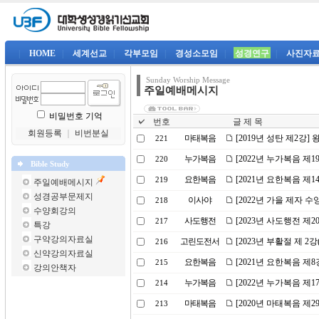
|
HOME
|
세계선교
|
각부모임
|
경성소모임
|
성경연구
|
사진자
Sunday Worship Message
주일예배메시지
비밀번호 기억
번호
글 제 목
회원등록
｜
비번분실
마태복음
[2019년 성탄 제2강
221
누가복음
[2022년 누가복음 제
220
Bible Study
요한복음
[2021년 요한복음 제
219
주일예배메시지
성경공부문제지
이사야
[2022년 가을 제자 
218
수양회강의
사도행전
[2023년 사도행전 제
217
특강
구약강의자료실
고린도전서
[2023년 부활절 제 
216
신약강의자료실
요한복음
[2021년 요한복음 제
215
강의안책자
누가복음
[2022년 누가복음 제
214
마태복음
[2020년 마태복음 제
213