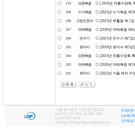
요한복음
[ 2019년 여름수양회
210
누가복음
[2022년 누가복음 제
209
고린도전서
[2023년 부활절 제 1
208
마태복음
[2020년 마태복음 제
207
민수기
[2021년 민수기 제7강
206
로마서
[2019년 로마서 제5
205
요한복음
[2023년 여름수양회
204
마태복음
[2020년 마태복음 제
203
로마서
[2022년 가을 제자 
202
서울 동대문구 이문2동 264-231
[UBF한
Tel:070-7119-3521,02-968-4586
[뉴욕UB
Fax:02-965-8594
[키에프U
서제임스목자님메일:Suhjt@hitel.net