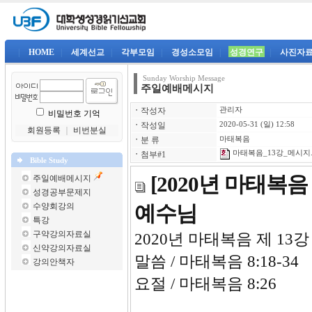
|
HOME
|
세계선교
|
각부모임
|
경성소모임
|
성경연구
|
사진자
Sunday Worship Message
주일예배메시지
ㆍ
작성자
관리자
비밀번호 기억
ㆍ
작성일
2020-05-31 (일) 12:58
회원등록
｜
비번분실
ㆍ
분 류
마태복음
마태복음_13강_메시지.
ㆍ
첨부#1
Bible Study
[2020년 마태복
주일예배메시지
성경공부문제지
수양회강의
예수님
특강
구약강의자료실
2020년 마태복음 제 13강
신약강의자료실
말씀 / 마태복음 8:18-34
강의안책자
요절 / 마태복음 8:26