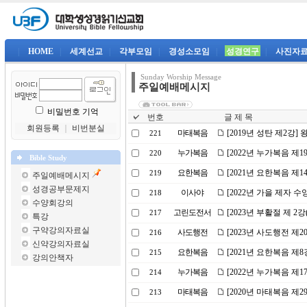
|
HOME
|
세계선교
|
각부모임
|
경성소모임
|
성경연구
|
사진자
Sunday Worship Message
주일예배메시지
비밀번호 기억
번호
글 제 목
회원등록
｜
비번분실
마태복음
[2019년 성탄 제2강
221
누가복음
[2022년 누가복음 제
220
Bible Study
요한복음
[2021년 요한복음 제
219
주일예배메시지
성경공부문제지
이사야
[2022년 가을 제자 
218
수양회강의
고린도전서
[2023년 부활절 제 
217
특강
구약강의자료실
사도행전
[2023년 사도행전 제
216
신약강의자료실
요한복음
[2021년 요한복음 제
215
강의안책자
누가복음
[2022년 누가복음 제
214
마태복음
[2020년 마태복음 제
213