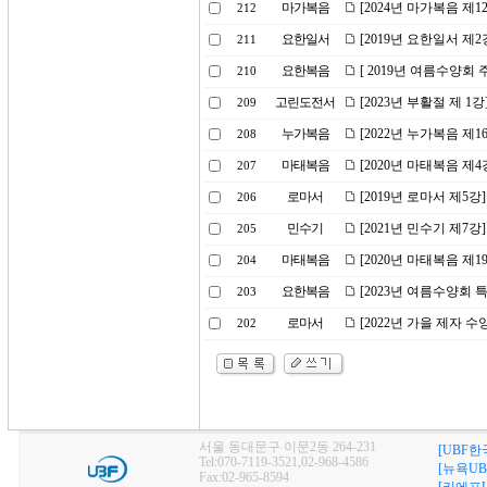
마가복음
[2024년 마가복음 
212
요한일서
[2019년 요한일서 제
211
요한복음
[ 2019년 여름수양회
210
고린도전서
[2023년 부활절 제 1
209
누가복음
[2022년 누가복음 제
208
마태복음
[2020년 마태복음 제
207
로마서
[2019년 로마서 제5
206
민수기
[2021년 민수기 제7강
205
마태복음
[2020년 마태복음 제
204
요한복음
[2023년 여름수양회
203
로마서
[2022년 가을 제자 
202
서울 동대문구 이문2동 264-231
[UBF한
Tel:070-7119-3521,02-968-4586
[뉴욕UB
Fax:02-965-8594