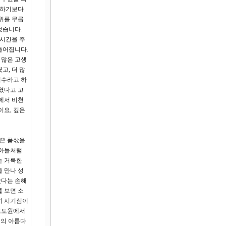
사하기보다
위를 무릅
었습니다.
 시간을 주
들어집니다.
 많은 고생
고, 더 많
괴수라고 하
였다고 고
께서 비천
이요, 깊은
같은 품삯을
 아들처럼
는 거룩한
 만나 성
봤다는 손해
 보면 소
히 시기심이
 포도원에서
생의 아름다