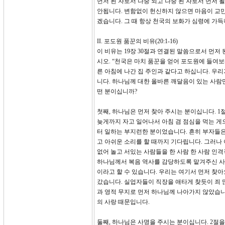
먼저 된 자로서 나중 되고 나중 된 자로서 먼저
안됩니다. 변함없이 헌신하지 않으면 마음이 교만
겠습니다. 그 때 항상 천국의 보화가 심령에 가득
II. 포도원 품꾼의 비유(20:1-16)
이 비유는 19장 30절과 연결된 말씀으로서 먼저 
시오. “천국은 마치 품꾼을 얻어 포도원에 들여
른 아침에 나간 집 주인과 같다고 하십니다. 우
니다. 하나님께 대한 올바른 깨달음이 있는 사람
떤 분이십니까?
첫째, 하나님은 먼저 찾아 주시는 분이십니다. 
늦게까지 자고 일어나서 아침 겸 점심을 먹는 게
터 일하는 부지런한 분이었습니다. 흔히 부자들은
고 아쉬운 소리를 할 때까지 기다립니다. 그러나
없어 놀고 서있는 사람들을 한 사람 한 사람 인
하나님께서 복음 역사를 감당하도록 맡겨주신 사명
이라고 할 수 있습니다. 우리는 여기서 먼저 찾
갔습니다. 실업자들이 직장을 애타게 찾듯이 죄 
과 영적 무지로 먼저 하나님께 나아가지 않았습
의 사랑 때문입니다.
둘째, 하나님은 사명을 주시는 분이십니다. 2절