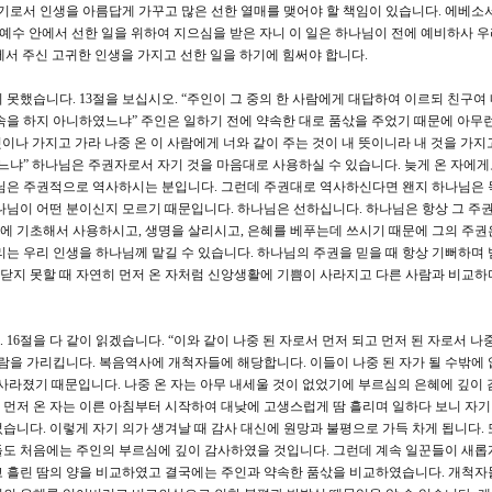
기로서 인생을 아름답게 가꾸고 많은 선한 열매를 맺어야 할 책임이 있습니다. 에베소서 
예수 안에서 선한 일을 위하여 지으심을 받은 자니 이 일은 하나님이 전에 예비하사 우
서 주신 고귀한 인생을 가지고 선한 일을 하기에 힘써야 합니다.
못했습니다. 13절을 보십시오. “주인이 그 중의 한 사람에게 대답하여 이르되 친구여
속을 하지 아니하였느냐” 주인은 일하기 전에 약속한 대로 품삯을 주었기 때문에 아무
 것이나 가지고 가라 나중 온 이 사람에게 너와 같이 주는 것이 내 뜻이니라 내 것을 가지
느냐” 하나님은 주권자로서 자기 것을 마음대로 사용하실 수 있습니다. 늦게 온 자에게
나님은 주권적으로 역사하시는 분입니다. 그런데 주권대로 역사하신다면 왠지 하나님은
나님이 어떤 분이신지 모르기 때문입니다. 하나님은 선하십니다. 하나님은 항상 그 주
 기초해서 사용하시고, 생명을 살리시고, 은혜를 베푸는데 쓰시기 때문에 그의 주권
리는 우리 인생을 하나님께 맡길 수 있습니다. 하나님의 주권을 믿을 때 항상 기뻐하며 
 깨닫지 못할 때 자연히 먼저 온 자처럼 신앙생활에 기쁨이 사라지고 다른 사람과 비교하
16절을 다 같이 읽겠습니다. “이와 같이 나중 된 자로서 먼저 되고 먼저 된 자로서 나
사람을 가리킵니다. 복음역사에 개척자들에 해당합니다. 이들이 나중 된 자가 될 수밖에 
사라졌기 때문입니다. 나중 온 자는 아무 내세울 것이 없었기에 부르심의 은혜에 깊이
먼저 온 자는 이른 아침부터 시작하여 대낮에 고생스럽게 땀 흘리며 일하다 보니 자기
습니다. 이렇게 자기 의가 생겨날 때 감사 대신에 원망과 불평으로 가득 차게 됩니다. 
들도 처음에는 주인의 부르심에 깊이 감사하였을 것입니다. 그런데 계속 일꾼들이 새롭
고 흘린 땀의 양을 비교하였고 결국에는 주인과 약속한 품삯을 비교하였습니다. 개척자