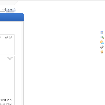
393
통하여 먼저
르심에 깊이