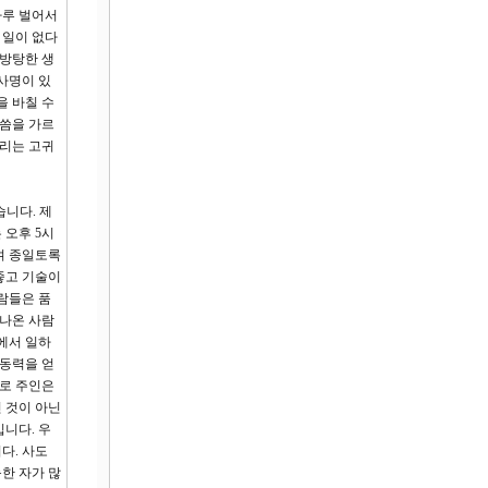
하루 벌어서
 일이 없다
 방탕한 생
사명이 있
을 바칠 수
말씀을 가르
살리는 고귀
습니다. 제
 오후 5시
여 종일토록
좋고 기술이
람들은 품
 나온 사람
에서 일하
노동력을 얻
디로 주인은
 것이 아닌
니다. 우
다. 사도
능한 자가 많