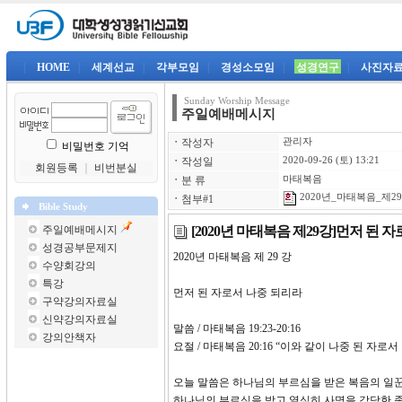
|
HOME
|
세계선교
|
각부모임
|
경성소모임
|
성경연구
|
사진자
Sunday Worship Message
주일예배메시지
ㆍ
작성자
관리자
비밀번호 기억
ㆍ
작성일
2020-09-26 (토) 13:21
회원등록
｜
비번분실
ㆍ
분 류
마태복음
2020년_마태복음_제29강
ㆍ
첨부#1
Bible Study
[2020년 마태복음 제29강]먼저 된 
주일예배메시지
성경공부문제지
2020년 마태복음 제 29 
수양회강의
특강
먼저 된 자로서 나중 되리라
구약강의자료실
신약강의자료실
말씀 / 마태복음 19:23-20:16
강의안책자
요절 / 마태복음 20:16 “이와 같이 나중 된 자로
오늘 말씀은 하나님의 부르심을 받은 복음의 일꾼
하나님의 부르심을 받고 열심히 사명을 감당한 종