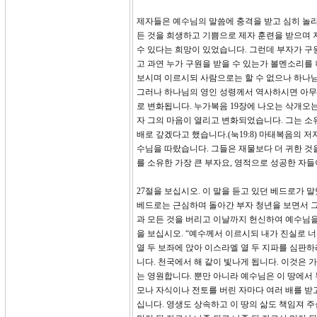
제자들은 예수님의 말씀에 충격을 받고 심히 놀라
든 것을 희생하고 기쁨으로 제자 훈련을 받으며 
수 있다는 희망이 있었습니다. 그런데 부자가 구
고 과연 누가 구원을 받을 수 있는가 볼멘소리를
보시며 이르시되 사람으로는 할 수 없으나 하나님
그러나 하나님의 영인 성령께서 역사하시면 아무
로 변화됩니다. 누가복음 19장에 나오는 삭개오
자 그의 마음이 열리고 변화되었습니다. 그는 소
배로 갚겠다고 했습니다.(눅19:8) 마태복음의 
수님을 따랐습니다. 그들은 재물보다 더 귀한 것
를 소유한 가장 큰 부자요, 영적으로 성공한 자들
27절을 보십시오. 이 말을 듣고 있던 베드로가 
베드로는 근심하며 돌아간 부자 청년을 보면서 그
과 모든 것을 버리고 이날까지 헌신하여 예수님을
을 보십시오. “예수께서 이르시되 내가 진실로 
열 두 보좌에 앉아 이스라엘 열 두 지파를 심판하
니다. 천국에서 해 같이 빛나게 됩니다. 이것은 
는 영원합니다. 뿐만 아니라 예수님은 이 땅에서 
모나 자식이나 전토를 버린 자마다 여러 배를 받
십니다. 영생도 상속하고 이 땅의 삶도 책임져 주