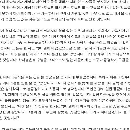
러나 하나님께서 세상의 미련한 것들을 택하사 지혜 있는 자들을 부끄럽게 하려 하시고
시며 하나님께서 세상의 천한 것들과 멸시 받는 것들과 없는 것들을 택하사 있는 것들을
 못하게 하려 하심이라” 우리는 하나님 앞에서 자랑할 것이 아무 것도 없고 내세울 것
게 쓰임 받고 있는 것은 전적으로 하나님의 은혜와 자비로 인한 것입니다.
게 열려 있습니다. 그러나 언제까지나 열려 있는 것은 아닙니다. 오후 6시 마감시간이
절을 보십시오. “저물매 포도원 주인이 청지기에게 이르되 품꾼들을 불러 나중 온 자로부
 청지기에게 나중 온 품꾼들로부터 시작하여 먼저 온 자까지 삯을 주라고 하였습니다. 
었습니다. 그들은 한 시간 밖에 일하지 않았으므로 십분의 일 데나리온만 주어도 됩니다.
니다. 이 삯은 일한 대가라기보다 온전한 은혜였습니다. 이와 같이 우리가 하나님으
암은 것입니다. 하나님은 예수님을 그리스도로 믿는 자들에게는 누구나 공평하게 구원을
게 한 데나리온씩을 주는 것을 본 품꾼들은 큰 기대에 부풀었습니다. 특히나 이른 아침부
열 데나리온을 받을 줄 생각했습니다. 그러나 청지기는 늦게 온 사람들이나 일찍 온 사
것은 경제학적으로 불공평하고 비효율적으로 생각됩니다. 주인은 많이 일한 품꾼에게는
니다. 그래야 품꾼들이 많은 삯을 바라고 열심히 일을 합니다. 일한 만큼 삯을 주어야
때문에 불평불만이 없습니다. 모두에게 똑같이 한 데나리온씩을 주자 이른 아침에 와서 열
 보십시오. “나중 온 이 사람들은 한 시간밖에 일하지 아니하였거늘 그들을 종일 수고
한 것 같습니다. 그들이 옳고 주인이 잘못 된 것 같습니다. 그러나 하나님 편에서 볼 
된 것입니까?
알지 못했습니다. 그들에게 지불된 삯은 노력의 대가가 아니라 은혜로 주어지는 것으로