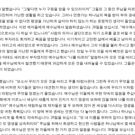
 말했습니다. “그렇다면 누가 구원을 얻을 수 있으리이까” 그들은 그 동안 주님을 따르
자진하여 가난한 생활을 하고 있습니다. 그러나 언젠가는 하나님의 복을 받아 부와 권
원을 받을 수 없다면 평생을 가난하게 살아야 하지 않는가 하는 운명적인 생각이 들었습
 하였습니다. 이런 제자들에게 예수님께서 말씀하셨습니다. 26절을 보십시오. “예수께
으로서는 다 하실 수 있느니라” 사람의 의지나 결단으로는 자기 소유를 결코 버릴 수 
리 부자라도 회개하고 복음을 영접합니다. 이기적이고 교만한 삶에서 베풀고 낮아져 
는 여리고의 세리장으로 부자였습니다. 그러나 예수님께서 그의 이름을 불러 주시고 함
유의 절반을 가난한 자들에게 주겠다고 했습니다. 만일 누구의 것을 속여 빼앗은 일이 
저자 마태도 세리로서 부자였지만 예수님께서 “나를 따르라” 말씀하시자 모든 것을 버리
을 예수님에게서 발견했기 때문에 과감하게 모든 것을 내려놓을 수 있었습니다. 그들은
이 되었습니다.
말했습니다. “보소서 우리가 모든 것을 버리고 주를 따랐사온대 그런즉 우리가 무엇을 
에 비하면 자기들은 얼마나 대견한가 하는 생각이 들었습니다. 동시에 우리가 이처럼
 따랐는데 무엇을 얻겠는가 물었습니다. 예수님은 이들에게 귀한 약속의 말씀을 주십니
너희에게 이르노니 세상이 새롭게 되어 인자가 자기 영광의 보좌에 앉을 때에 나를 따르
리라” 예수님께서 재림하실 때 제자들은 열 두 보좌에 앉아 온 세상을 다스리는 영광을
가장 귀한 축복입니다. 이 땅에 부와 권세는 언젠가는 다 놓아야 합니다. 그러나 하나님
누리게 될 축복도 약속하십니다. 29절을 보십시오. “또 내 이름을 위하여 집이나 형제나
고 또 영생을 상속하리라” 주님을 위해서 희생하고 헌신한 사람들은 하나님께서 몇 배로
십니다. 예수님은 먼저 된 자들에게 한 가지 경고의 말씀을 하십니다. 30절을 보십시오.