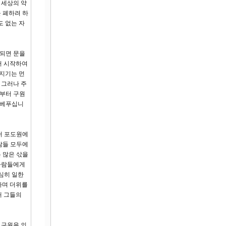
 세상의 약
 폐하려 하
도 없는 자
 되면 문을
터 시작하여
청지기는 먼
 그러나 주
로부터 구원
 베푸십니
터 포도원에
람들 모두에
 많은 삯을
 사람들에게
심히 일한
하며 더위를
때 그들의
 구원을 의