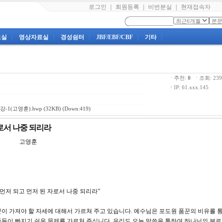
로그인
｜
회원등록
｜
비번분실
｜
현재접속자
료실
|
영상자료실
|
경성쉼터
|
JBF/EBF/CBF
|
기타
|
ㆍ추천:
0
ㆍ조회: 2
ㆍ
IP: 61.xxx.145
-1(고영훈).hwp
(32KB) (Down:419)
자로서 나중 되리라
강 고영훈
서 먼저 되고 먼저 된 자로서 나중 되리라”
이 가져야 할 자세에 대해서 가르쳐 주고 있습니다. 예수님은 포도원 품꾼의 비유를 
들이 빠지기 쉬운 문제를 가르쳐 주십니다. 우리도 오늘 말씀을 통하여 하나님의 부