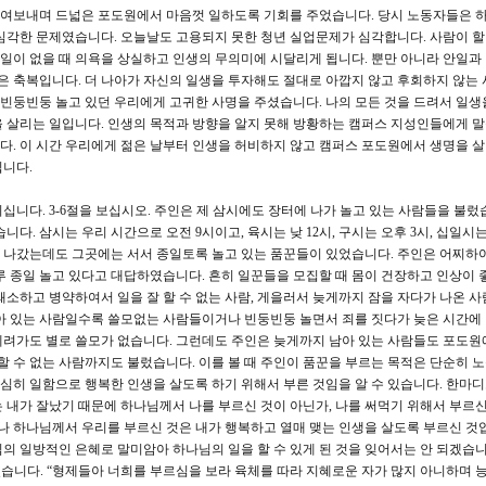
여보내며 드넓은 포도원에서 마음껏 일하도록 기회를 주었습니다. 당시 노동자들은 
심각한 문제였습니다. 오늘날도 고용되지 못한 청년 실업문제가 심각합니다. 사람이 할
 일이 없을 때 의욕을 상실하고 인생의 무의미에 시달리게 됩니다. 뿐만 아니라 안일과
것은 축복입니다. 더 나아가 자신의 일생을 투자해도 절대로 아깝지 않고 후회하지 않는 
 빈둥빈둥 놀고 있던 우리에게 고귀한 사명을 주셨습니다. 나의 모든 것을 드려서 일생
 살리는 일입니다. 인생의 목적과 방향을 알지 못해 방황하는 캠퍼스 지성인들에게 
. 이 시간 우리에게 젊은 날부터 인생을 허비하지 않고 캠퍼스 포도원에서 생명을 
립니다.
니다. 3-6절을 보십시오. 주인은 제 삼시에도 장터에 나가 놀고 있는 사람들을 불렀
다. 삼시는 우리 시간으로 오전 9시이고, 육시는 낮 12시, 구시는 오후 3시, 십일시는
에 나갔는데도 그곳에는 서서 종일토록 놀고 있는 품꾼들이 있었습니다. 주인은 어찌하
루 종일 놀고 있다고 대답하였습니다. 흔히 일꾼들을 모집할 때 몸이 건장하고 인상이 
왜소하고 병약하여서 일을 잘 할 수 없는 사람, 게을러서 늦게까지 잠을 자다가 나온 사
아 있는 사람일수록 쓸모없는 사람들이거나 빈둥빈둥 놀면서 죄를 짓다가 늦은 시간에
데려가도 별로 쓸모가 없습니다. 그런데도 주인은 늦게까지 남아 있는 사람들도 포도원
할 수 없는 사람까지도 불렀습니다. 이를 볼 때 주인이 품꾼을 부르는 목적은 단순히 
열심히 일함으로 행복한 인생을 살도록 하기 위해서 부른 것임을 알 수 있습니다. 한마
 내가 잘났기 때문에 하나님께서 나를 부르신 것이 아닌가, 나를 써먹기 위해서 부르신
러나 하나님께서 우리를 부르신 것은 내가 행복하고 열매 맺는 인생을 살도록 부르신 것입
의 일방적인 은혜로 말미암아 하나님의 일을 할 수 있게 된 것을 잊어서는 안 되겠습니
하였습니다. “형제들아 너희를 부르심을 보라 육체를 따라 지혜로운 자가 많지 아니하며 