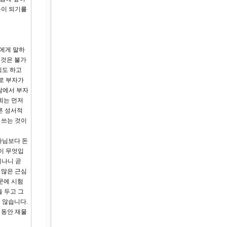
들이 되기를
희에게 말하
 것은 불가
직도 하고
로 부자가
람에서 부자
희는 먼저
른 성서적
 쓰는 것이
나님보다 돈
이 무엇입
지나니 곧
 많은 근심
문에 시험
 두고 그
 않습니다.
 동안 재물