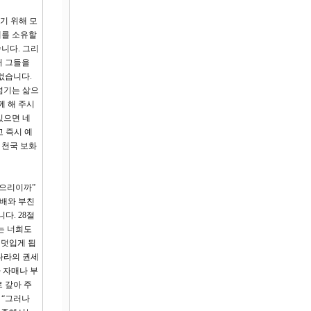
기 위해 모
세를 소유할
니다. 그리
서 그들을
없습니다.
섬기는 삶으
께 해 주시
있으면 네
고 즉시 예
 천국 보화
얻으리이까”
 배와 부친
다. 28절
는 너희도
 덧입게 됩
 나라의 권세
 자매나 부
 갚아 주
 “그러나