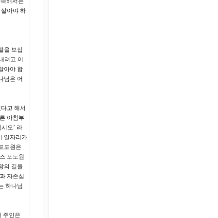
 자족해서는
 살아야 하
1절을 보십
내려고 이
알아야 합
나님은 어
었다고 해서
이른 아침부
시오’ 라
서 일자리가
 포도원은
퍼스 포도원
망의 길을
만과 자존심
는 하나님
원 주인은