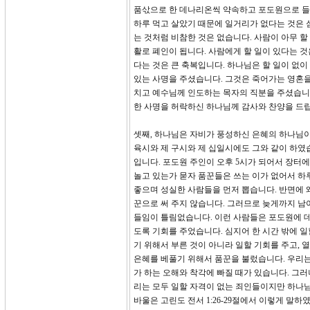
품삯으로 한 데나리온씩 약속하고 포도원으로 들
하루 먹고 살았기 때문에 일거리가 없다는 것은 
는 것처럼 비참한 것은 없습니다. 사람이 아무 할
활로 폐인이 됩니다. 사람에게 할 일이 있다는 
다는 것은 큰 축복입니다. 하나님은 할 일이 없이
있는 사명을 주셨습니다. 그것은 죽어가는 영혼을
치고 예수님께 인도하는 목자의 직분을 주셨습니다
한 사명을 허락하신 하나님께 감사와 찬양을 드
셋째, 하나님은 자비가 풍성하신 은혜의 하나님이십
육시와 제 구시와 제 십일시에도 그와 같이 하였습니
입니다. 포도원 주인이 오후 5시가 되어서 장터
놀고 있는가 묻자 품꾼들은 쓰는 이가 없어서 하
좋으며 성실한 사람들을 먼저 뽑습니다. 반면에 
꾼으로 써 주지 않습니다. 그러므로 늦게까지 남
들임이 틀림없습니다. 이런 사람들은 포도원에 
도록 기회를 주었습니다. 심지어 한 시간 밖에 일
기 위해서 부른 것이 아니라 일할 기회를 주고, 
은혜를 베풀기 위해서 품꾼을 불렀습니다. 우리는
가 하는 오해와 착각에 빠질 때가 있습니다. 그
리는 모두 일할 자격이 없는 죄인들이지만 하나님
바울은 고린도 전서 1:26-29절에서 이렇게 말