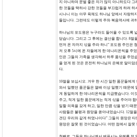
지 아니하며 문벌 좋은 자가 많지 아니하도다 그
한 것들을 택하사 강한 것들을 부끄럽게 하려 하
시나니 이는 아무 육체도 하나님 앞에서 자랑하지
들입니다. 그런데도 이렇게 주와 복음역사에 귀하
하나님의 포도원은 누구라도 들어올 수 있도록 넓
닫습니다. 그리고 그 후에는 결산을 합니다. 8
먼저 온 자까지 삯을 주라 하니” 포도원 주인은
저 오후 5시에 온 자들에게 한 데나리온씩을 주
인은 그들의 가족을 생각해서 하루 품삯을 주었습
을 얻게 된 것은 온전히 하나님의 은혜로 말미
다.
10절을 보십시오. 겨우 한 시간 일한 품꾼들에
와서 일했던 품꾼들은 열배 이상 일했기 때문에 
게 동일하게 한 데나리온씩을 지급했습니다. 이
주고, 적게 일한 품꾼에게는 적게 삯을 주어야 합
일할 의욕을 갖게 하고, 일한 만큼 삯을 받기 
사람들은 불평과 원망을 쏟아내었습니다. 12절을
견딘 우리와 같게 하였나이다” 그들의 원망은 타당
원망은 잘못 된 것이었습니다. 어떤 점에서 잘못 
첫째로, 그들은 하나님께서 베푸시는 은혜를 잘 