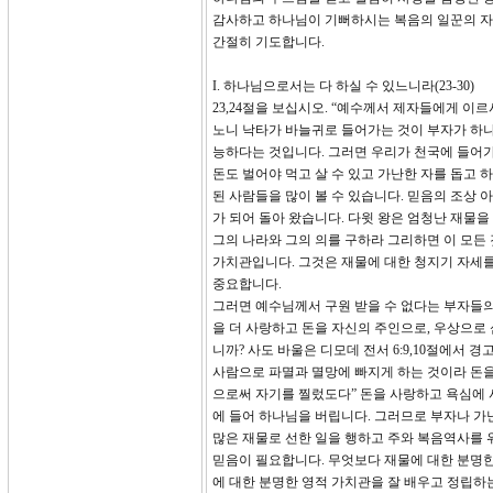
감사하고 하나님이 기뻐하시는 복음의 일꾼의 자
간절히 기도합니다.
I. 하나님으로서는 다 하실 수 있느니라(23-30)
23,24절을 보십시오. “예수께서 제자들에게 
노니 낙타가 바늘귀로 들어가는 것이 부자가 하나
능하다는 것입니다. 그러면 우리가 천국에 들어가
돈도 벌어야 먹고 살 수 있고 가난한 자를 돕고
된 사람들을 많이 볼 수 있습니다. 믿음의 조상
가 되어 돌아 왔습니다. 다윗 왕은 엄청난 재물
그의 나라와 그의 의를 구하라 그리하면 이 모든 
가치관입니다. 그것은 재물에 대한 청지기 자세를
중요합니다.
그러면 예수님께서 구원 받을 수 없다는 부자들의
을 더 사랑하고 돈을 자신의 주인으로, 우상으로
니까? 사도 바울은 디모데 전서 6:9,10절에서
사람으로 파멸과 멸망에 빠지게 하는 것이라 돈을
으로써 자기를 찔렀도다” 돈을 사랑하고 욕심에 
에 들어 하나님을 버립니다. 그러므로 부자나 가
많은 재물로 선한 일을 행하고 주와 복음역사를 
믿음이 필요합니다. 무엇보다 재물에 대한 분명한
에 대한 분명한 영적 가치관을 잘 배우고 정립하