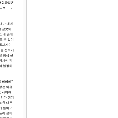
2:10절은
리로 그 가
 내가 네게
런 잘못이
고 내 뜻대
도 똑 같이
 독재자인
권을 선하게
은 항상 선
범사에 감
며 불평하
중 되리라”
없는 이유
 감사하여
 의가 생겨
또한 다른
게 들어오
들이 끝까