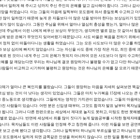
에서 일하게 해 주시고 삯까지 주신 주인의 은혜를 알고 감사해야 합니다. 그러나 감
원망을 하였습니다. 이는 그들의 마음에 일찍부터 포도원에 와서 종일토록 수고하고 더
한 많이 일하였기 때문에 늦게 온 자들보다 더 많은 삯을 받아야 한다는 보상심리가 있
때가 많이 있습니다. 그동안 주님을 위해서 얼마나 열심히 충성을 했는가, 얼마나 많은
런데 주님께서 이런 나에게 베푸신 보상이 무엇인가, 생각하면 별로 없는 것 같아서 힘
님께 받은 은혜가 무엇인지 잊어버렸기 때문입니다. 사도 바울은 복음을 전하기 위해서
 정처 없이 떠돌아다니는 생활을 하였습니다. 그는 모든 사도보다 더 많은 수고를 하였
 보상 심리에 빠지지 않았습니다. 그는 자신을 사도 중에 가장 작은 자요, 죄인 중에 
은혜로 된 것이니 내게 주신 그의 은혜가 헛되지 아니하여 모든 사도보다 더 많이 수고하
은혜를 잘 깨닫는다면 우리는 하나님께 결코 원망하거나 불평할 수가 없고 다만 하나님
사람들이 비교하고 시기하며 불평하고 원망하는 것은 하나님의 은혜를 잘 모르기 때문
자체가 얼마나 큰 복인지를 몰랐습니다. 그들이 원망하는 마음을 자세히 살펴보면 똑
르심 받는 것이 더 낫다는 생각이 있었습니다. 그들은 마치 누가복음 15장에 나오는 큰
고 중노동으로 생각했습니다. 그들에게는 영적인 가치관이 없었습니다. 그들의 마음에
가진 사람들이 있습니다. 어떤 분은 신입생 때부터, 그것도 합격자 발표 날부터 목자님을
 됩니다. 그러나 다른 한편으로는 세상에서 제대로 놀지도 못하고, 미팅도 한번 못해
이 별로 없습니다. 반면에 세상에서 죄를 많이 짓다가 늦게 말씀공부를 시작한 형제자매를
습니다. 목자님들도 이런 사람들을 인정해 주고 칭찬해 줍니다. 이런 자들을 보면 공연
못 보고 손해 봤다고 생각합니다. 그러나 일찍부터 하나님의 부르심을 받고 하나님의
 포도원에서 일하게 되면 금쪽같은 인생을 허비하지 않습니다. 선한 일을 통해서 인