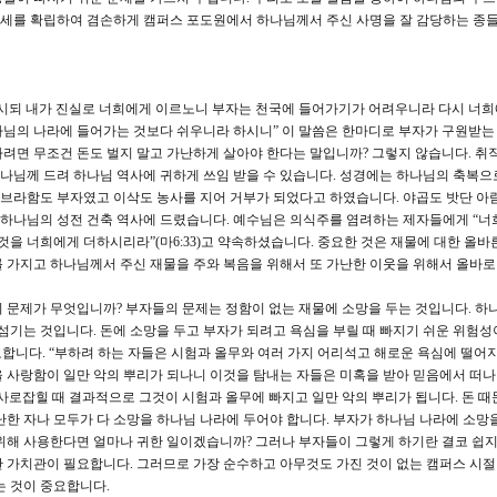
세를 확립하여 겸손하게 캠퍼스 포도원에서 하나님께서 주신 사명을 잘 감당하는 종
이르시되 내가 진실로 너희에게 이르노니 부자는 천국에 들어가기가 어려우니라 다시 너
님의 나라에 들어가는 것보다 쉬우니라 하시니” 이 말씀은 한마디로 부자가 구원받는
려면 무조건 돈도 벌지 말고 가난하게 살아야 한다는 말입니까? 그렇지 않습니다. 취
 하나님께 드려 하나님 역사에 귀하게 쓰임 받을 수 있습니다. 성경에는 하나님의 축복으
 아브라함도 부자였고 이삭도 농사를 지어 거부가 되었다고 하였습니다. 야곱도 밧단 아
을 하나님의 성전 건축 역사에 드렸습니다. 예수님은 의식주를 염려하는 제자들에게 “너
것을 너희에게 더하시리라”(마6:33)고 약속하셨습니다. 중요한 것은 재물에 대한 올바
 가지고 하나님께서 주신 재물을 주와 복음을 위해서 또 가난한 이웃을 위해서 올바로
 문제가 무엇입니까? 부자들의 문제는 정함이 없는 재물에 소망을 두는 것입니다. 하
 섬기는 것입니다. 돈에 소망을 두고 부자가 되려고 욕심을 부릴 때 빠지기 쉬운 위험성
 경고합니다. “부하려 하는 자들은 시험과 올무와 여러 가지 어리석고 해로운 욕심에 떨어
 사랑함이 일만 악의 뿌리가 되나니 이것을 탐내는 자들은 미혹을 받아 믿음에서 떠나
사로잡힐 때 결과적으로 그것이 시험과 올무에 빠지고 일만 악의 뿌리가 됩니다. 돈 때
난한 자나 모두가 다 소망을 하나님 나라에 두어야 합니다. 부자가 하나님 나라에 소망을
위해 사용한다면 얼마나 귀한 일이겠습니까? 그러나 부자들이 그렇게 하기란 결코 쉽지
 가치관이 필요합니다. 그러므로 가장 순수하고 아무것도 가진 것이 없는 캠퍼스 시절
는 것이 중요합니다.