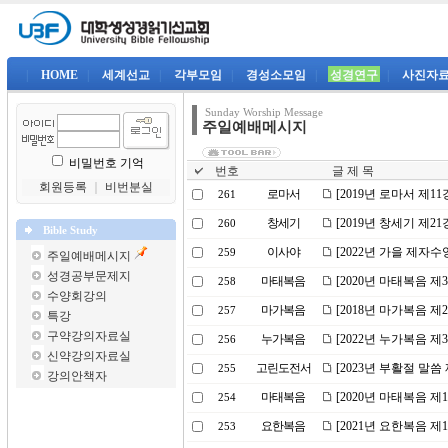
|
HOME
|
세계선교
|
각부모임
|
경성소모임
|
성경연구
|
사진자
Sunday Worship Message
주일예배메시지
비밀번호 기억
번호
글 제 목
회원등록
｜
비번분실
로마서
[2019년 로마서 제
261
창세기
[2019년 창세기 제
260
Bible Study
이사야
[2022년 가을 제자
259
주일예배메시지
성경공부문제지
마태복음
[2020년 마태복음 
258
수양회강의
마가복음
[2018년 마가복음 
257
특강
구약강의자료실
누가복음
[2022년 누가복음 
256
신약강의자료실
고린도전서
[2023년 부활절 말씀
255
강의안책자
마태복음
[2020년 마태복음 
254
요한복음
[2021년 요한복음 제
253