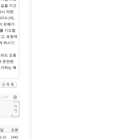
 길을 가고
다시 악한
아다니며,
이 은혜가
기를 기도합
고, 초청역
게 하시기
더라도 요동
며 온전한
증거하는 복
3500
일
조회
2-22
2442