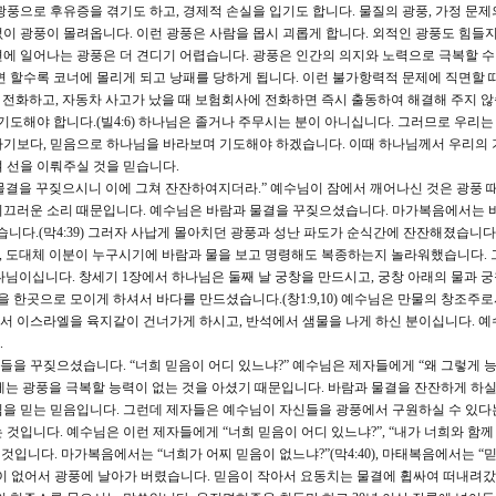
광풍으로 후유증을 겪기도 하고, 경제적 손실을 입기도 합니다. 물질의 광풍, 가정 문제의
 없이 광풍이 몰려옵니다. 이런 광풍은 사람을 몹시 괴롭게 합니다. 외적인 광풍도 힘들
에 일어나는 광풍은 더 견디기 어렵습니다. 광풍은 인간의 의지와 노력으로 극복할 수
면 할수록 코너에 몰리게 되고 낭패를 당하게 됩니다. 이런 불가항력적 문제에 직면할 
에 전화하고, 자동차 사고가 났을 때 보험회사에 전화하면 즉시 출동하여 해결해 주지 않
기도해야 합니다.(빌4:6) 하나님은 졸거나 주무시는 분이 아니십니다. 그러므로 우리는
하기보다, 믿음으로 하나님을 바라보며 기도해야 하겠습니다. 이때 하나님께서 우리의 
 선을 이뤄주실 것을 믿습니다.
과 물결을 꾸짖으시니 이에 그쳐 잔잔하여지더라.” 예수님이 잠에서 깨어나신 것은 광풍 
시끄러운 소리 때문입니다. 예수님은 바람과 물결을 꾸짖으셨습니다. 마가복음에서는 
니다.(막4:39) 그러자 사납게 몰아치던 광풍과 성난 파도가 순식간에 잔잔해졌습니다
은, 도대체 이분이 누구시기에 바람과 물을 보고 명령해도 복종하는지 놀라워했습니다. 
님이십니다. 창세기 1장에서 하나님은 둘째 날 궁창을 만드시고, 궁창 아래의 물과 궁
을 한곳으로 모이게 하셔서 바다를 만드셨습니다.(창1:9,10) 예수님은 만물의 창조주로
서 이스라엘을 육지같이 건너가게 하시고, 반석에서 샘물을 나게 하신 분이십니다. 예
.
을 꾸짖으셨습니다. “너희 믿음이 어디 있느냐?” 예수님은 제자들에게 “왜 그렇게 
는 광풍을 극복할 능력이 없는 것을 아셨기 때문입니다. 바람과 물결을 잔잔하게 하실
님을 믿는 믿음입니다. 그런데 제자들은 예수님이 자신들을 광풍에서 구원하실 수 있다
것입니다. 예수님은 이런 제자들에게 “너희 믿음이 어디 있느냐?”, “내가 너희와 함
것입니다. 마가복음에서는 “너희가 어찌 믿음이 없느냐?”(막4:40), 마태복음에서는 “
믿음이 없어서 광풍에 날아가 버렸습니다. 믿음이 작아서 요동치는 물결에 휩싸여 떠내려