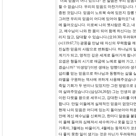
“너희 믿음이 어디 있느냐?”는 말씀은 우리 믿
할 수 없습니다. 우리의 믿음도 마찬가지입니다.
종된 것입니다. 믿음이 노트북 속에 있든지 장롱 
그러면 우리의 믿음이 어디에 있어야 할까요? 내
에 들어오십니다. 이로써 나의 옛사람은 죽고, 내
고, 예수님이 나와 한 몸이 되어 함께 하신다는 것
리지 않고, 담대할 수 있습니다.(요16:30) 두
(시119:67,71) 광풍을 만날 때 자신의 무력
진실한 믿음의 사람으로 변화됩니다. 하나님의 말
계기가 되고, 영적인 깊은 세계로 들어가게 됩니다
요셉은 형들의 시기로 애굽에 노예로 팔려 가고,
겠습니까? ‘이생망’(이번 생애는 망했다)이라 
섭리를 믿는 믿음으로 하나님과 동행하는 삶을 살
라엘을 구원하는 역사에 귀하게 사용해주셨습니다.
죽일 기회가 두 번이나 있었지만 그런 방법으로 
며 살려주었습니다.(삼상24,26장) 그는 인생의
이런 다윗을 왕으로 세우시고, 강대한 나라를 이
합니다. 만일 이들에게 실제적인 믿음이 없었다
현재 나의 믿음은 어디에 있는지 돌아보아야 하겠
안에 계신 예수님을 신뢰하고, 한마디 말씀을 붙
이 올해 들어와 심해져서 세수하거나 옷을 입고 
가족이, 3월에는 바울이가, 4월에는 동역자가 
다 좋지 못한 일이 생기는 것은 아닌가 두려워하