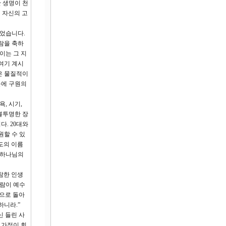
 생명이 천
 자신의 고
들었습니다.
람을 축하
이는 그 지
 여기 계시
은 물질적이
문에 구원의
, 시기,
 불투명한 장
. 20대와
원할 수 있
도의 이름
 하나님의
비참한 인생
사람이 예수
집으로 돌아
하니라.”
신 들린 사
 가정이 회