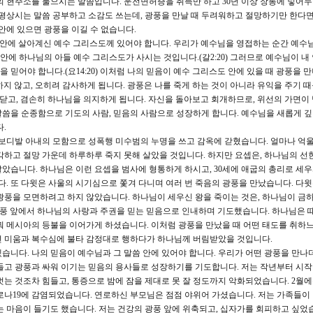
음의 현주소를 물으시는 말씀입니다. 운전면허증을 취득만 하고 30년 이상 장롱에 넣어
 평상시는 말씀 공부하고 소감도 쓰는데, 광풍을 만날 때 두려워하고 절망하기만 한다면
안에 있으면 광풍을 이길 수 없습니다.
 안에 살아계신 예수 그리스도께 있어야 합니다. 우리가 예수님을 영접하는 순간 예수님
 안에 하나님의 아들 예수 그리스도가 사시는 것입니다.(갈2:20) 그러므로 예수님이 내
을 믿어야 합니다.(요14:20) 이처럼 나의 믿음이 예수 그리스도 안에 있을 때 광풍을 
려워하지 않고, 오히려 감사하게 됩니다. 광풍은 나를 죽게 하는 것이 아니라 유익을 주기 
함을 깨닫고, 겸손히 하나님을 의지하게 됩니다. 자신을 돌아보고 회개하므로, 위선의 가면이
씀을 순종함으로 기도의 사람, 믿음의 사람으로 성장하게 합니다. 예수님을 새롭게 
.
 보디발 아내의 모함으로 성폭행 미수범의 누명을 쓰고 감옥에 갇혔습니다. 얼마나 억
생각하고 절망 가운데 하루하루 죽지 못해 살았을 것입니다. 하지만 요셉은, 하나님의 선
았습니다. 하나님은 이런 요셉을 범사에 형통하게 하시고, 30세에 애굽의 총리로 세
 또 다윗은 사울의 시기심으로 쫓겨 다니며 여러 번 죽음의 광풍을 만났습니다. 다
광풍을 모면하려고 하지 않았습니다. 하나님이 세우신 왕을 죽이는 것은, 하나님이 금
 광풍 앞에서 하나님의 사랑과 주권을 믿는 믿음으로 인내하며 기도했습니다. 하나님은 
뤄 메시아의 등불을 이어가게 하셨습니다. 이처럼 광풍을 만났을 때 어떤 태도를 취하
면 미움과 복수심에 불타 감정대로 행하다가 하나님께 버림받았을 것입니다.
습니다. 나의 믿음이 예수님과 그 말씀 안에 있어야 합니다. 우리가 어떤 광풍을 만나
들고 광풍과 싸워 이기는 믿음의 용사들로 성장하기를 기도합니다. 저는 작년부터 시
벗는 것조차 힘들고, 통증으로 밤에 잠을 제대로 못 잘 정도까지 악화되었습니다. 2월
코로나19에 감염되었습니다. 연로하신 부모님은 점점 야위어 가셨습니다. 저는 가족들이
는 마음이 들기도 했습니다. 저는 건강의 광풍 앞에 위축되고, 십자가를 회피하고 싶었습