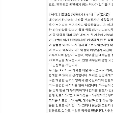
므로, 잔잔하고 온전하게 되는 역사가 있기를 기
Ⅰ. 바람과 물결을 잔잔하게 하신 예수님(22~25)
예수님이 하나님의 나라를 선포하시며 복음을 전하
호수 저편으로 건너가자고 말씀하셨습니다. 제자
한 바닷바람을 맞으며 물결 위를 배가 미끄러지듯이
너 곧 닻줄을 끌러 깊은 데로 저 한 가운데 가보
아, 그런데 이게 웬일입니까? 예상치 못한 큰 
여 광풍을 이겨내고자 필사적으로 노력했지만 속
여 우리가 죽겠나이다.” 이들이 예수님께 자신의
어부로서의 짬밥이 있는데, 목수 출신 예수님을 
야 예수님을 찾았습니다. 만일 예수님이 광풍 가
고 간청했을 것입니다.
우리는 여기서 두 가지를 배울 수 있습니다. 첫
항해할 수 있다고 생각합니다. 하지만 망망대해와
나면 해결할 능력이 없어서 결국 난파되어 방황
떠나 분명한 목적지를 향해 나갑니다. 하나님이 
을 굳게 믿을 때 두려워하거나 염려할 필요가 없
함께 있으리라.”고 약속하셨습니다.(마28:20)
되기를 기도합니다. 둘째, 예수님과 함께 하는 
풀릴 것으로 생각합니다. 그러나 현실은 그렇지 
믿음으로 살아도 수많은 광풍을 만납니다. 사랑하