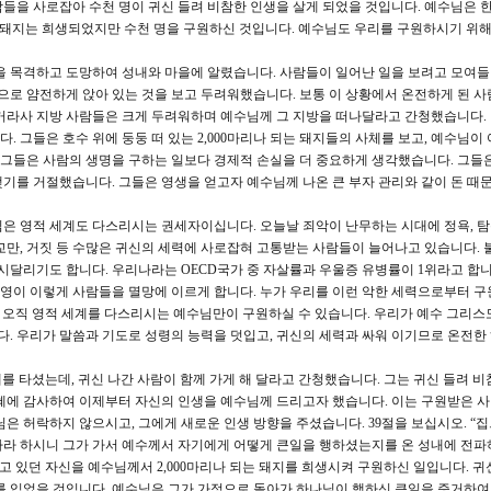
들을 사로잡아 수천 명이 귀신 들려 비참한 인생을 살게 되었을 것입니다. 예수님은 한
비록 돼지는 희생되었지만 수천 명을 구원하신 것입니다. 예수님도 우리를 구원하시기 위해
건을 목격하고 도망하여 성내와 마을에 알렸습니다. 사람들이 일어난 일을 보려고 모여
신으로 얌전하게 앉아 있는 것을 보고 두려워했습니다. 보통 이 상황에서 온전하게 된 사
거라사 지방 사람들은 크게 두려워하며 예수님께 그 지방을 떠나달라고 간청했습니다. 
 그들은 호수 위에 둥둥 떠 있는 2,000마리나 되는 돼지들의 사체를 보고, 예수님이
. 그들은 사람의 생명을 구하는 일보다 경제적 손실을 더 중요하게 생각했습니다. 그들
기를 거절했습니다. 그들은 영생을 얻고자 예수님께 나온 큰 부자 관리와 같이 돈 때
은 영적 세계도 다스리시는 권세자이십니다. 오늘날 죄악이 난무하는 시대에 정욕, 탐욕
등감, 교만, 거짓 등 수많은 귀신의 세력에 사로잡혀 고통받는 사람들이 늘어나고 있습니다.
시달리기도 합니다. 우리나라는 OECD국가 중 자살률과 우울증 유병률이 1위라고 합니다
 영이 이렇게 사람들을 멸망에 이르게 합니다. 누가 우리를 이런 악한 세력으로부터 구
. 오직 영적 세계를 다스리시는 예수님만이 구원하실 수 있습니다. 우리가 예수 그리스
니다. 우리가 말씀과 기도로 성령의 능력을 덧입고, 귀신의 세력과 싸워 이기므로 온전한
 배를 타셨는데, 귀신 나간 사람이 함께 가게 해 달라고 간청했습니다. 그는 귀신 들려 
혜에 감사하여 이제부터 자신의 인생을 예수님께 드리고자 했습니다. 이는 구원받은 
은 허락하지 않으시고, 그에게 새로운 인생 방향을 주셨습니다. 39절을 보십시오. “
라 하시니 그가 가서 예수께서 자기에게 어떻게 큰일을 행하셨는지를 온 성내에 전파
고 있던 자신을 예수님께서 2,000마리나 되는 돼지를 희생시켜 구원하신 일입니다. 귀
를 입었을 것입니다. 예수님은 그가 가정으로 돌아가 하나님이 행하신 큰일을 증거하여