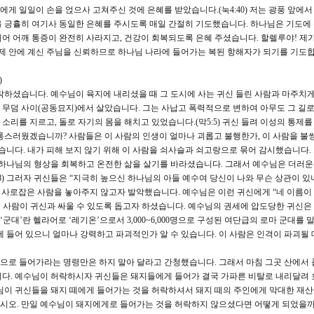
 일일이 손을 얹으사 고쳐주신 것에 은혜를 받았습니다.(눅4:40) 저는 광풍 앞에서
을 긍휼히 여기사 동일한 은혜를 주시도록 매일 간절히 기도했습니다. 하나님은 기도에
어 어깨 통증이 완전히 사라지고, 건강이 회복되도록 은혜 주셨습니다. 할렐루야! 제가
 제 안에 계신 주님을 신뢰하므로 하나님 나라에 들어가는 복된 항해자가 되기를 기도
)
착하셨습니다. 예수님이 육지에 내리셨을 때 그 도시에 사는 귀신 들린 사람과 마주치
와 무덤 사이(공동묘지)에서 살았습니다. 그는 사납고 폭력적으로 변하여 아무도 그 길로
리를 지르고, 돌로 자기의 몸을 해치고 있었습니다.(막5:5) 귀신 들려 이성의 통제를
통스러웠겠습니까? 사람들은 이 사람의 인생이 얼마나 괴롭고 불행한가, 이 사람을 불
습니다. 내가 피해 보지 않기 위해 이 사람을 쇠사슬과 쇠고랑으로 묶어 감시했습니다.
 하나님의 형상을 회복하고 온전한 삶을 살기를 바라셨습니다. 그래서 예수님은 더러
8) 그러자 귀신들은 “지극히 높으신 하나님의 아들 예수여 당신이 나와 무슨 상관이 있
며 사로잡은 사람을 놓아주지 않고자 발악했습니다. 예수님은 이런 귀신에게 “네 이름이
이 사람이 귀신과 싸울 수 있도록 돕고자 하셨습니다. 예수님의 권세에 압도당한 귀신은
‘군대’란 헬라어로 ‘레기온’으로서 3,000~6,000명으로 구성된 여단급의 로마 군대를 
에 들어 있으니 얼마나 강력하고 파괴적인가 알 수 있습니다. 이 사람은 인격이 파괴될 
으로 들어가라는 명령만은 하지 말아 달라고 간청했습니다. 그래서 마침 그곳 산에서 
니다. 예수님이 허락하시자 귀신들은 돼지들에게 들어가 결국 가파른 비탈로 내리달려 
님이 귀신들을 돼지 떼에게 들어가는 것을 허락하셔서 돼지 떼의 주인에게 막대한 재
시오. 만일 예수님이 돼지에게로 들어가는 것을 허락하지 않으셨다면 어떻게 되었을까