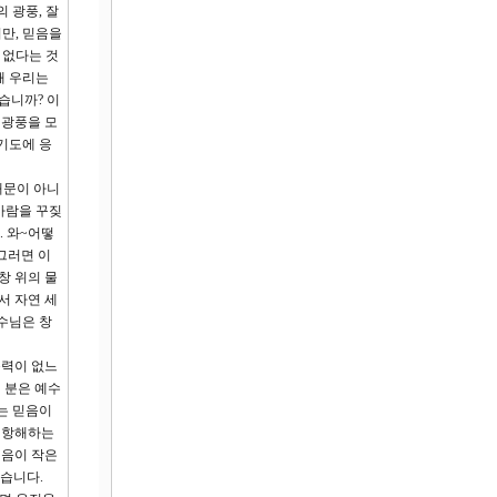
 광풍, 잘
지만, 믿음을
 없다는 것
때 우리는
습니까? 이
 광풍을 모
기도에 응
때문이 아니
바람을 꾸짖
. 와~어떻
그러면 이
창 위의 물
서 자연 세
수님은 창
능력이 없느
 분은 예수
는 믿음이
께 항해하는
믿음이 작은
갔습니다.