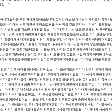
도합니다.
시자 놀라운 구원 역사가 일어났습니다. 그러던 어느 날 예수님이 제자들과 함께 배
들은 바다에서 낚은 자연산 우럭으로 회를 떠서 먹을 것을 생각하니 기분이 업되었습니
 가볍게 노를 저으면서 떼창을 했습니다. ‘내 주 하나님 넓고 큰 은혜는 저 큰 바다보
라.’ 예수님은 시원한 바람과 제자들의 은혜로운 떼창을 들으며 스르르 잠이 드셨습니다.
광풍이 휘몰아쳐서 배가 침몰할 지경이 되었습니다. 바다에서 잔뼈가 굵은 베테랑 어부들
수무책이었습니다. 다급해진 제자들은 사색이 되어 예수님을 깨우며 부르짖었습니다. 
 형편을 아뢴 것은 기도라고 할 수 있습니다. 하지만 그들은 처음부터 예수님을 찾지 
찾는 것은 자존심이 상한다고 생각했는지 모릅니다. 그들은 버틸 때까지 버티면서 녹초
운데서 자기들을 구원할 능력이 있다고 믿었다면 ‘주님! 믿습니다. 제발 우리를 구원해 
째, 인생 여정은 바다를 항해하는 것과 같습니다. 불신자들은 자기가 인생의 선장이 되어
 같은 세상에서 참된 목적지를 몰라 두려움과 염려에 시달립니다. 예상치 못한 인생의
하다가 물거품과 같이 사라지는 허무한 인생으로 끝납니다. 반면 그리스도인의 항해는 
선장이 되어주셔서 최종 목적지인 하나님 나라까지 안전하게 인도해 주십니다. 우리가
습니다(사41:10) 예수님은 승천하시면서 제자들에게 “볼지어다 내가 세상 끝날까지 너
 우리가 이 약속의 말씀을 믿고, 나의 인생을 주님께 맡기므로 목적지까지 안전하게 항해
항해에도 광풍이 일어날 수 있습니다. 사람들은 믿음으로 살면 순풍에 돛단배처럼 일이 
않습니다. 인생을 사는 동안 항상 문제가 생깁니다. 인생은 문제의 연속입니다. 말씀에
는 사람이 불의의 사고나 질병의 광풍으로 세상을 떠나기도 합니다. 자녀가 세상의 