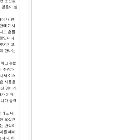
두면 운전을
 믿음이 실
이 내 안
 안에 계시
만나도 흔들
때문입니다.
 벗겨지고,
깊이 만나는
울하고 분했
한 주권과
우셔서 이스
윗은 사울을
하신 것이라
때가 되자
느냐가 중요
더라도 내
작된 오십견
에는 반석이
 아플 때마
니다. 하