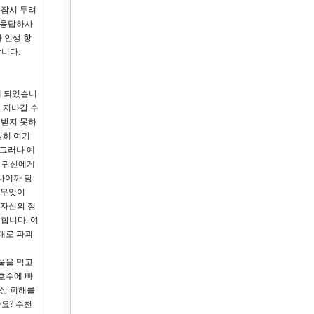
 잠시 두려
 응답하사
 인생 항
합니다.
게 되었습니
 지나갈 수
 받지 못하
쌍히 여기
 그러나 예
운 귀신에게
나이까 당
 무엇이
 자신의 정
말합니다. 여
대로 파괴
풀을 먹고
호수에 빠
산상 피해를
요? 수천