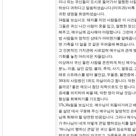
이나 되는 귀신들이 도시로 들어가서 멀쩡한 사람
하보다 귀하다고 말씀하셨습니다.(마16:26) 
귀한 생명을 희생하셨습니다.
34절을 보십시오. 돼지를 치던 사람들은 이 사
그들은 귀신 나간 사람이 옷을 입고, 멀쩡한 정
해주고, 예수님께 감사해야 마땅합니다. 그런데 
방 사람들의 영적인 상태가 어떠한가를 말해줍니다.
면 가축을 다 잃을 것 같은 두려움에 빠졌습니다
고 인본적인 가치관에 사로잡혀 예수님과 관계 맺
기회를 놓친 어리석은 자들입니다.
이상에서 귀신 들린 사람을 온전하게 하신 예수님
분노, 미움, 살인 감정, 불의, 추악, 사기, 열
래로 스트레스를 받아 불안감, 우울증, 불면증에 
30대의 사망원인 1위도 자살이라고 합니다. 악한
을까요? 좋은 제도나 첨단 의학으로도 안 됩니다
권세를 의지하여 싸울 때, 악한 영이 떠날 것입
형상을 회복하기를 기도합니다.
37b,38a절을 보십시오. 예수님이 되돌아가려고
을 살던 데서 구원해 주신 예수님의 일방적인 은
님께 취해야 할 당연한 반응입니다. 그러나 예수님
가 하나님이 네게 어떻게 큰일 행하셨는지를 말하
‘하나님이 행하신 큰일’은 귀신 들려 짐승처럼 살
람으로 인해 가정이 파괴되고, 가족들은 큰 상처