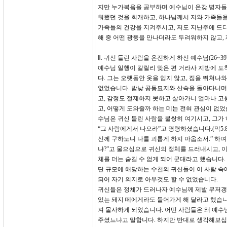
지만 누가복음을 공부하며 예수님이 온갖 병자들에게
워했던 것을 회개하고, 하나님께서 저와 가족들
가족들의 건강을 지켜주시고, 저도 지난주에 드디
해 중 어떤 광풍을 만나더라도 두려워하지 않고,
Ⅱ. 귀신 들린 사람을 온전하게 하신 예수님(26~39
예수님 일행이 갈릴리 맞은 편 거라사 지방에 도
다. 그는 오랫동안 옷을 입지 않고, 집을 뛰쳐나
없었습니다. 밤낮 공동묘지와 산속을 돌아다니며 소
고, 감정도 절제하지 못하고 살아가니 얼마나 고
고, 어떻게 도와줄까 하는 데는 전혀 관심이 없었
수님은 귀신 들린 사람을 불쌍히 여기시고, 그가
“그 사람에게서 나오라”고 명령하셨습니다.(막5:
신께 구하노니 나를 괴롭게 하지 마옵소서.” 하
냐?”고 물으심으로 귀신의 정체를 드러내시고, 
체를 더는 숨길 수 없게 되어 군대라고 했습니다. 
단 규모에 해당하는 수천의 귀신들이 이 사람 속
되어 자기 의지로 아무것도 할 수 없었습니다.
귀신들은 정체가 드러나자 예수님께 제발 무저갱
있는 돼지 떼에게라도 들어가게 해 달라고 했습
져 몰사하게 되었습니다. 어떤 사람들은 왜 예수
주셨느냐고 말합니다. 하지만 반대로 생각해보십