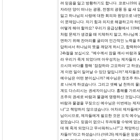
려 믿음을 잃고 방황하기도 합니다. 코로나19의 
자라던 양이 떠나는 광풍, 전쟁의 광풍 등 쉴 새
잃고 하나님의 사랑에 대한 회의와 원망으로 내면
이 문제입니다. 자기 힘과 의지로 해결하고자 하
어떻게 해야 할까요? 우리가 응급상황에서 119
처럼 문제가 생겼을 때 지체하지 말고, 하나님께 
면하기 위해 잔머리를 굴리며 인간적인 노력을 
답하셔서 하나님의 뜻을 깨닫게 하시고, 합력하여
24b절을 보십시오. “예수께서 잠을 깨사 바람
라 우리가 죽게 되었다며 아우성치는 제자들의 
으시며 바다를 향해 ‘잠잠하라 고요하라’고 하셨습
게 이런 일이 일어날 수 있단 말입니까? 제자들
예수님은 어떤 분이십니까? 예수님은 창조주 하나
로 나뉘게 하셨습니다. 그리고 셋째 날 천하의 물
계도 다스리시는 권세자이십니다. 홍해를 가르셔
조주의 권세로 바람과 물결에 명령하신 것입니다
바람과 물결을 꾸짖으신 예수님은 이번에는 제자들
냐”고 책망하지 않으셨습니다. 어차피 제자들에게
님이시므로, 제자들에게 필요한 것은 오직 예수
없었습니다. 믿음이 없으니 두려워할 수밖에 없는 
데 왜 죽게 되었다고 무서워하느냐?”고 책망하신 
자들아”라고 하셨습니다.(마8:26) 제자들은 