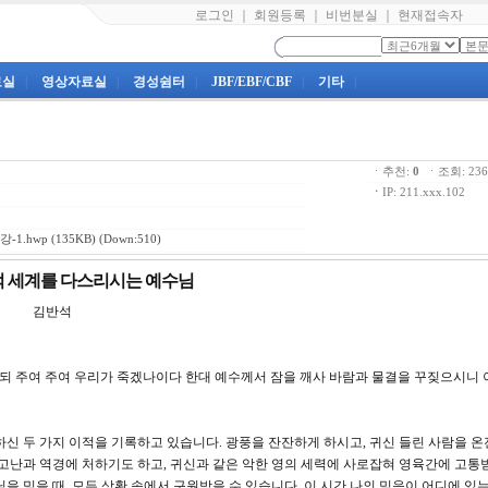
로그인
｜
회원등록
｜
비번분실
｜
현재접속자
료실
|
영상자료실
|
경성쉼터
|
JBF/EBF/CBF
|
기타
|
ㆍ추천:
0
ㆍ조회: 2
ㆍ
IP: 211.xxx.102
-1.hwp
(135KB) (Down:510)
영적 세계를 다스리시는 예수님
 김반석
 이르되 주여 주여 우리가 죽겠나이다 한대 예수께서 잠을 깨사 바람과 물결을 꾸짖으시니 
하신 두 가지 이적을 기록하고 있습니다. 광풍을 잔잔하게 하시고, 귀신 들린 사람을 온
 고난과 역경에 처하기도 하고, 귀신과 같은 악한 영의 세력에 사로잡혀 영육간에 고통
을 믿을 때, 모든 상황 속에서 구원받을 수 있습니다. 이 시간 나의 믿음이 어디에 있