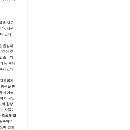
를 타시고,
다. 시원
다 깊다.
은 합심하
“주여 주
않았습니다.
가 된 후에
주세요!’라
 자유롭게
 광풍을 만
이 세상을
 이 하나님
희와 항상
하는 자들이
순조롭게 잘
 순종하며
파도에 휩쓸