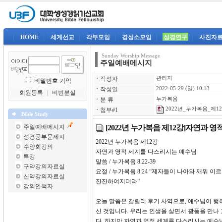
|
HOME
|
세계선교
|
각부모임
|
경성소모임
|
성경연구
|
사진자
Sunday Worship Message
주일예배메시지
ㆍ
작성자
관리자
비밀번호 기억
ㆍ
작성일
2022-05-29 (일) 10:13
회원등록
｜
비번분실
ㆍ
분 류
누가복음
2022년_누가복음_제12강
ㆍ
첨부#1
Bible Study
[2022년 누가복음 제12강]자연과 
주일예배메시지
성경공부문제지
2022년 누가복음 제12강
수양회강의
자연과 영적 세계를 다스리시는 예수님
특강
말씀 / 누가복음 8:22-39
구약강의자료실
요절 / 누가복음 8:24 “제자들이 나아와 깨워
신약강의자료실
잔잔하여지더라”
강의안책자
오늘 말씀은 갈릴리 후기 사역으로, 예수님이 행
신 것입니다. 우리는 인생을 살면서 광풍을 만나
다. 하지만 자연과 영적 세계를 다스리시는 예수님