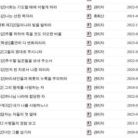
19강]너희는 기도할 때에 이렇게 하라
관리자
2022-0
14강]나는 선한 목자라
휴화산
2021-0
수양회 제2강]일어나라 빛을 발하라
관리자
2022-1
20강]주를 위하여 죽을 것도 각오한 바울
관리자
2023-0
2강(학생)]홀연히 다 변화되리라
관리자
2023-0
8강]그들의 원대로 주시니라
관리자
2021-0
17강]추수할 일꾼들을 보내 주소서
관리자
2022-0
29강]먼저 된 자로서 나중 되리라
관리자
2020-0
제12강]바리새인들과 헤롯의 누룩을 주의하라
관리자
2024-0
2강] 그의 형제를 사랑하는 자
관리자
2019-0
16강]하나님 나라에 합당한 자
관리자
2022-0
 주제3강] 네가 나를 사랑하느냐
관리자
2019-0
강]잠자는 자들의 첫 열매
관리자
2023-0
]12 수령들의 정탐 보고
관리자
2021-1
4강]다만 그를 섬기라
관리자
2020-0