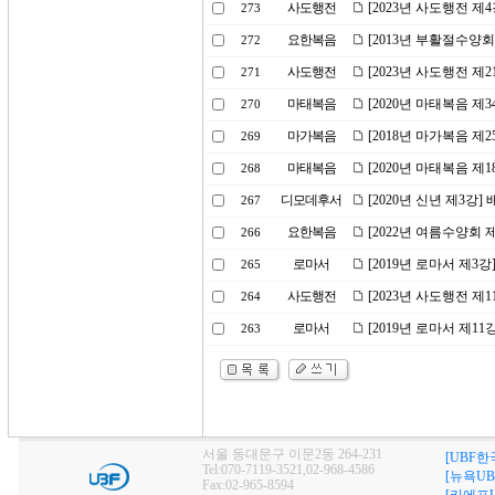
사도행전
[2023년 사도행전 제
273
요한복음
[2013년 부활절수양회
272
사도행전
[2023년 사도행전 
271
마태복음
[2020년 마태복음 제
270
마가복음
[2018년 마가복음 제2
269
마태복음
[2020년 마태복음 제
268
디모데후서
[2020년 신년 제3강
267
요한복음
[2022년 여름수양회
266
로마서
[2019년 로마서 제3
265
사도행전
[2023년 사도행전 제
264
로마서
[2019년 로마서 제1
263
서울 동대문구 이문2동 264-231
[UBF한
Tel:070-7119-3521,02-968-4586
[뉴욕UB
Fax:02-965-8594