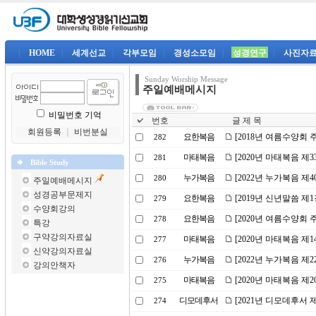
|
HOME
|
세계선교
|
각부모임
|
경성소모임
|
성경연구
|
사진자
Sunday Worship Message
주일예배메시지
비밀번호 기억
번호
글 제 목
회원등록
｜
비번분실
요한복음
[2018년 여름수양회 
282
마태복음
[2020년 마태복음 제
281
Bible Study
누가복음
[2022년 누가복음 제
280
주일예배메시지
성경공부문제지
요한복음
[2019년 신년말씀 제
279
수양회강의
요한복음
[2020년 여름수양회 
278
특강
구약강의자료실
마태복음
[2020년 마태복음 제
277
신약강의자료실
누가복음
[2022년 누가복음 제
276
강의안책자
마태복음
[2020년 마태복음 제
275
디모데후서
[2021년 디모데후서 
274