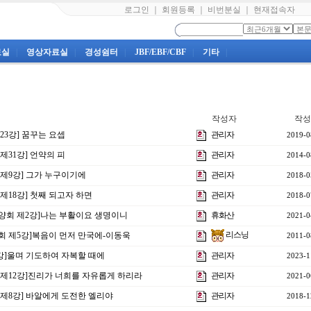
로그인
｜
회원등록
｜
비번분실
｜
현재접속자
료실
|
영상자료실
|
경성쉼터
|
JBF/EBF/CBF
|
기타
|
작성자
작성
제23강] 꿈꾸는 요셉
관리자
2019-0
 제31강] 언약의 피
관리자
2014-0
음 제9강] 그가 누구이기에
관리자
2018-0
 제18강] 첫째 되고자 하면
관리자
2018-0
수양회 제2강]나는 부활이요 생명이니
휴화산
2021-0
리스닝
양회 제5강]복음이 먼저 만국에-이동욱
2011-0
 5강]울며 기도하여 자복할 때에
관리자
2023-1
음 제12강]진리가 너희를 자유롭게 하리라
관리자
2021-0
상 제8강] 바알에게 도전한 엘리야
관리자
2018-1