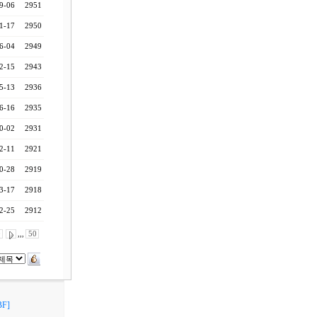
9-06
2951
1-17
2950
6-04
2949
2-15
2943
5-13
2936
6-16
2935
0-02
2931
2-11
2921
0-28
2919
3-17
2918
2-25
2912
0
,,,
50
F]