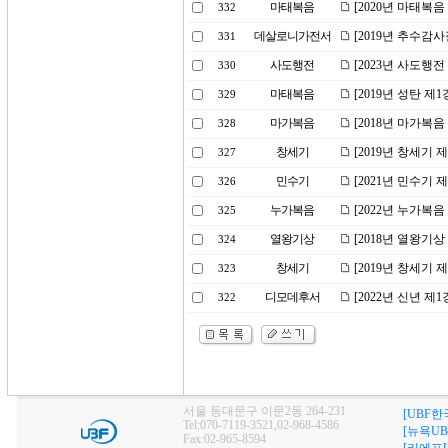
마태복음
[2020년 마태복
332
데살로니가전서
[2019년 추수감
331
사도행전
[2023년 사도행
330
마태복음
[2019년 성탄 제
329
마가복음
[2018년 마가복음
328
창세기
[2019년 창세기 
327
민수기
[2021년 민수기
326
누가복음
[2022년 누가복음
325
열왕기상
[2018년 열왕기
324
창세기
[2019년 창세기
323
디모데후서
[2022년 신년 
322
서울 동대문구 이문2동 264-231
[UBF한
Tel:070-7119-3521,02-968-4586
[뉴욕UB
Fax:02-965-8594