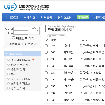
|
HOME
|
세계선교
|
각부모임
|
경성소모임
|
성경연구
|
사진자
Sunday Worship Message
주일예배메시지
비밀번호 기억
번호
글 제 목
회원등록
｜
비번분실
창세기
[2019년 창세기 
341
마태복음
[2014년 마태복음
340
Bible Study
마가복음
[2018년 마가복
339
주일예배메시지
성경공부문제지
마가복음
[2018년 마가복음
338
수양회강의
요한복음
[2021년 부활절
337
특강
구약강의자료실
마가복음
[2011년 여름수
336
신약강의자료실
에스라
[2023년 에스라
335
강의안책자
요한복음
[2021년 요한복
334
열왕기상
[2018년 열왕기
333