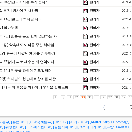
음 제26강]천국에서는 누가 큽니까
관리자
2020-0
사절 특강] 범사에 감사하라
관리자
2019-1
전 제13강]환난과 하나님 나라
관리자
2023-0
1강] 임마누엘
관리자
2019-1
 제7강] 말씀을 듣고 받아 결실하는 자
관리자
2018-0
제14강] 약속대로 이삭을 주신 하나님
관리자
2019-0
 제1강]싸움에 나갈만한 자를 계수하라
관리자
2021-1
 제37강]내 피로 세우는 새 언약이니
관리자
2022-1
상 제4강] 이곳을 향하여 기도할 때에
관리자
2018-1
 제2강] 하나님의 형상대로 창조된 사람
관리자
2019-0
제1강] 나는 이 복음을 위하여 세우심을 입었노라
관리자
2021-1
1
,,,
31
32
33
34
35
36
37
38
39
4
국본부]
[유럽UBF]
[UBF국제본부]
[UBF TV]
[시카고UBF]
[Mother Barry's Homepage]
F]
[워싱턴UBF]
[노스웨스턴UBF]
[콜롬비아UBF]
[코스타리카UBF]
[프랑크푸르트UB