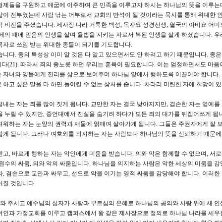
 형제들을 구원하고 애굽에 이주하여 큰 민족을 이루고자 하시는 하나님의 뜻을 이루는
삶이 전부였는데 사람 낚는 어부로서 교회의 반석이 될 것이라는 묵시를 통해 위대한 
적 비전을 주셨습니다. 제사장 나라 거룩한 백성, 목자요 성경선생, 열국의 아비요 어미
말세의 때에 믿음의 인생을 살며 율법을 지키는 자로서 복된 인생을 살게 하셨습니다. 우
목자로 쓰임 받는 위대한 종들이 되기를 기도합니다.
습니다. 종의 특성상 이미 알 것은 다 알고 있으면서도 안 하려고 하기 때문입니다. 종은
다(21). 따라서 죄의 종노릇 하던 우리는 훈육이 필요합니다. 이는 엄정하면서도 마음
는 자녀와 양들에게 진리를 삶으로 보여주며 하나님 앞에서 행하도록 이끌어야 합니다.
하고 싶은 말을 다 하면 돌이킬 수 없는 상처를 줍니다. 차라리 미련한 자에 희망이 있
성내는 자는 죄를 많이 짓게 됩니다. 교만한 자는 결국 낮아지지만, 겸손한 자는 영예를
을 누릴 수 있지만, 증언대에서 진실을 숨기려 하다가 모든 죄의 대가를 뒤집어쓰게 됩니
려워하는 자는 눈앞의 권력과 재물에 얽매여 살아가게 됩니다. 그들은 주권자에게 잘 
잃게 됩니다. 그러나 여호와를 의지하는 자는 사람보다 하나님의 뜻을 신뢰하기 때문
받고, 바르게 행하는 자는 악인에게 미움을 받습니다. 의와 악은 함께할 수 없으며, 서로
 원수의 싸움, 의와 악의 싸움입니다. 하나님을 의지하는 사람은 악한 세상의 미움을 감
, 겸손으로 교만과 싸우고, 선으로 악을 이기는 영적 싸움을 감당해야 합니다. 이러한
어질 것입니다.
 주시고 예수님의 십자가 사랑과 부르심의 은혜로 하나님의 공의와 사랑 위에 새 인
여인과 가정교회를 이루고 캠퍼스에서 왕 같은 제사장으로 정의로 하나님 나라를 세우