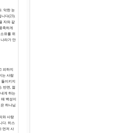
. 악한 눈
다(23).
을 자와 같
 풍족하게
 소유를 위
 나라가 안
고 피하지
이는 사람
도 돌이키지
 반면, 젊
 내게 하는
 때 백성이
것은 하나님
의와 사랑
니다. 히스
 먼저 사