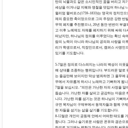
탄의 뇌물과도 같은 소시민적인 꿈을 버리고 자
세상을 이겨나갈 지혜와 명철을 덧입어 하나님 
윌리엄 윌버포스(1759–1833)는 영국의 정치
제의 중요한 축이었으므로 그의 주장은 강한 반발
무역 폐지를 추진했으나, 20년 동안 번번이 부
고 이후 노예제도 자체를 폐지하기 위해 싸워 다시
떠났지만, 하나님의 정의를 이루었다는 확신 속에
람의 노력이 아니라 하나님의 공의와 사랑을 이루
리가 학생으로서, 직장인으로서, 캠퍼스 사명인
있기를 기도합니다.
5-7절은 정의로 다스려지는 나라의 백성이 이웃을
해 상대를 조종하는 행위입니다. 부드러운 말로 
는 즐길만해 보이지만 막상 범죄하면 그 올무에 
무에서 자유롭게 하시니 노래하고 기뻐하게 됩니
7절을 보십시오. “의인은 가난한 자의 사정을 
돕습니다. 가난한 자를 살피고 공감하는 마음은 
니다. 가난한 자를 섬기는 것은 하나님이 기뻐하
규연 목자님이 구제부에서 동역자들과 함께 구제에
한 자들을 섬기는 삶을 살기를 기도합니다.
8-12절은 개인이 공동체 안에서 어떠한 태도를 
합니다. 그러나 슬기로운 사람은 온유와 겸손으로
하므로 거기에는 평화가 없습니다. 이러한 싸움은