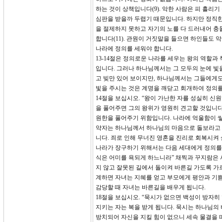
하는 것이 상책입니다(9). 악한 사람은 피 흘리
심판을 받을까 두렵기 때문입니다. 하지만 정직한
을 절제하지 못하고 자기의 노를 다 드러내어 충
합니다(11). 관원이 거짓말을 들으면 하인들도 
나라에 정의를 세워야 합니다.
13-14절은 정의로운 나라를 세우는 왕의 역할과
입니다. 그러나 하나님께서는 그 모두의 눈에 빛을
고 빚만 있어 보이지만, 하나님께서는 그들에게도
빛을 주시는 것은 계명을 깨닫고 회개하여 정의
14절을 보십시오. “왕이 가난한 자를 성실히 
을 풀어주면 그의 왕위가 영원히 견고할 것입니다
원한을 풀어주기 위함입니다. 나라에 억울함이 쌓
약자는 하나님께서 하나님의 마음으로 돌보라고 
니다. 죄로 인해 무너진 영혼을 진리로 회복시켜
나라가 장구하기 위해서는 다음 세대에게 정의를 
식은 어미를 욕되게 하느니라” 채찍과 꾸지람은 
지 않고 잘못된 길에서 돌이켜 바른길 가도록 가
계하면 자녀는 지혜를 얻고 부모에게 평안과 기쁨
감당할 때 자녀는 바른길을 배우게 됩니다.
18절을 보십시오. “묵시가 없으면 백성이 방자
지키는 자는 복을 받게 됩니다. 묵시는 하나님의
방치되어 자신을 지킬 힘이 없으니 세속 물결을 