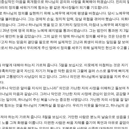
기중심적인 마음을 회개함으로 하나님의 공의와 사랑을 회복해야 하겠습니다. 진리의 
나라의 정의를 세워가기에 힘쓰는 왕 같은 제사장들이 되기를 기도합니다.
인으로 하나님의 정의를 실현하기 위해 노예무역 폐지에 평생을 바쳤습니다. 당시 노예무역
을 불러왔습니다. 그는 경제적 손실, 정치적 압력, 암살 위협을 겪어야 했습니다. 의회
결되었습니다. 그러나 하나님의 뜻을 믿고 포기하지 않았으며, 마침내 노예무역 폐지법
 26년 만에 영국 의회는 노예제 폐지법을 통과시켰습니다. 그는 법안이 통과된 지 3일
서 평안히 눈을 감았습니다. 그의 삶은 이 땅에 하나님의 정의를 세우는 것은 단순한 
고자 하는 믿음의 결단을 필요로 하며 실제적인 고난과 희생이 따르는 일임을 잘 보여
으로서 하나님께서 우리에게 주신 땅에서 정의를 세우기 위해 실제적인 헌신과 수고를 
 어떻게 대해야 하는지 가르쳐 줍니다. 5절을 보십시오. 이웃에게 아첨하는 것은 자기
유혹하지만 결국 자신도 자기가 쳐놓은 악한 음모의 그물에 걸려 스스로 올무에 빠지게 
걸려 고통받다가 사냥감이 되고 맙니다. 그러나 의인은 하나님께서 발걸음을 지켜 주시
다.
알아주나 악인은 알아줄 지식이 없느니라” 의인은 가난한 자의 사정을 이해하고 돌보며
하나님의 마음과 같습니다. 그러나 악인은 가난한 자의 사정에 관심이 없으며, 공감할 
시는 일이며, 하나님이 주신 복을 나누는 중요한 사명입니다. 가난한 자의 사정을 잘 알
 힘쓰는 것을 하나님이 기뻐하실 줄 믿습니다. 우리가 이웃을 돌아보고, 하나님의 
가져야 하는지 가르쳐 줍니다. 8절을 보십시오. 거만한 사람은 분노의 날숨으로 성읍을
 노를 그쳐 화평을 이룹니다. 미련한 사람은 싸움 자체를 즐기며 폭언과 야유로 끝없
 공동체의 결속을 해치는 요인이 됩니다. 지혜로운 사람은 신중히 대처하되 악인과의