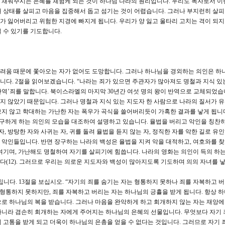
성히 채워주시는 은혜를 체험케 되는 것이 하나님 나라의 원리입니다. 우리도 목자로서 이
 상태를 살피고 마음을 집중해서 돕고 섬기는 것이 어렵습니다. 그러나 부지런히 살
려가 잃어버리고 위험한 지경에 빠지게 됩니다. 우리가 양 잃고 울타리 고치는 격이 되
 수 있기를 기도합니다.
두려움 때문에 쫓아오는 자가 없어도 도망합니다. 그러나 하나님을 경외하는 의인은 하
다. 2절을 읽어보겠습니다. “나라는 죄가 있으면 주관자가 많아져도 명철과 지식 있
반역’죄를 말합니다. 북이스라엘의 마지막 30년간 여섯 명의 왕이 반역으로 교체되었습
 않았기 때문입니다. 그러나 명철과 지식 있는 지도자 한 사람으로 나라의 질서가 
돌보지 않고 학대하는 가난한 자는 폭우가 곡식을 쓸어버리듯이 가혹한 결과를 낳게 됩니
장구하게 하는 의인의 모습을 대조하여 설명하고 있습니다. 율법을 버리고 악인을 칭찬하
, 방탕한 자와 사귀는 자, 귀를 돌려 율법을 듣지 않는 자, 정직한 자를 악한 길로 유인
악인들입니다. 반면 장구하는 나라의 백성은 율법을 지켜 악을 대적하고, 여호와를 찾
여기며, 가난해도 명철하여 자기를 살피기에 힘씁니다. 나라의 영화는 의인이 득의 하
(12). 그러므로 우리는 의로운 지도자와 백성이 많아지도록 기도하며 의의 자녀를 
르칩니다. 13절을 보십시오. “자기의 죄를 숨기는 자는 형통하지 못하나 죄를 자복하고 
 형통하지 못하지만, 죄를 자복하고 버리는 자는 하나님의 긍휼을 받게 됩니다. 항상 
로 하나님의 복을 받습니다. 그러나 마음을 완악하게 하고 회개하지 않는 자는 재앙에
아니라 겸손히 회개하는 자에게 주어지는 하나님의 은혜의 선물입니다. 무엇보다 자기 
 고통을 받게 되고 더욱이 하나님의 은총을 얻을 수 없다는 것입니다. 그러므로 자기 