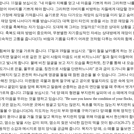
씀합니다. 11절을 보십시오. “내 아들아 지혜를 얻고 내 마음을 기쁘게 하라 그리하면 나
 얻어 아버지를 기쁘게 해야 합니다. 그리하면 아버지를 비방하는 자들에게 대답할 것
 가정에 재앙을 가져옵니다. 슬기로운 자는 다가오는 재앙의 심각성을 미리 알고 숨어
앙 앞에 나서다가 해를 받습니다(12). 대책 없이 타인의 보증을 서는 것은 재앙을 
리로 이웃을 축복하는 자가 있습니다. 도대체 왜 그러는 것일까요? 이것은 상대의 상황을
. 축복도 때와 방법이 중요하며, 무분별한 자기중심적인 자세는 상대방에게 재앙이 
 지속적인 고통을 줍니다(15). 바람과 기름을 다루기 어려운 것처럼 다투는 여자와 함께
 힘써야 할 것을 가르쳐 줍니다. 17절과 19절을 보십시오. “철이 철을 날카롭게 하는 것
 비치면 얼굴이 서로 같은 것 같이 사람의 마음도 서로 비치느니라” 철과 철이 마찰하여
고 빛나게 합니다. 물에 비친 얼굴을 보고 자기 모습을 확인하듯, 친구를 통해 내 모
. “도가니로 은을, 풀무로 금을, 칭찬으로 사람을 단련하느니라” 은과 금이 도가니와 풀
해지지 않고 온전히 하나님께 영광을 돌릴 때 참된 겸손을 볼 수 있습니다. 그러나 이
교만해진 것입니다. 미련함은 곡물과 함께 절구에 넣고 공이로 찧을지라도 깊은 속에 있
 그러나 끝없이 말씀 앞에 회개하고 말씀에 순종하는 겸손의 연단을 받을 때 주께서 벗겨
가르쳐 줍니다. 23절을 보십시오. “네 양 떼의 형편을 부지런히 살피며 네 소 떼에게 마
것을 명하고 있습니다. “Be sure you know the condition of your flocks, give
 채워주고, 다친 곳은 없는지, 더러운 곳에서 뒹굴고 있지는 않은지, 독초를 먹지는 않는지 부지런히
 돌볼 수 없습니다(24). 지도자는 자신의 부와 명예를 구하기보다 양 떼를 위해 영적인
움이 돋아나 꼴을 거둘 것을 알고 목자는 부지런히 양을 위해 마음을 써서 헌신해야 합니다
, 염소는 밭을 사는 값이 되며, 염소의 젖은 넉넉한 집안의 먹을 것이 됩니다(26-27).
동적인 소감과 메시지로 영의 양식을 공급해 줍니다. 목자가 양 떼, 소 떼를 잘 돌보면