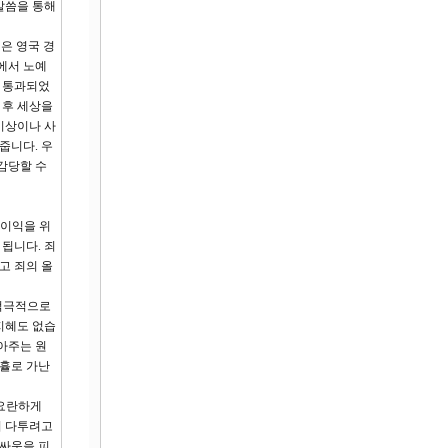
말씀을 통해
은 영국 경
에서 노예
이 통과되었
 후 세상을
이상이나 사
줍니다. 우
감당할 수
 이익을 위
됩니다. 죄
고 죄의 올
 적극적으로
지혜도 없습
아주는 원
긍휼로 가난
 요란하게
이 다투려고
 싸움을 피