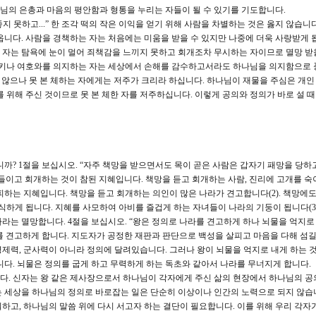
님의 은총과 마음의 평안함과 형통을 누리는 자들이 될 수 있기를 기도합니다.
좋지 못하고...” 한 조각 떡의 작은 이익을 얻기 위해 사람을 차별하는 것은 옳지 않습니다
니다. 사람을 경책하는 자는 처음에는 미움을 받을 수 있지만 나중에 더욱 사랑받게 됩니
자는 탐욕에 눈이 멀어 죄책감을 느끼지 못하고 회개조차 무시하는 자이므로 멸망 받
일으키나 여호와를 의지하는 자는 세상에서 손해를 감수하고서라도 하나님을 의지함으로
지 않으나 못 본 체하는 자에게는 저주가 크리라 하십니다. 하나님이 재물을 주심은 개인
 위해 주신 것이므로 못 본 체한 자를 저주하십니다. 이렇게 공의와 정의가 바로 설 때
니까? 1절을 보십시오. “자주 책망을 받으면서도 목이 곧은 사람은 갑자기 패망을 당하
들이고 회개하는 것이 참된 지혜입니다. 책망을 듣고 회개하는 사람, 진리에 고개를 숙
피하는 지혜입니다. 책망을 듣고 회개하는 의인이 많은 나라가 견고합니다(2). 책망에
식하게 됩니다. 지혜를 사모하여 아비를 즐겁게 하는 자녀들이 나라의 기둥이 됩니다(3).
라는 멸망합니다. 4절을 보십시오. “왕은 정의로 나라를 견고하게 하나 뇌물을 억지로
 견고하게 합니다. 지도자가 공정한 재판과 판단으로 백성을 살피고 마음을 다해 섬길
제력, 군사력이 아니라 정의에 달려있습니다. 그러나 왕이 뇌물을 억지로 내게 하는 
니다. 뇌물은 정의를 굽게 하고 무력하게 하는 독초와 같아서 나라를 무너지게 합니다.
다. 신자는 왕 같은 제사장으로서 하나님이 각자에게 주신 삶의 현장에서 하나님의 공
 세상을 하나님의 정의로 바로잡는 일은 단순히 이상이나 인간의 노력으로 되지 않습
하고, 하나님의 말씀 위에 다시 서고자 하는 결단이 필요합니다. 이를 위해 우리 각자가