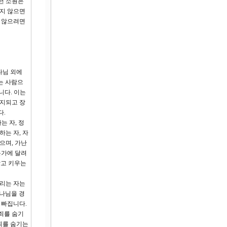
런 소원은
피지 않으면
지 않으려면
나님 외에
는 사람으
니다. 이는
유지되고 장
다.
는 자, 정
하는 자, 자
으며, 가난
는가에 달려
낳고 키우는
버리는 자는
하나님을 경
 빠집니다.
죄를 숨기
죄를 숨기는