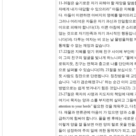
11-16절은 슬기로운 자가 피해야 할 재앙을 말
자에게 내가 대답할 수 있으리라” 아들은 지혜를
다. 아들이 미련하면 아버지의 명예를 떨어뜨리고
그러나 어리석은 자들은 자기 과신과 안일함으로 재
이므로 피해야 합니다(13). 이른 아침에 큰 소
않는 것으로 자기만족과 자기 과시적인 행동입니다
니다(14). 다투는 여자는 비 오는 날 물방울처럼
통제할 수 없는 재앙과 같습니다.
17-22절은 지혜를 얻기 위해 친구 사이에 부단히
이 그의 친구의 얼굴을 빛나게 하느니라”, “물에
로워지듯, 친구는 면책과 충고로 나를 단단하게 하
으로 살펴볼 수 있습니다(19). 21절을 보십시오
듯 사람도 칭찬으로 단련됩니다. 칭찬받을 때 교만
습니다. ‘내가 겸손해졌구나’ 하는 순간 이미 
방법으로는 쉽게 벗겨내기 힘든 것입니다(22).
23-27절은 목자의 사명과 지도자의 책임에 대해 
여기서 목자는 양과 소를 부지런히 살피고 그들에게 마음을 두라는 
attention to your herds” 필요한 것을
다. 재물과 면류관에 마음이 가 있으면 양과 소를
급하기에 힘써야 합니다. 풀을 벤 후에는 새로운 
이렇게 양을 잘 돌보면 어린 양의 털로 옷을 만들고
들이 성장하여 주의 일에 귀한 동역자가 되고, 감