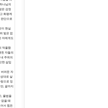
 하나님의
람은 감정
막고 화평케
한 판단으로
것이 현실
려 빛은 없
한 자에게도
의 억울함
맺힌 자들의
 내 주위의
고한 삶입
 버려둔 자
본성대로 살
사랑으로 징
만, 끝까지
고, 율법을
 없을 때
있어서 힘든