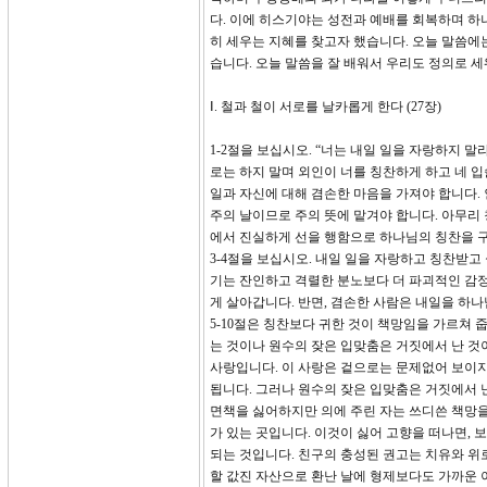
다. 이에 히스기야는 성전과 예배를 회복하며 
히 세우는 지혜를 찾고자 했습니다. 오늘 말씀에는
습니다. 오늘 말씀을 잘 배워서 우리도 정의로 
Ⅰ. 철과 철이 서로를 날카롭게 한다 (27장)
1-2절을 보십시오. “너는 내일 일을 자랑하지 
로는 하지 말며 외인이 너를 칭찬하게 하고 네 입
일과 자신에 대해 겸손한 마음을 가져야 합니다.
주의 날이므로 주의 뜻에 맡겨야 합니다. 아무리
에서 진실하게 선을 행함으로 하나님의 칭찬을 
3-4절을 보십시오. 내일 일을 자랑하고 칭찬받고
기는 잔인하고 격렬한 분노보다 더 파괴적인 감정
게 살아갑니다. 반면, 겸손한 사람은 내일을 하
5-10절은 칭찬보다 귀한 것이 책망임을 가르쳐 
는 것이나 원수의 잦은 입맞춤은 거짓에서 난 것
사랑입니다. 이 사랑은 겉으로는 문제없어 보이지
됩니다. 그러나 원수의 잦은 입맞춤은 거짓에서 
면책을 싫어하지만 의에 주린 자는 쓰디쓴 책망을
가 있는 곳입니다. 이것이 싫어 고향을 떠나면,
되는 것입니다. 친구의 충성된 권고는 치유와 위
할 값진 자산으로 환난 날에 형제보다도 가까운 