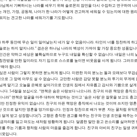
하나님께서 기뻐하시는 나라를 세우기 위해 솔로몬의 잠언을 다시 수집하고 연구하며 나
 개인, 가정, 공동체, 나아가 한 나라가 어떻게 견고하게 세워질 수 있는지에 대한 원
세워지는 견고한 나라를 세워가기를 기도합니다.
말라 하루 동안에 무슨 일이 일어날는지 네가 알 수 없음이니라. 타인이 너를 칭찬하게 하
술로는 하지 말지니라.” 겸손은 하나님 나라의 백성이 가져야 할 가장 중요한 성품입니다
 인간은 약하고 세상은 불확실하므로 누구도 내일을 확신할 수 없습니다. 내일은 나의 
 칭찬받을 만한 일이라도 자기 입으로 스스로를 높이면 비웃음을 사게 됩니다. 그러므로
구해야 합니다.
 싶은 사람이 그렇지 못하면 분노하게 됩니다. 미련한 자의 분노는 돌과 모래보다 무겁
으로 그 앞에 아무도 설 수 없습니다. 교만한 사람은 감당 못할 분노와 투기의 무게에 
나님께 맡기고 오늘을 은혜로 살아가므로 인생의 짐에서 자유롭고 감사와 기쁨으로 살게
줍니다. 5-6절을 보십시오. “면책은 숨은 사랑보다 나으니라. 친구의 아픈 책망은 충직
이니라” 면책은 얼굴을 마주 대하여 책망하는 것이고 ‘숨은 사랑’은 잘못을 보고도 충
만 진정한 유익이 없습니다. 친구의 아픈 책망은 충직에서 나오는 것이며 쓰지만 영
난 것으로 달지만 영혼을 망가뜨립니다. 인정과 칭찬으로 배가 부른 자는 꿀처럼 유익
 달게 받고 성장합니다(7). 고향은 충직한 권고를 해주는 친구와 인생 조언을 해주는 
 보금자리를 잃고 떠도는 새처럼 방황하게 됩니다. 달콤한 말만 듣고 쓴소리를 싫어하면
로를 주는 기름과 향처럼 사람의 마음을 즐겁게 합니다. 친구와 아비의 친구는 일생 귀
이웃입니다.