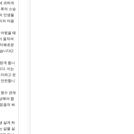
데 귀하게
인류의 스승
의 인생을
리의 마음
 어렸을 때
이 움직여
 지혜로운
습니다(2
 얻게 됩니
다. 이는
보이려고 은
에 안전합니
 원수 관계
당해야 합
 믿음의 싸
생 살게 하
는 삶을 살