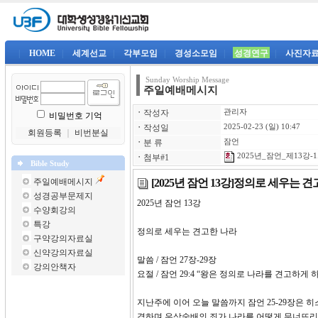
|
HOME
|
세계선교
|
각부모임
|
경성소모임
|
성경연구
|
사진자
Sunday Worship Message
주일예배메시지
ㆍ
작성자
관리자
비밀번호 기억
ㆍ
작성일
2025-02-23 (일) 10:47
회원등록
｜
비번분실
ㆍ
분 류
잠언
2025년_잠언_제13강-1
ㆍ
첨부#1
Bible Study
[2025년 잠언 13강]정의로 세우는 
주일예배메시지
성경공부문제지
2025년 잠언 13강 
수양회강의
특강
정의로 세우는 견고한 나라
구약강의자료실
신약강의자료실
말씀 / 잠언 27장-29장
강의안책자
요절 / 잠언 29:4 “왕은 정의로 나라를 견고하
지난주에 이어 오늘 말씀까지 잠언 25-29장은
격하며 우상숭배의 죄가 나라를 어떻게 무너뜨리