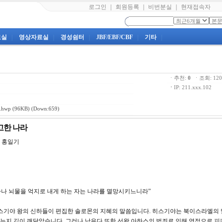
로그인
｜
회원등록
｜
비번분실
｜
현재접속자
료실
|
영상자료실
|
경성쉼터
|
JBF/EBF/CBF
|
기타
|
ㆍ추천:
0
ㆍ조회: 1
ㆍ
IP: 211.xxx.102
.hwp
(96KB) (Down:659)
견고한 나라
홍일기
게 하나 뇌물을 억지로 내게 하는 자는 나라를 멸망시키느니라”
 히스기야 왕의 신하들이 편집한 솔로몬의 지혜의 말씀입니다. 히스기야는 북이스라엘의 
는지 깊이 깨달았습니다. 그러나 남유다 또한 선왕 아하스의 범죄로 인해 영적으로 