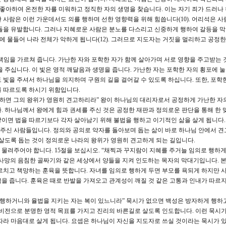
기 좋아하여 온전한 자를 미워하고 정직한 자의 생명을 찾습니다. 이는 자기 죄가 드러나
 사람은 이런 가운데서도 의를 행하며 선한 영향력을 위해 힘씁니다(10). 어리석은 사
돌을 유발합니다. 그러나 지혜로운 사람은 분노를 다스리고 신중하게 행하여 갈등을 
악에 물들어 나라 전체가 악하게 됩니다(12). 그러므로 지도자는 거짓을 멀리하고 공정
 책임을 가르쳐 줍니다. 가난한 자와 포학한 자가 함께 살아가며 서로 영향을 주고받는 
 주십니다. 이 빛은 영적 깨달음과 생명을 줍니다. 가난한 자는 포학한 자의 횡포에 눌
 빛을 주셔서 하나님을 의지하며 구원의 길을 걸어갈 수 있도록 하십니다. 또한, 포학
를 따르도록 하시기 위함입니다.
신원하면 그의 왕위가 영원히 견고하리라” 왕이 하나님의 대리자로서 공정하게 가난한 자
. 하나님께서 왕에게 힘과 권세를 주신 것은 공정한 재판과 정의로운 판단을 통해 한 
이면 법을 따르기보다 각자 살아남기 위해 불법을 행하고 이기적인 삶을 살게 됩니다.
주신 사람들입니다. 정의와 공의로 약자를 돌아보며 돕는 삶이 바로 하나님 안에서 견
 살도록 돕는 것이 정의로운 나라의 왕위가 영원히 견고하게 되는 길입니다.
물려주어야 합니다. 15절을 보십시오. “채찍과 꾸지람이 지혜를 주거늘 임의로 행하게
사망의 음침한 골짜기와 같은 세상에서 양들을 지켜 인도하는 목자의 막대기입니다. 
르치고 책망하는 훈육을 뜻합니다. 자녀를 임의로 행하게 두면 부모를 욕되게 하지만 
을 줍니다. 훈육은 때로 반발을 가져오고 관계성이 깨질 것 같은 고통과 인내가 따르지
히 행하거니와 율법을 지키는 자는 복이 있느니라” 묵시가 없으면 백성은 방자하게 행하
 비전으로 분명한 영적 목표를 가지고 진리의 바른길로 살도록 인도합니다. 이런 묵시가
따라 마음대로 살게 됩니다. 요셉은 하나님이 자신을 지도자로 쓰실 것이라는 묵시가 