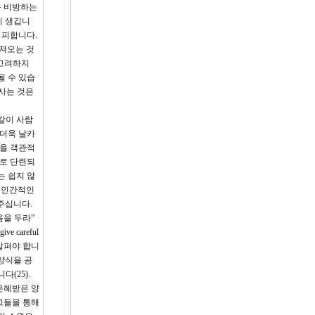
를 비방하는
이 생깁니
 피합니다.
가져오는 것
 고려하지
될 수 있습
 사는 것은
 같이 사람
 더욱 날카
습을 객관적
무로 단련되
는 쉽지 않
어 인간적인
주십니다.
음을 두라”
 careful
 살펴야 합니
 양식을 공
(25).
 은혜받은 양
 그들을 통해