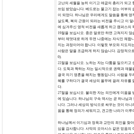
고난의 세월을 능히 이기고 애굽의 총리가 되고
쓰임 받았습니다. 베드로는 물고기 잡는 어부의 
이 되었다. 하나님은 우리에게도 말씀을 통해 영
살도록, 복의 근원이 되라는 비전을 주시고 이 
에 심겨주신 영적 비전을 새롭게 하고 캠퍼스의 
19절을 보십시오. 종은 말로만 하면 고쳐지지 않
부터 제멋대로 하게 두면 나중에는 자식인 체합니
지는 과정이어야 합니다. 이렇듯 부모와 지도자
사람은 말을 조급하게 하지 않습니다. 감정적으로 
0).
22절을 보십시오. 노하는 자는 다툼을 일으키고 
다. 도둑과 짝하는 자는 일시적으로 권력과 재물
결국 자기 영혼을 해치는 행동입니다. 사람을 두
혜를 구하다가 결국 세상의 올무에 걸려 자유를 
다.
27절을 보십시오. 불의한 자는 의인에게 미움을 
에 있습니다. 하나님의 구속 역사는 곧 하나님과
니다. 그러나 세상의 방식으로 싸우는 것이 아니라
움을 통해 정의가 세워지고, 견고한 나라가 이루
하나님께서 이기심과 정욕과 교만의 죄인을 찾아와
심을 감사합니다. 사막의 오아시스 같은 믿음의 