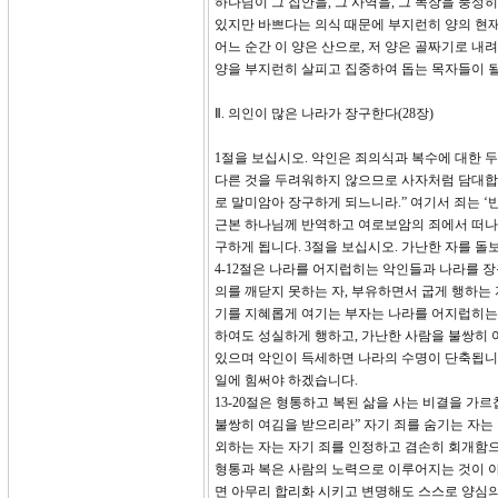
하나님이 그 집안을, 그 사역을, 그 목장을 풍
있지만 바쁘다는 의식 때문에 부지런히 양의 현재
어느 순간 이 양은 산으로, 저 양은 골짜기로 내
양을 부지런히 살피고 집중하여 돕는 목자들이 될
Ⅱ. 의인이 많은 나라가 장구한다(28장)
1절을 보십시오. 악인은 죄의식과 복수에 대한 
다른 것을 두려워하지 않으므로 사자처럼 담대합니
로 말미암아 장구하게 되느니라.” 여기서 죄는 ‘
근본 하나님께 반역하고 여로보암의 죄에서 떠나지
구하게 됩니다. 3절을 보십시오. 가난한 자를 
4-12절은 나라를 어지럽히는 악인들과 나라를 
의를 깨닫지 못하는 자, 부유하면서 굽게 행하는 자
기를 지혜롭게 여기는 부자는 나라를 어지럽히는 
하여도 성실하게 행하고, 가난한 사람을 불쌍히 
있으며 악인이 득세하면 나라의 수명이 단축됩니다
일에 힘써야 하겠습니다.
13-20절은 형통하고 복된 삶을 사는 비결을 가
불쌍히 여김을 받으리라” 자기 죄를 숨기는 자는
외하는 자는 자기 죄를 인정하고 겸손히 회개함으
형통과 복은 사람의 노력으로 이루어지는 것이 
면 아무리 합리화 시키고 변명해도 스스로 양심의