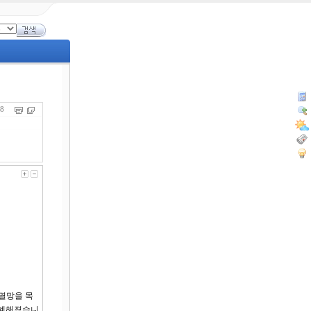
208
멸망을 목
피폐해졌습니