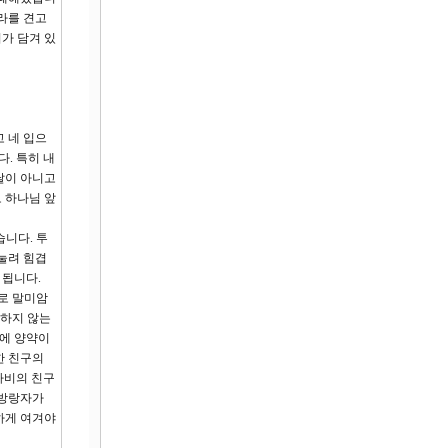
라를 견고
리가 담겨 있
고 네 입으
. 특히 내
날이 아니고
 하나님 앞
습니다. 투
눌려 힘겹
 됩니다.
으로 말미암
고하지 않는
혼에 양약이
한 친구의
아비의 친구
 방랑자가
하게 여겨야