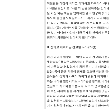
미련함을 과감히 버리고 회개하고 자복하여 하나
21a절을 보십시오. “사람의 낯을 보아주는 것이 
을 가진 자는 재물을 탐하지만 결국 빈궁이 찾아옵
부모의 물건을 도둑질하고서도 죄가 아니라 하는 
은 죄인이 됩니다. 욕심이 많은 자는 다툼을 
됩니다(25). 가난한 자를 구제하는 자는 궁핍하
한 것이 아니라 타인에 대한 구제와 선행의 의무를
정되며, 의인들이 많아지게 됩니다(28).
Ⅲ. 정의로 세워지는 견고한 나라 (29장)
어떤 나라가 멸망하고, 어떤 나라가 견고하게 됩
못하리라” 책망은 사랑에서 비롯되며, 이를 받아
이 아름답습니다. 회개가 참된 용기이며 패망을 
않는, 목이 곧은 악인이 권세를 잡으면 백성은 탄
은이들이 창기와 사귀며 쾌락과 방탕에 빠지면 나
자는 나라를 멸망시키느니라” 왕은 정의로 나라를
안심하고 지도자를 따릅니다. 나라의 견고함은 경
이 주신 지위와 힘을 자기를 위해 악용하는 것입
하나님 나라의 정의는 하나님의 공의와 사랑입니
을 실천하는 사람입니다. 사탄의 불의가 다스리는
기야 왕처럼 우리도 시대의 타락을 보며 안타까워