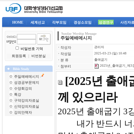
|
HOME
|
세계선교
|
각부모임
|
경성소모임
|
성경연구
|
사진자
Sunday Worship Message
주일예배메시지
ㆍ
작성자
관리자
비밀번호 기억
ㆍ
작성일
2025-03-23 (일) 10:48
회원등록
｜
비번분실
ㆍ
분 류
출애굽기
2025년_출애굽기_제3강-
ㆍ
첨부#1
Bible Study
주일예배메시지
[2025년 출
성경공부문제지
수양회강의
께 있으리라
특강
구약강의자료실
신약강의자료실
2025년 
강의안책자
내가 반드시 너와