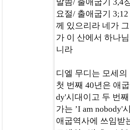
말씀/ 출애굽기 3,4
요절/ 출애굽기 3;
께 있으리라 네가 그
가 이 산에서 하나님
니라
디엘 무디는 모세의 
첫 번째 40년은 애굽
dy'시대이고 두 번
가는 ’I am nobo
애굽역사에 쓰임받는 ‘I