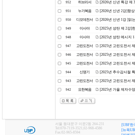
히브리서
[2026년 신년 특강 제
952
누가복음
[2026년 신년 2강]
951
디모데전서
[2026년 신년 1강 ]
950
이사야
[2025년 성탄 제 2강
949
이사야
[2025년 성탄 메시지 
948
고린도전서
[2025년 고린도전서 
947
고린도전서
[2025년 고린도전서 
946
고린도전서
[2025년 고린도전서 
945
신명기
[2025년 추수감사절 
944
고린도전서
[2025년 고린도전서 
943
요한복음
[2025년 가을 제자수
942
서울 동대문구 이문2동 264-231
[UBF한
Tel:070-7119-3521,02-968-4586
[뉴욕UB
Fax:02-965-8594