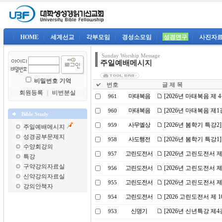
|
HOME
|
세계선교
|
각부모임
|
경성소모임
|
성경연구
|
사진자
Sunday Worship Message
주일예배메시지
비밀번호 기억
번호
글 제 목
회원등록
｜
비번분실
마태복음
[2026년 마태복음 제
961
마태복음
[2026년 마태복음 제
960
Bible Study
사무엘상
[2026년 봄학기 특강2
959
주일예배메시지
성경공부문제지
사도행전
[2026년 봄학기 특강
958
수양회강의
고린도전서
[2026년 고린도전서 
957
특강
구약강의자료실
고린도전서
[2026년 고린도전서 
956
신약강의자료실
고린도전서
[2026년 고린도전서 
955
강의안책자
고린도전서
[2026 고린도전서 제 
954
신명기
[2026년 신년특강 제
953