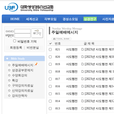
|
HOME
|
세계선교
|
각부모임
|
경성소모임
|
성경연구
|
사진자
Sunday Worship Message
주일예배메시지
비밀번호 기억
번호
글 제 목
회원등록
｜
비번분실
사도행전
[2023년 사도행전 제
821
사도행전
[2023년 사도행전 
820
Bible Study
사도행전
[2023년 사도행전 제
819
주일예배메시지
성경공부문제지
사도행전
[2023년 사도행전 제
818
수양회강의
사도행전
[2023년 사도행전 
817
특강
구약강의자료실
사도행전
[2023년 사도행전 제
816
신약강의자료실
사도행전
[2023년 사도행전 제
815
강의안책자
사도행전
[2023년 사도행전 제
814
사도행전
[2023년 사도행전 제
813