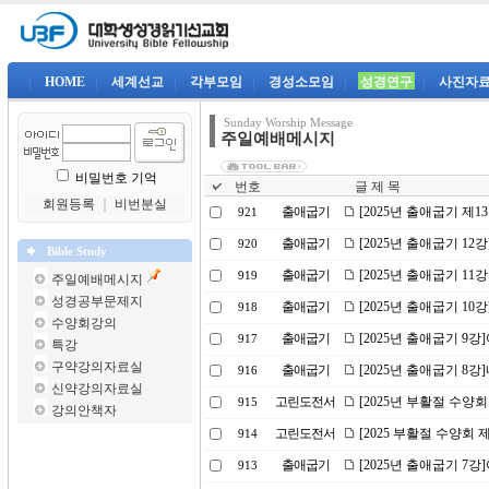
|
HOME
|
세계선교
|
각부모임
|
경성소모임
|
성경연구
|
사진자
Sunday Worship Message
주일예배메시지
비밀번호 기억
번호
글 제 목
회원등록
｜
비번분실
출애굽기
[2025년 출애굽기 제1
921
출애굽기
[2025년 출애굽기 12
920
Bible Study
출애굽기
[2025년 출애굽기 11
919
주일예배메시지
성경공부문제지
출애굽기
[2025년 출애굽기 1
918
수양회강의
출애굽기
[2025년 출애굽기 9
917
특강
구약강의자료실
출애굽기
[2025년 출애굽기 8
916
신약강의자료실
고린도전서
[2025년 부활절 수양회
915
강의안책자
고린도전서
[2025 부활절 수양회
914
출애굽기
[2025년 출애굽기 
913