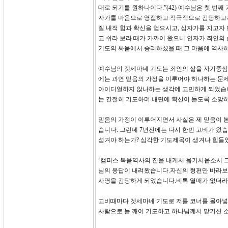
대로 되기를 원하나이다.”(42) 예수님은 첫 번
자가를 마음으로 영접하고 적극적으로 감당하고자
질 내적 힘과 확신을 얻으시고, 십자가를 지고자 
고 쉬라 보라 때가 가까이 왔으니 인자가 죄인의 
기도의 싸움에서 승리하셨을 때 그 마음에 역사
예수님의 겟세마네 기도는 죄인의 삶을 자기중심
에는 과연 믿음의 가정을 이루어야 하나하는 문
아이디얼하지 않나하는 생각에 고민하게 되었습니
는 간절히 기도하며 내면에 확신이 들도록 소망
믿음의 가정이 이루어지면서 사실은 제 믿음이
습니다. 그런데 7년전에는 다시 한번 고비가 왔
섬겨야 하는가? 심각한 기도제목이 생겨나 힘들
‘캠퍼스 복음역사의 잔을 내게서 옮기시옵소서 
님의 응답이 내려왔습니다.자신의 형편만 바라보
사명을 감당하게 되었습니다.비록 열매가 없더라
고비때마다 겟세마네 기도로 저를 코너를 몰아넣
사람으로 늘 깨어 기도하고 하나님께서 맡기신 