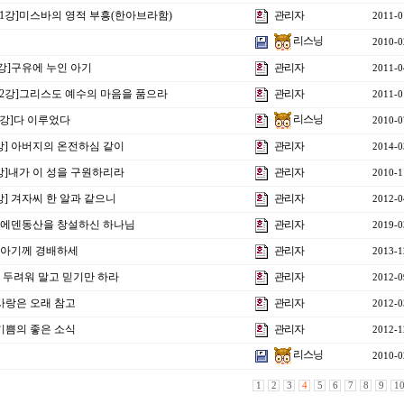
제1강]미스바의 영적 부흥(한아브라함)
관리자
2011-0
리스닝
2010-0
4강]구유에 누인 아기
관리자
2011-0
제2강]그리스도 예수의 마음을 품으라
관리자
2011-0
리스닝
2강]다 이루었다
2010-0
6강] 아버지의 온전하심 같이
관리자
2014-0
8강]내가 이 성을 구원하리라
관리자
2010-1
강] 겨자씨 한 알과 같으니
관리자
2012-0
강] 에덴동산을 창설하신 하나님
관리자
2019-0
] 아기께 경배하세
관리자
2013-1
] 두려워 말고 믿기만 하라
관리자
2012-0
 사랑은 오래 참고
관리자
2012-0
 기쁨의 좋은 소식
관리자
2012-1
리스닝
2010-0
1
2
3
4
5
6
7
8
9
1