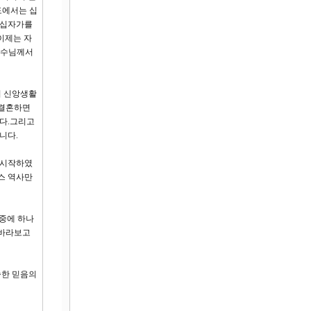
도에서는 십
 십자가를
이제는 자
 예수님께서
의 신앙생활
 결혼하면
다.그리고
니다.
 시작하였
스 역사만
중에 하나
 바라보고
숙한 믿음의