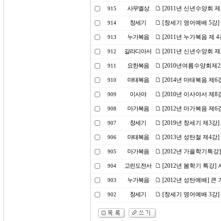
사무엘상
[2011년 신년수양회 
915
창세기
[창세기 영어예배 5강]
914
누가복음
[2011년 누가복음 제 
913
갈라디아서
[2011년 신년수양회 
912
요한복음
[2010년여름수양회제
911
마태복음
[2014년 마태복음 제
910
이사야
[2010년 이사야서 제
909
마가복음
[2012년 마가복음 제6
908
창세기
[2019년 창세기 제3
907
마태복음
[2013년 성탄절 제4강
906
마가복음
[2012년 가을학기특강
905
고린도전서
[2012년 봄학기 특강]
904
누가복음
[2012년 성탄예배] 큰
903
창세기
[창세기 영어예배 3강]
902