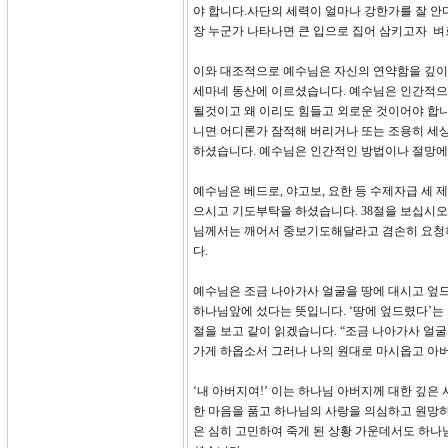
야 합니다.사단의 세력이 얼마나 강한가를 잘 안
장 누군가 나타나면 큰 입으로 집어 삼키고자 벼
이와 대조적으로 예수님은 자신의 연약함을 깊이
세마네 동산에 이르셨습니다. 예수님은 인간적으
될것이고 왜 이리도 힘들고 외로운 것이어야 합
니면 어디론가 잠적해 버리거나 또는 조용히 세상
하셨습니다. 예수님은 인간적인 방법이나 절망에
예수님은 베드로, 야고보, 요한 등 수제자급 세
으시고 기도부탁을 하셨습니다. 38절을 보십시오. 
님께서는 깨어서 중보기도해달라고 겸손히 요청
다.
예수님은 조금 나아가사 얼굴을 땅에 대시고 엎드
하나님앞에 섰다는 뜻입니다. ‘땅에 엎드렸다’는 
절을 보고 같이 읽겠습니다. “조금 나아가사 얼
가게 하옵소서 그러나 나의 원대로 마시옵고 아버
‘내 아버지여!’ 이는 하나님 아버지께 대한 깊
한 마음을 품고 하나님의 사랑을 의심하고 원망하
은 심히 고민하여 죽게 된 상황 가운데서도 하