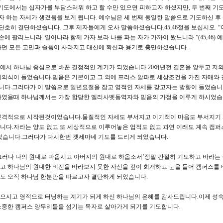
째 기도에서는 십자가를 부담스러워 하고 할 수만 있으면 피하고자 하셨지만, 두 번째 기
 하는 자세가 생겼음을 보게 됩니다. 예수님은 세 번째 동일한 말씀으로 기도하신 후
단호히 결단하셨습니다. 그후 제자들에게 오사 말씀하셨습니다.45,46절을 보십시오. “
손에 팔리느니라 일어나라 함께 가자 보라 나를 파는 자가 가까이 왔느니라.”(45,46)
하던 모든 고민과 슬픔이 사라지고 대신에 확신과 용기로 충만하셨습니다.
에서 하나님 중심으로 바꾼 결정적인 계기가 되었습니다.20여년전 결혼을 앞두고 저
제의식이 들었습니다.믿음은 기본이고 그 외에 프러스 알파로 세상조건을 가진 자매와
다.그러다가 이 말씀으로 일년요절을 잡고 영적인 자세를 갖고자는 방향이 들었습니
하였을때 하나님께서는 가장 합당한 엘리사벳동역자와 믿음의 가정을 이루게 하시었습
 본격적으로 시작된것이었습니다.물질적인 자세도 부서지고 이기적이 마음도 부서지기
습니다.자라는 양도 없고 또 세상적으로 이루어놓은 업적도 없고 과연 이래도 계속 캠퍼
었습니다.그러다가 다시한번 겟세마네 기도를 드리게 되었습니다.
그러나 나의 원대로 마옵시고 아버지의 원대로 하옵소서’정말 간절히 기도하고 바라는 
고 하나님의 원대한 비전을 바라보지 못한 자신을 깊이 회개하고 눈을 들어 캠퍼스를
도 오직 하나님 한분만을 따르고자 결단하게 되었습니다.
으시고 영적으로 터닝하는 계기가 되게 하신 하나님의 은혜를 감사드립니다.이제 성
소중한 캠퍼스 양무리들을 섬기는 목자로 살아가게 되기를 기도합니다.