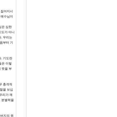
에 짊어지시
 예수님이
님은 심한
기도가 아니
. 우리는
처음부터 기
. 기도란
들은 이렇
 뜻을 부
무 충격적
0절을 보십
 우리가 깨
적 분별력을
아버지의 원