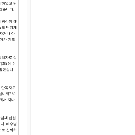
지하였고 당
았습니다.
감람산의 겟
들도 버리게
자거나 아
나아가 기도
동역자로 삼
38) 예수
 알렸습니
라 단독자로
니까? 39
내게서 지나
나님께 섭섭
다. 예수님
으로 신뢰하