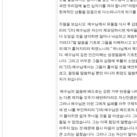
과연 우리앞에 놓인 십자가를 져야 합니까? 마땅
한계적인 상황을 믿음으로 다스려나가게 되기를
31절을 보십시오. 예수님께서 유월절 식사 후 
리라.”(31) 예수님은 자신이 체포당하시면 제자
다 도망갈 것을 생각하면 얼마나 낙심되고 괘씸하
가랴13:7절 말씀을 기초로 그들을 이해하시고 
의 떼가 흩어지리라 하였느니라.” 하나님께서 
다. 예수님의 깊은 인간이해는 성경말씀에 기초
니다. 그리고 어두운 그들의 심령에 부활의 소망
라.”(32) 예수님께서는 그들이 흩어질 것을 예
셨고, 절망을 말씀하실 뿐만 아니라 희망도 말씀
자가 되십니다.
예수님의 말씀에 베드로는 강한 거부 반응을 나타내
는 다른 제자들 모두가 배반하더라도 자신만큼은 
그러나 예수님은 이런 그에게 실패를 아주 구체적
세 번 나를 부인하리라.”(34) 예수님은 베드로
가 몰아치면 쉽게 무너질 것을 잘 아셨습니다. 
들일 수 없었습니다. 그는 더욱 힘있게 말했습니다
어주지 않는 것 때문에 몹시 마음이 상했습니다.
큰 소리는 잘쳤습니다. 그러나 그는 자신이 얼마