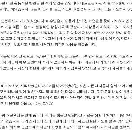
다면 이런 충동적인 발언은 할 수가 없었을 것입니다. 베드로는 자신의 혈기와 힘만 의
르기만 하였습니다. 그는 이 문제를 들고 기도해야 했습니다.그러나 그는 기도하지 않
 인정하시고 기도하셨습니다. 예수님은 제자들과 함께 평소 습관을 좇아 기도하시던 
로 가장 외롭고 슬프고 절망적인 상황에 처해 있습니다.사람들이 미워하고 있고 제자
니까?사람들은 대개 이렇게 절망적이고 외로운 상황에 처하게 되면 자포자기하여 잠을 
을 뜨고 싶어할수도 있습니다. 그러나 예수님은 절망의 때에 하나님 앞에 단독자로 
 빠지지 않으시고 기도로 사단과의 영적인 싸움을 하셨습니다.
 제자들만 데리고 산으로 가셨습니다. 예수님은 그들이 비록 영적으로 어리지만 기도의 
“내 마음이 매우 고민하여 죽게 되었으니 너희는 여기 머물러 나와 함께 깨어 있으라.”(
하였습니다.자신의 형편에 대하여 미화하거나 감추지 않으시고 솔직하게 제자들에게
려 기도하기 시작하셨습니다. ‘조금 나아가셨다’는 것은 다른 제자들과 함께가 아니
것은 하나님 앞에 겸손한 자세와 복종하는 마음을 나타냅니다. 그 기도의 내용이 무엇입
굴을 땅에 대시고 엎드려 기도하여 이르시되 내 아버지여 만일 할 만하시거든 이 잔을 
지의 원대로 하옵소서 하시고”(39)
은 사랑과 신뢰심을 말해 줍니다. 우리는 힘들고 답답하고 괴로운 상황에 처하게 되면 하
기 쉽습니다. 그러면 사랑과 신뢰의 관계성이 깨어지고 진실된 기도를 할 수 없게 됩니
나님을 아버지로 영접하며 하나님의 사랑을 조금도 의심치 아니하시고 하나님을 전폭적