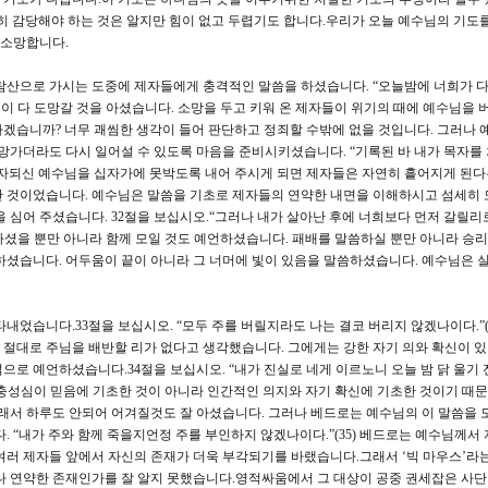
히 감당해야 하는 것은 알지만 힘이 없고 두렵기도 합니다.우리가 오늘 예수님의 기도를
 소망합니다.
감람산으로 가시는 도중에 제자들에게 충격적인 말씀을 하셨습니다. “오늘밤에 너희가 다
들이 다 도망갈 것을 아셨습니다. 소망을 두고 키워 온 제자들이 위기의 때에 예수님을 
겠습니까? 너무 괘씸한 생각이 들어 판단하고 정죄할 수밖에 없을 것입니다. 그러나 
도망가더라도 다시 일어설 수 있도록 마음을 준비시키셨습니다. “기록된 바 내가 목자를
목자되신 예수님을 십자가에 못박도록 내어 주시게 되면 제자들은 자연히 흩어지게 된다
한 것이었습니다. 예수님은 말씀을 기초로 제자들의 연약한 내면을 이해하시고 섬세히
을 심어 주셨습니다. 32절을 보십시오.“그러나 내가 살아난 후에 너희보다 먼저 갈릴리
언하셨을 뿐만 아니라 함께 모일 것도 예언하셨습니다. 패배를 말씀하실 뿐만 아니라 승
하셨습니다. 어두움이 끝이 아니라 그 너머에 빛이 있음을 말씀하셨습니다. 예수님은 실
었습니다.33절을 보십시오. “모두 주를 버릴지라도 나는 결코 버리지 않겠나이다.”(3
절대로 주님을 배반할 리가 없다고 생각했습니다. 그에게는 강한 자기 의와 확신이 
으로 예언하셨습니다.34절을 보십시오. “내가 진실로 네게 이르노니 오늘 밤 닭 울기 
의 충성심이 믿음에 기초한 것이 아니라 인간적인 의지와 자기 확신에 기초한 것이기 때
그래서 하루도 안되어 어겨질것도 잘 아셨습니다. 그러나 베드로는 예수님의 이 말씀을 
. “내가 주와 함께 죽을지언정 주를 부인하지 않겠나이다.”(35) 베드로는 예수님께서
여러 제자들 앞에서 자신의 존재가 더욱 부각되기를 바랬습니다.그래서 ‘빅 마우스’라
나 연약한 존재인가를 잘 알지 못했습니다.영적싸움에서 그 대상이 공중 권세잡은 사