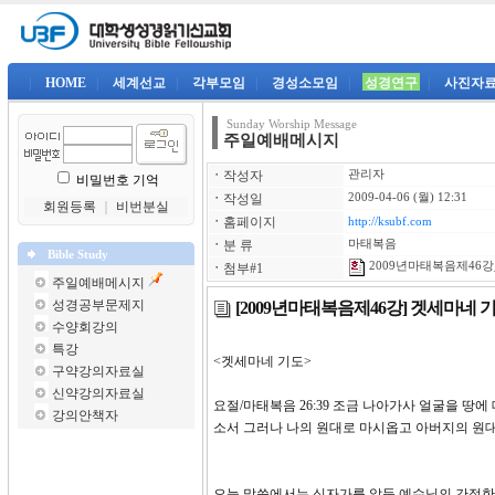
|
HOME
|
세계선교
|
각부모임
|
경성소모임
|
성경연구
|
사진자
Sunday Worship Message
주일예배메시지
ㆍ
작성자
관리자
비밀번호 기억
ㆍ
작성일
2009-04-06 (월) 12:31
회원등록
｜
비번분실
ㆍ
홈페이지
http://ksubf.com
ㆍ
분 류
마태복음
Bible Study
2009년마태복음제46강_
ㆍ
첨부#1
주일예배메시지
성경공부문제지
[2009년마태복음제46강] 겟세마네 
수양회강의
특강
<겟세마네 기도>
구약강의자료실
신약강의자료실
요절/마태복음 26:39 조금 나아가사 얼굴을 땅
강의안책자
소서 그러나 나의 원대로 마시옵고 
오늘 말씀에서는 십자가를 앞둔 예수님의 간절한