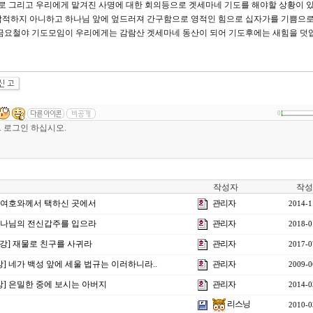
 그리고 우리에게 맡겨진 사명에 대한 회의등으로 겟세마네 기도를 해야할 상황이 
잠적하지 아니하고 하나님 앞에 엎드러져 간구함으로 영적인 힘으로 십자가를 기쁨으로
 금요철야 기도모임이 우리에게는 감람산 겟세마네 동산이 되어 기도후에는 새힘을 덧
0
작성자
작성
강] 여호와께서 택하신 곳에서
관리자
2014-1
] 하나님의 전신갑주를 입으라
관리자
2018-0
25강] 재물로 친구를 사귀라
관리자
2017-0
강] 네가 백성 앞에 세울 법규는 이러하니라..
관리자
2009-0
7강] 은밀한 중에 보시는 아버지
관리자
2014-0
리스닝
2010-0