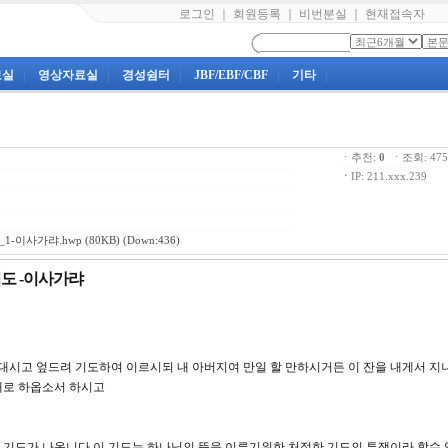
로그인
｜
회원등록
｜
비번분실
｜
현재접속자
료실
|
영상자료실
|
경성쉼터
|
JBF/EBF/CBF
|
기타
|
ㆍ추천:
0
ㆍ조회: 4
ㆍ
IP: 211.xxx.239
1-이사가랴.hwp
(80KB) (Down:436)
기도 -이사가랴
에 대시고 엎드려 기도하여 이르시되 내 아버지여 만일 할 만하시거든 이 잔을 내게서 지
아버지의 원대로 하옵소서 하시고
 기도가 나옵니다.이 기도는 하나님의 뜻을 이루기위한 처절한 기도의 투쟁이라 할수 