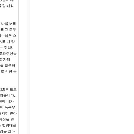
 잘 배워
 나를 버리
버리고 모두
예수님은 스
 치리니 양
는 것입니
 도와주셨습
로 가리
리를 말씀하
로 선한 목
3) 베드로
있었습니다.
전에 네가
문에 폭풍우
도저히 받아
 자신을 믿
는 별명대로
단임을 알아