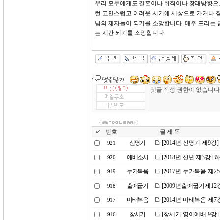
우리 모두에게도 결혼이나 취직이나 장래방향으로
런 고민스럽고 어려운 시기에 세상으로 가거나 
님의 제자들이 되기를 소망합니다. 매주 드리는
는 시간 되기를 소망합니다.
번호
글 제 목
신명기
[2014년 신명기 제9
921
에베소서
[2018년 신년 제3강
920
누가복음
[2017년 누가복음 제
919
출애굽기
[2009년출애굽기제12
918
마태복음
[2014년 마태복음 제
917
창세기
[창세기 영어예배 9강]
916