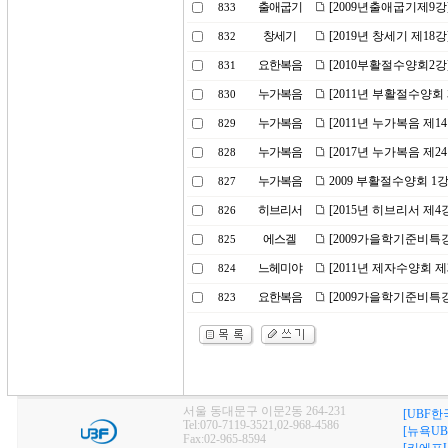
출애굽기
[2009년출애굽기제9강
833
창세기
[2019년 창세기 제18
832
요한복음
[2010부활절수양회2강
831
누가복음
[2011년 부활절수양회
830
누가복음
[2011년 누가복음 제
829
누가복음
[2017년 누가복음 제2
828
누가복음
2009 부활절수양회 
827
히브리서
[2015년 히브리서 제
826
에스겔
[2009가을학기준비특강
825
느헤미야
[2011년 제자수양회 제
824
요한복음
[2009가을학기준비특강
823
서울 동대문구 이문2동 264-231
[UBF한
Tel:070-7119-3521,02-968-4586
[뉴욕UB
Fax:02-965-8594