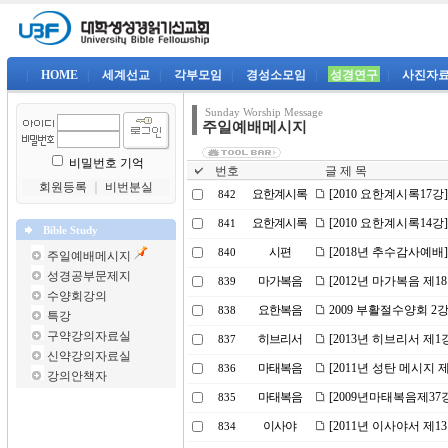
|
HOME
|
세계선교
|
각부모임
|
경성소모임
|
성경연구
|
사진자
Sunday Worship Message
주일예배메시지
비밀번호 기억
번호
글 제 목
회원등록
｜
비번분실
요한계시록
[2010 요한계시록17
842
요한계시록
[2010 요한계시록14강
841
Bible Study
시편
[2018년 추수감사예
840
주일예배메시지
성경공부문제지
마가복음
[2012년 마가복음 제
839
수양회강의
요한복음
2009 부활절수양회 2
838
특강
구약강의자료실
히브리서
[2013년 히브리서 제
837
신약강의자료실
마태복음
[2011년 성탄 메시지
836
강의안책자
마태복음
[2009년마태복음제37
835
이사야
[2011년 이사야서 제
834