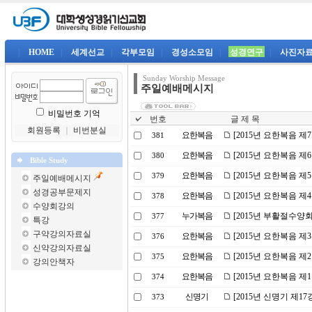
|
HOME
|
세계선교
|
각부모임
|
경성소모임
|
성경연구
|
사진자
Sunday Worship Message
주일예배메시지
비밀번호 기억
번호
글 제 목
회원등록
｜
비번분실
요한복음
[2015년 요한복음 제
381
요한복음
[2015년 요한복음 제
380
Bible Study
요한복음
[2015년 요한복음 
379
주일예배메시지
성경공부문제지
요한복음
[2015년 요한복음 제
378
수양회강의
누가복음
[2015년 부활절수양
377
특강
구약강의자료실
요한복음
[2015년 요한복음 제
376
신약강의자료실
요한복음
[2015년 요한복음 제
375
강의안책자
요한복음
[2015년 요한복음 제
374
신명기
[2015년 신명기 제1
373