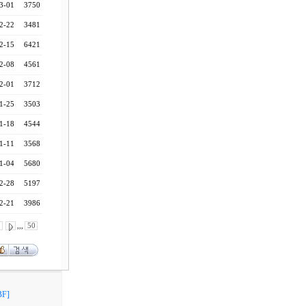
3-01
3750
2-22
3481
2-15
6421
2-08
4561
2-01
3712
1-25
3503
1-18
4544
1-11
3568
1-04
5680
2-28
5197
2-21
3986
0
,,,
50
F]