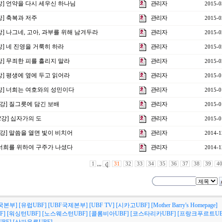
6강] 언약을 다시 세우신 하나님
관리자
2015-0
5강] 축복과 저주
관리자
2015-0
4강] 나그네, 고아, 과부를 위해 남겨두라
관리자
2015-0
3강] 네 진영을 거룩히 하라
관리자
2015-0
2강] 무죄한 피를 흘리지 말라
관리자
2015-0
1강] 평생에 옆에 두고 읽어라
관리자
2015-0
0강] 너희는 여호와의 성민이다
관리자
2015-0
3강] 질그릇에 담긴 보배
관리자
2015-0
제2강] 십자가의 도
관리자
2015-0
1강] 말씀을 열면 빛이 비치어
관리자
2014-1
] 너희를 위하여 구주가 나셨다
관리자
2014-1
1
,,,
31
32
33
34
35
36
37
38
39
4
국본부]
[유럽UBF]
[UBF국제본부]
[UBF TV]
[시카고UBF]
[Mother Barry's Homepage]
F]
[워싱턴UBF]
[노스웨스턴UBF]
[콜롬비아UBF]
[코스타리카UBF]
[프랑크푸르트UB