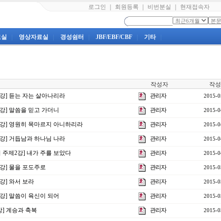
로그인
｜
회원등록
｜
비번분실
｜
현재접속자
료실
|
영상자료실
|
경성쉼터
|
JBF/EBF/CBF
|
기타
|
작성자
작성
7강] 듣는 자는 살아나리라
관리자
2015-0
6강] 말씀을 믿고 가더니
관리자
2015-0
제5강] 영원히 목마르지 아니하리라
관리자
2015-0
4강] 거듭남과 하나님 나라
관리자
2015-0
회 주제2강] 내가 주를 보았다
관리자
2015-0
3강] 물을 포도주로
관리자
2015-0
2강] 와서 보라
관리자
2015-0
1강] 말씀이 육신이 되어
관리자
2015-0
7강] 계승과 축복
관리자
2015-0