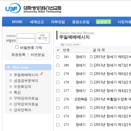
|
HOME
|
세계선교
|
각부모임
|
경성소모임
|
성경연구
|
사진자
Sunday Worship Message
주일예배메시지
비밀번호 기억
번호
글 제 목
회원등록
｜
비번분실
창세기
[2013년 창세기 제8강]
281
창세기
[2013년 창세기 제7강]
280
Bible Study
창세기
[2013년 창세기 제6강]
279
주일예배메시지
성경공부문제지
창세기
[2013년 창세기 제5강]
278
수양회강의
창세기
[2013년 창세기 제4강
277
특강
구약강의자료실
요한복음
[2013년 부활절수양회 
276
신약강의자료실
창세기
[2013년 창세기 제3강]
275
강의안책자
창세기
[2013년 창세기 제2강
274
창세기
[2013년 창세기 제1강
273