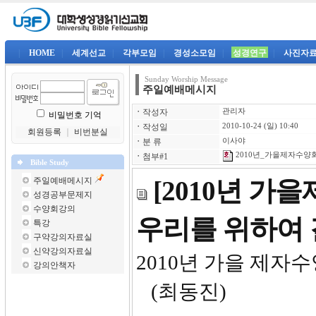
|
HOME
|
세계선교
|
각부모임
|
경성소모임
|
성경연구
|
사진자
Sunday Worship Message
주일예배메시지
ㆍ
작성자
관리자
비밀번호 기억
ㆍ
작성일
2010-10-24 (일) 10:40
회원등록
｜
비번분실
ㆍ
분 류
이사야
2010년_가을제자수양회
ㆍ
첨부#1
Bible Study
주일예배메시지
[2010년 가
성경공부문제지
수양회강의
우리를 위하여
특강
구약강의자료실
신약강의자료실
2010년 가
강의안책자
(최동진)