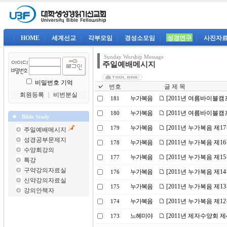
|
HOME
|
세계선교
|
각부모임
|
경성소모임
|
성경연구
|
사진자
Sunday Worship Message
주일예배메시지
비밀번호 기억
번호
글 제 목
회원등록
｜
비번분실
누가복음
[2011년 여름바이블캠
181
누가복음
[2011년 여름바이블캠
180
Bible Study
누가복음
[2011년 누가복음 제1
179
주일예배메시지
성경공부문제지
누가복음
[2011년 누가복음 제
178
수양회강의
누가복음
[2011년 누가복음 제1
177
특강
구약강의자료실
누가복음
[2011년 누가복음 제
176
신약강의자료실
누가복음
[2011년 누가복음 제
175
강의안책자
누가복음
[2011년 누가복음 제1
174
느헤미야
[2011년 제자수양회 
173