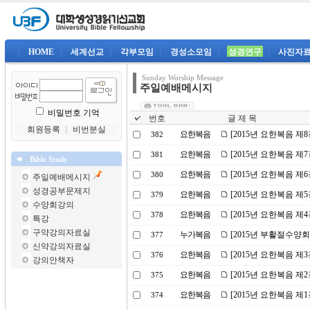
|
HOME
|
세계선교
|
각부모임
|
경성소모임
|
성경연구
|
사진자
Sunday Worship Message
주일예배메시지
비밀번호 기억
번호
글 제 목
회원등록
｜
비번분실
요한복음
[2015년 요한복음 
382
요한복음
[2015년 요한복음 제
381
Bible Study
요한복음
[2015년 요한복음 제
380
주일예배메시지
성경공부문제지
요한복음
[2015년 요한복음 
379
수양회강의
요한복음
[2015년 요한복음 제
378
특강
구약강의자료실
누가복음
[2015년 부활절수양회
377
신약강의자료실
요한복음
[2015년 요한복음 제
376
강의안책자
요한복음
[2015년 요한복음 제2
375
요한복음
[2015년 요한복음 제
374