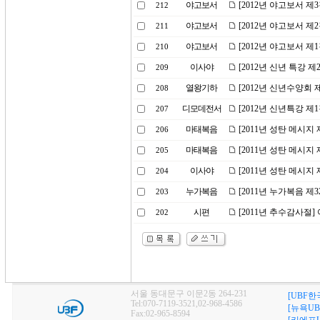
야고보서
[2012년 야고보서 제
212
야고보서
[2012년 야고보서 제
211
야고보서
[2012년 야고보서 제
210
이사야
[2012년 신년 특강 
209
열왕기하
[2012년 신년수양회 
208
디모데전서
[2012년 신년특강 
207
마태복음
[2011년 성탄 메시
206
마태복음
[2011년 성탄 메시
205
이사야
[2011년 성탄 메시지
204
누가복음
[2011년 누가복음 
203
시편
[2011년 추수감사절
202
서울 동대문구 이문2동 264-231
[UBF한
Tel:070-7119-3521,02-968-4586
[뉴욕UB
Fax:02-965-8594