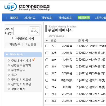
|
HOME
|
세계선교
|
각부모임
|
경성소모임
|
성경연구
|
사진자
Sunday Worship Message
주일예배메시지
비밀번호 기억
번호
글 제 목
회원등록
｜
비번분실
마가복음
[2012년 부활절 수양
221
마가복음
[2012년 마가복음 제
220
Bible Study
마가복음
[2012년 마가복음 제
219
주일예배메시지
성경공부문제지
마가복음
[2012년 마가복음 제
218
수양회강의
마가복음
[2012년 마가복음 제
217
특강
구약강의자료실
고린도전서
[2012년 봄학기 특강
216
신약강의자료실
이사야
[2012년 봄학기 특강
215
강의안책자
야고보서
[2012년 야고보서 제
214
야고보서
[2012년 야고보서 제
213